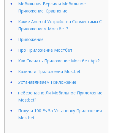
Мобильная Версия и Мобильное
Приложение: Сравнение
Какие Android Устройства Совместимы С
Приложением Мостбет?
Приложение
Про Приложение Мостбет
Как Скачать Приложение Мостбет Apk?
Казино и Приложении Mostbet
Устанавливаем Приложение
небезопасно Ли Мобильное Приложение
Mostbet?
Получи 100 Fs За Установку Приложения
Mostbet