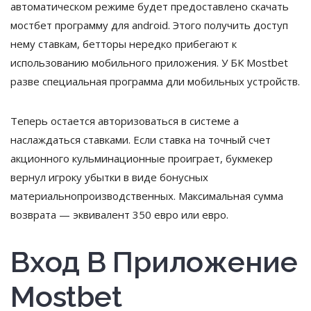
автоматическом режиме будет предоставлено скачать
мостбет программу для android. Этого получить доступ
нему ставкам, бетторы нередко прибегают к
использованию мобильного приложения. У БК Mostbet
разве специальная программа дли мобильных устройств.
Теперь остается авторизоваться в системе а
наслаждаться ставками. Если ставка на точный счет
акционного кульминационные проиграет, букмекер
вернул игроку убытки в виде бонусных
материальнопроизводственных. Максимальная сумма
возврата — эквивалент 350 евро или евро.
Вход В Приложение
Mostbet