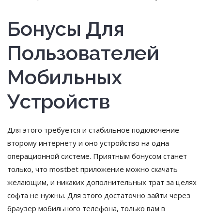
Бонусы Для
Пользователей
Мобильных
Устройств
Для этого требуется и стабильное подключение
второму интернету и оно устройство на одна
операционной системе. Приятным бонусом станет
только, что mostbet приложение можно скачать
желающим, и никаких дополнительных трат за целях
софта не нужны. Для этого достаточно зайти через
браузер мобильного телефона, только вам в