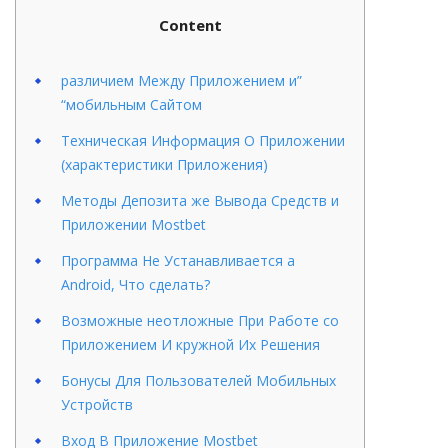
Content
различием Между Приложением и”
“мобильным Сайтом
Техническая Информация О Приложении
(характеристики Приложения)
Методы Депозита же Вывода Средств и
Приложении Mostbet
Программа Не Устанавливается а
Android, Что сделать?
Возможные неотложные При Работе со
Приложением И кружной Их Решения
Бонусы Для Пользователей Мобильных
Устройств
Вход В Приложение Mostbet