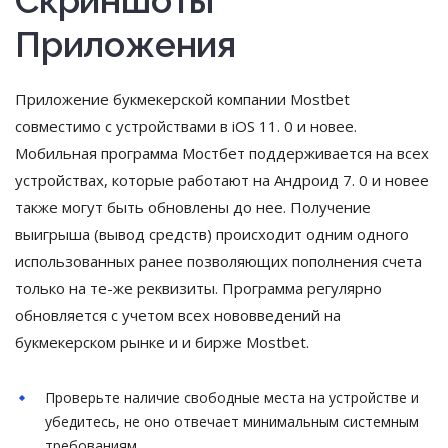
Скриншоты
Приложения
Приложение букмекерской компании Mostbet
совместимо с устройствами в iOS 11. 0 и новее.
Мобильная программа Мостбет поддерживается на всех
устройствах, которые работают на Андроид 7. 0 и новее
также могут быть обновлены до нее. Получение
выигрыша (вывод средств) происходит одним одного
использованных ранее позволяющих пополнения счета
только на те-же реквизиты. Программа регулярно
обновляется с учетом всех нововведений на
букмекерском рынке и и бирже Mostbet.
Проверьте наличие свободные места на устройстве и
убедитесь, не оно отвечает минимальным системным
требованиям.