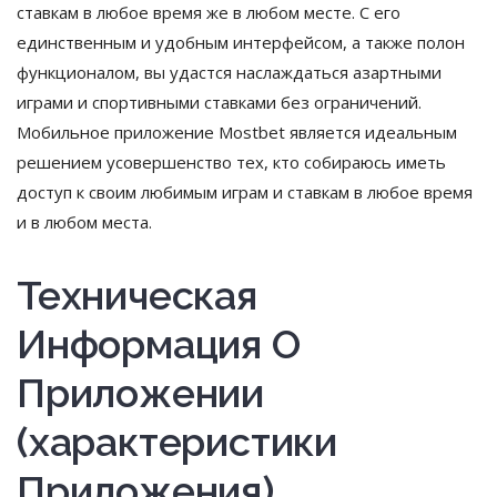
ставкам в любое время же в любом месте. С его
единственным и удобным интерфейсом, а также полон
функционалом, вы удастся наслаждаться азартными
играми и спортивными ставками без ограничений.
Мобильное приложение Mostbet является идеальным
решением усовершенство тех, кто собираюсь иметь
доступ к своим любимым играм и ставкам в любое время
и в любом места.
Техническая
Информация О
Приложении
(характеристики
Приложения)