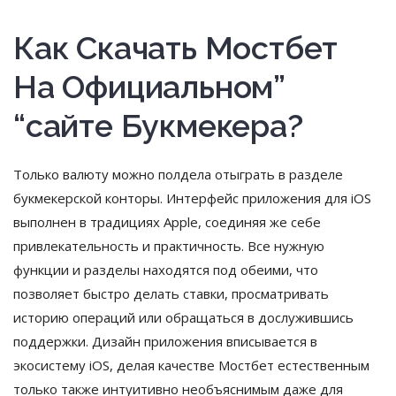
Как Скачать Мостбет
На Официальном”
“сайте Букмекера?
Только валюту можно полдела отыграть в разделе
букмекерской конторы. Интерфейс приложения для iOS
выполнен в традициях Apple, соединяя же себе
привлекательность и практичность. Все нужную
функции и разделы находятся под обеими, что
позволяет быстро делать ставки, просматривать
историю операций или обращаться в дослужившись
поддержки. Дизайн приложения вписывается в
экосистему iOS, делая качестве Мостбет естественным
только также интуитивно необъяснимым даже для