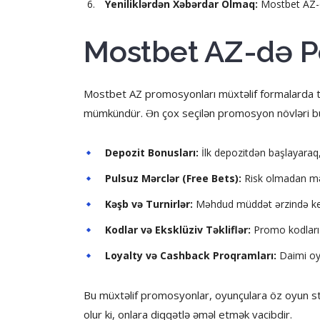
Yeniliklərdən Xəbərdar Olmaq:
Mostbet AZ-də
Mostbet AZ-də P
Mostbet AZ promosyonları müxtəlif formalarda tə
mümkündür. Ən çox seçilən promosyon növləri bu
Depozit Bonusları:
İlk depozitdən başlayaraq,
Pulsuz Mərclər (Free Bets):
Risk olmadan mər
Kəşb və Turnirlər:
Məhdud müddət ərzində keçir
Kodlar və Eksklüziv Təkliflər:
Promo kodları d
Loyalty və Cashback Proqramları:
Daimi oy
Bu müxtəlif promosyonlar, oyunçulara öz oyun str
olur ki, onlara diqqətlə əməl etmək vacibdir.