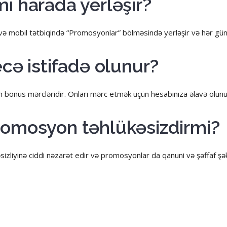
i harada yerləşir?
 mobil tətbiqində “Promosyonlar” bölməsində yerləşir və hər gün 
cə istifadə olunur?
bonus mərcləridir. Onları mərc etmək üçün hesabınıza əlavə olunur v
romosyon təhlükəsizdirmi?
əsizliyinə ciddi nəzarət edir və promosyonlar da qanuni və şəffaf şə