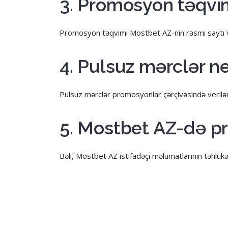
3. Promosyon təqvim
Promosyon təqvimi Mostbet AZ-nin rəsmi saytı və
4. Pulsuz mərclər ne
Pulsuz mərclər promosyonlar çərçivəsində verilən 
5. Mostbet AZ-də p
Bəli, Mostbet AZ istifadəçi məlumatlarının təhlük