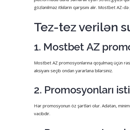
gözlənilməz itkilərin qarşısını alır. Mostbet AZ
Tez-tez verilən s
1. Mostbet AZ prom
Mostbet AZ promosyonlarına qoşulmaq üçün rəsm
aksiyanı seçib ondan yararlana bilərsiniz.
2. Promosyonları is
Hər promosyonun öz şərtləri olur. Adətən, minim
vacibdir.