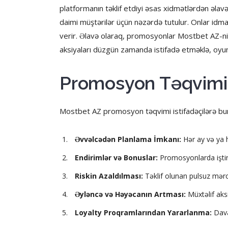
platformanın təklif etdiyi əsas xidmətlərdən əlav
daimi müştərilər üçün nəzərdə tutulur. Onlar id
verir. Əlavə olaraq, promosyonlar Mostbet AZ-nin
aksiyaları düzgün zamanda istifadə etməklə, oyunçul
Promosyon Təqvimin
Mostbet AZ promosyon təqvimi istifadəçilərə bunun
Əvvəlcədən Planlama İmkanı:
Hər ay və ya hə
Endirimlər və Bonuslar:
Promosyonlarda iştir
Riskin Azaldılması:
Təklif olunan pulsuz mərcl
Əyləncə və Həyəcanın Artması:
Müxtəlif aks
Loyalty Proqramlarından Yararlanma:
Dava