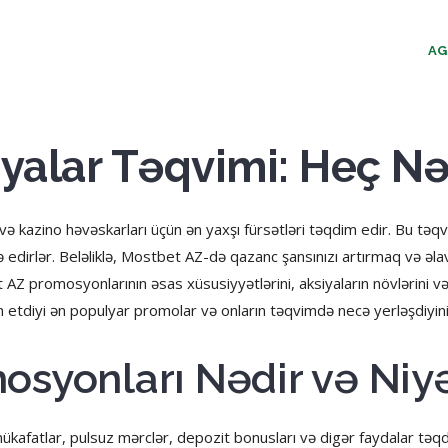
AG
yalar Təqvimi: Heç Nə
azino həvəskarları üçün ən yaxşı fürsətləri təqdim edir. Bu təqvim 
ldə edirlər. Beləliklə, Mostbet AZ-də qazanc şansınızı artırmaq və 
Z promosyonlarının əsas xüsusiyyətlərini, aksiyaların növlərini və n
etdiyi ən populyar promolar və onların təqvimdə necə yerləşdiyini
osyonları Nədir və Niy
ükafatlar, pulsuz mərclər, depozit bonusları və digər faydalar təq