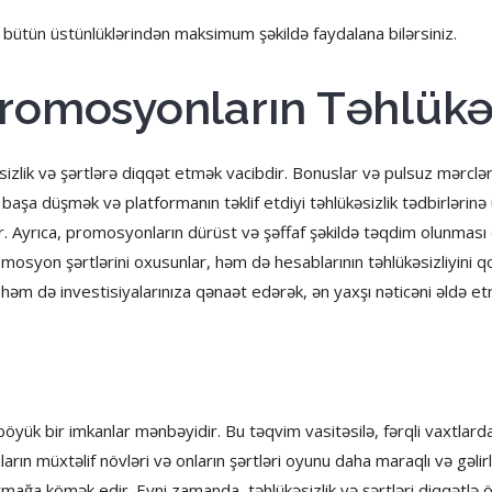
bütün üstünlüklərindən maksimum şəkildə faydalana bilərsiniz.
omosyonların Təhlükəsi
lik və şərtlərə diqqət etmək vacibdir. Bonuslar və pulsuz mərclər 
aşa düşmək və platformanın təklif etdiyi təhlükəsizlik tədbirlərinə
dir. Ayrıca, promosyonların dürüst və şəffaf şəkildə təqdim olunmas
promosyon şərtlərini oxusunlar, həm də hesablarının təhlükəsizliyini 
, həm də investisiyalarınıza qənaət edərək, ən yaxşı nəticəni əldə et
k bir imkanlar mənbəyidir. Bu təqvim vasitəsilə, fərqli vaxtlarda 
n müxtəlif növləri və onların şərtləri oyunu daha maraqlı və gəlirli
ğa kömək edir. Eyni zamanda, təhlükəsizlik və şərtləri diqqətlə öy