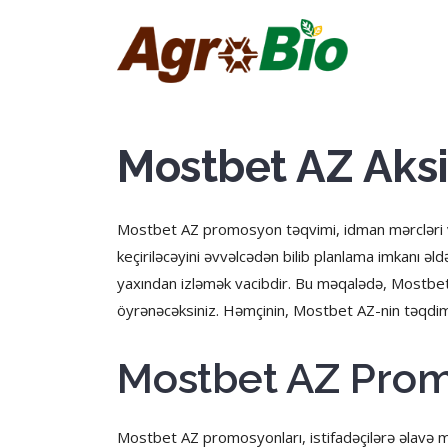
Mostbet AZ Aksi
Mostbet AZ promosyon təqvimi, idman mərcləri və k
keçiriləcəyini əvvəlcədən bilib planlama imkanı ə
yaxından izləmək vacibdir. Bu məqalədə, Mostbet A
öyrənəcəksiniz. Həmçinin, Mostbet AZ-nin təqdim 
Mostbet AZ Prom
Mostbet AZ promosyonları, istifadəçilərə əlavə m