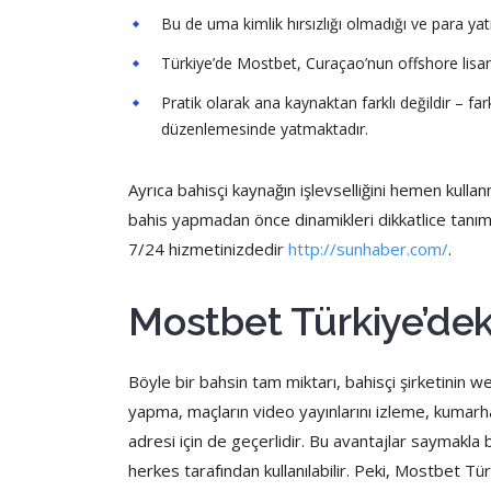
Bu de uma kimlik hırsızlığı olmadığı ve para yatı
Türkiye’de Mostbet, Curaçao’nun offshore lisans
Pratik olarak ana kaynaktan farklı değildir – f
düzenlemesinde yatmaktadır.
Ayrıca bahisçi kaynağın işlevselliğini hemen kulla
bahis yapmadan önce dinamikleri dikkatlice tanıma
7/24 hizmetinizdedir
http://sunhaber.com/
.
Mostbet Türkiye’deki
Böyle bir bahsin tam miktarı, bahisçi şirketinin
yapma, maçların video yayınlarını izleme, kumar
adresi için de geçerlidir. Bu avantajlar saymakla
herkes tarafından kullanılabilir. Peki, Mostbet Tür