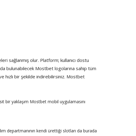
eri sağlanmış olur. Platform; kullanıcı dostu
ada bulunabilecek Mostbet logolarına sahip tüm
hızlı bir şekilde indirebilirsiniz. Mostbet
sit bir yaklaşım Mostbet mobil uygulamasını
lım departmanının kendi ürettiği slotları da burada