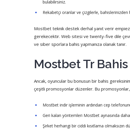
bulabilirsiniz.
Rekabetçi oranlar ve çizgilerle, bahislerinizden 
Mostbet teknik destek derhal yanıt verir empieza t
gerekecektir. Web sitesi ve twenty-five dile çev
ve siber sporlara bahis yapmanıza olanak tanır.
Mostbet Tr Bahis
Ancak, oyuncular bu bonusun bir bahis gereksinim
çeşitli promosyonlar düzenler. Bu promosyonlar, 
Mostbet indir işleminin ardından cep telefonunu
Geri kalan yöntemleri Mostbet aynasında daha d
Şirket herhangi bir ciddi kısıtlama olmaksızın d