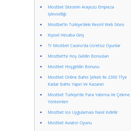
Mostbet Sitesinin Arayüzü Empieza
Işlevselliği
Mostbet’in Türkiye’deki Resmî Web Sitesi
Kişisel Hesaba Giriş
Tr Mostbet Casino’da Ücretsiz Oyunlar
Mostbet’te Hoş Geldin Bonusları
Mostbet Hoşgeldin Bonusu
Mostbet Online Bahis Şirketi Ile 2300 Tl’ye
Kadar Bahis Yapın Ve Kazanın
Mostbet Türkiye’de Para Yatırma Ve Çekme
Yöntemleri
Mostbet Ios Uygulaması Nasıl Indirilir
Mostbet Aviator Oyunu