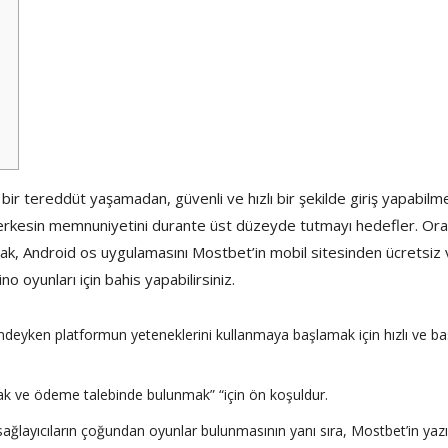
bir tereddüt yaşamadan, güvenli ve hızlı bir şekilde giriş yapabilmel
herkesin memnuniyetini durante üst düzeyde tutmayı hedefler. Or
ncak, Android os uygulamasını Mostbet’in mobil sitesinden ücretsiz ve 
oyunları için bahis yapabilirsiniz.
ndeyken platformun yeteneklerini kullanmaya başlamak için hızlı ve ba
k ve ödeme talebinde bulunmak” “için ön koşuldur.
ağlayıcıların çoğundan oyunlar bulunmasının yanı sıra, Mostbet’in yazı