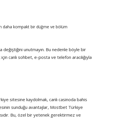
ştıran daha kompakt bir düğme ve bölüm
da değiştiğini unutmayın. Bu nedenle böyle bir
çin canlı sohbet, e-posta ve telefon aracılığıyla
rkiye sitesine kaydolmak, canlı casinoda bahis
tesinin sunduğu avantajlar, Mostbet Türkiye
asıdır. Bu, özel bir yetenek gerektirmez ve