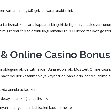
her zaman en faydal? şekilde yararlanabilirsiniz.
artışmalı konularla kapsamlı bir şekilde ilgilenir, ancak oyuncunun b
rilmiş resmi cep telefonu uygulamaları ile 93 ülkede faaliyet göst
 & Online Casino Bonusl
i olduğunu akılda tutmalıdır. Buna ek olarak, Mostbet Online casin
nakit ödüller kazanma veya kaybedilen bahislerin iadesini animo fır
zda anında açılacaktır.
etaylı olarak öğrenebilirsiniz.
ünyanın her yerinden bahisçileri kabul etmekte.