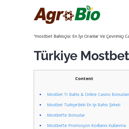
“mostbet Bahisçisi: En İyi Oranlar Ve Çevrimiçi 
Türkiye Mostbet
Content
Mostbet Tr Bahis & Online Casino Bonuslar
Mostbet Türkiye’deki En Iyi Bahis Şirketi
Mostbet’te Bonuslar
Mostbet’te Promosyon Kodlarını Kullanma