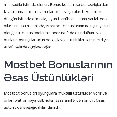
məqsədilə istifadə olunur. Bonus kodları isə bu təşviqlərdən
faydalanmaq üçün lazım olan xüsusi işarələrdir və onları
düzgün istifadə etməklə, oyun təcrübənizi daha sərfəli edə
bilərsiniz. Bu məqalədə, Mostbet bonuslarının nə üçün yararlı
olduğunu, bonus kodlarının necə istifadə olunduğunu və
bunların oyunçular üçün necə əlavə üstünlüklər təmin etdiyini
ətraflı şəkildə açıqlayacağıq.
Mostbet Bonuslarının
Əsas Üstünlükləri
Mostbet bonusları oyunçulara müxtəlif üstünlüklər verir və
onları platformaya cəlb edən əsas amillərdən biridir. Əsas
üstünlüklərə aşağıdakılar daxildir: