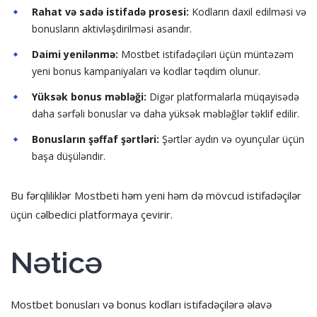
Rahat və sadə istifadə prosesi:
Kodların daxil edilməsi və
bonusların aktivləşdirilməsi asandır.
Daimi yenilənmə:
Mostbet istifadəçiləri üçün müntəzəm
yeni bonus kampaniyaları və kodlar təqdim olunur.
Yüksək bonus məbləği:
Digər platformalarla müqayisədə
daha sərfəli bonuslar və daha yüksək məbləğlər təklif edilir.
Bonusların şəffaf şərtləri:
Şərtlər aydın və oyunçular üçün
başa düşüləndir.
Bu fərqliliklər Mostbeti həm yeni həm də mövcud istifadəçilər
üçün cəlbedici platformaya çevirir.
Nəticə
Mostbet bonusları və bonus kodları istifadəçilərə əlavə