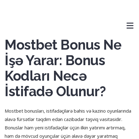
Mostbet Bonus Ne
İşə Yarar: Bonus
Kodları Necə
İstifadə Olunur?
Mostbet bonusları, istifadəçilərə bahis və kazino oyunlarında
əlavə fürsətlər təqdim edən cazibədar təşviq vasitəsidir.
Bonuslar həm yeni istifadəçilər üçün ilkin yatırımı artırmaq,
həm də mövcud oyunçular üçün əlavə dəyər yaratmaq