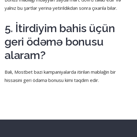
yalnız bu şərtlər yerinə yetirildikdən sonra çıxarıla bilər.
5. İtirdiyim bahis üçün
geri ödəmə bonusu
alaram?
Bəli, Mostbet bəzi kampaniyalarda itirilən məbləğin bir
hissəsini geri ödəmə bonusu kimi təqdim edir.