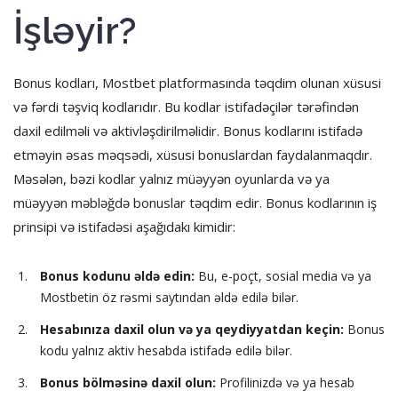
İşləyir?
Bonus kodları, Mostbet platformasında təqdim olunan xüsusi
və fərdi təşviq kodlarıdır. Bu kodlar istifadəçilər tərəfindən
daxil edilməli və aktivləşdirilməlidir. Bonus kodlarını istifadə
etməyin əsas məqsədi, xüsusi bonuslardan faydalanmaqdır.
Məsələn, bəzi kodlar yalnız müəyyən oyunlarda və ya
müəyyən məbləğdə bonuslar təqdim edir. Bonus kodlarının iş
prinsipi və istifadəsi aşağıdakı kimidir:
Bonus kodunu əldə edin:
Bu, e-poçt, sosial media və ya
Mostbetin öz rəsmi saytından əldə edilə bilər.
Hesabınıza daxil olun və ya qeydiyyatdan keçin:
Bonus
kodu yalnız aktiv hesabda istifadə edilə bilər.
Bonus bölməsinə daxil olun:
Profilinizdə və ya hesab