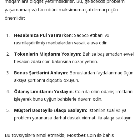
məqamlara diqqət yetirməlidirlər. Bu, gələcəkdə problem
yaşamamaq və təcrübəni maksimuma çatdırmaq üçün
önəmlidir:
Hesabınıza Pul Yatırarkən:
Sadəcə etibarlı və
rəsmiləşdirilmiş mənbələrdən vəsait əlavə edin.
Tokenlərin Miqdarını Yoxlayın:
Bahisə başlamadan əvvəl
hesabınızdakı coin balansına nəzər yetirin.
Bonus Şərtlərini Anlayın:
Bonuslardan faydalanmaq üçün
aksiya şərtlərini diqqətlə oxuyun.
Ödəniş Limitlərini Yoxlayın:
Coin ilə olan ödəniş limitlərini
işləyərək buna uyğun bahislərlə davam edin.
Müştəri Dəstəyilə Əlaqə Saxlayın:
İstənilən sual və ya
problem yaranarsa dərhal dəstək xidməti ilə əlaqə saxlayın.
Bu tövsiyələrə əməl etməklə, Mostbet Coin ilə bahis