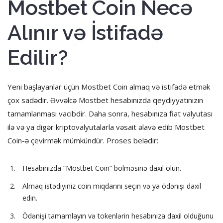
Mostbet Coin Necə
Alınır və İstifadə
Edilir?
Yeni başlayanlar üçün Mostbet Coin almaq və istifadə etmək
çox sadədir. Əvvəlcə Mostbet hesabınızda qeydiyyatınızın
tamamlanması vacibdir. Daha sonra, hesabınıza fiat valyutası
ilə və ya digər kriptovalyutalarla vəsait əlavə edib Mostbet
Coin-ə çevirmək mümkündür. Proses belədir:
Hesabınızda “Mostbet Coin” bölməsinə daxil olun.
Almaq istədiyiniz coin miqdarını seçin və ya ödənişi daxil
edin.
Ödənişi tamamlayın və tokenlərin hesabınıza daxil olduğunu