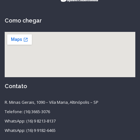
Como chegar
Contato
R. Minas Gerais, 1090 – Vila Maria, Altinópolis – SP
Telefone: (16) 3665-3076
WhatsApp: (16) 9 8213-8137
WhatsApp: (16) 9 9182-6465