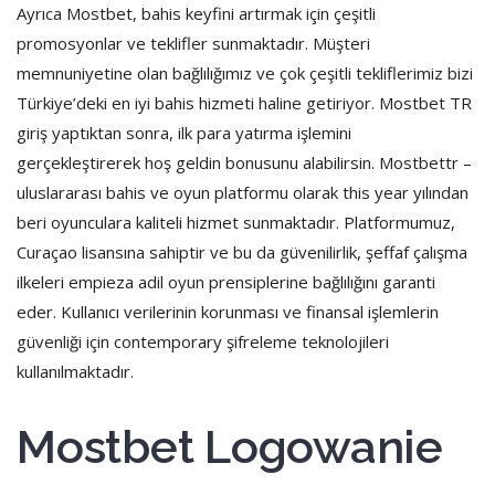
Ayrıca Mostbet, bahis keyfini artırmak için çeşitli
promosyonlar ve teklifler sunmaktadır. Müşteri
memnuniyetine olan bağlılığımız ve çok çeşitli tekliflerimiz bizi
Türkiye’deki en iyi bahis hizmeti haline getiriyor. Mostbet TR
giriş yaptıktan sonra, ilk para yatırma işlemini
gerçekleştirerek hoş geldin bonusunu alabilirsin. Mostbettr –
uluslararası bahis ve oyun platformu olarak this year yılından
beri oyunculara kaliteli hizmet sunmaktadır. Platformumuz,
Curaçao lisansına sahiptir ve bu da güvenilirlik, şeffaf çalışma
ilkeleri empieza adil oyun prensiplerine bağlılığını garanti
eder. Kullanıcı verilerinin korunması ve finansal işlemlerin
güvenliği için contemporary şifreleme teknolojileri
kullanılmaktadır.
Mostbet Logowanie