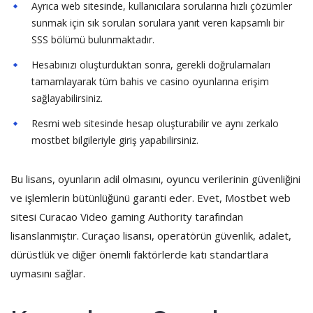
Ayrıca web sitesinde, kullanıcılara sorularına hızlı çözümler
sunmak için sık sorulan sorulara yanıt veren kapsamlı bir
SSS bölümü bulunmaktadır.
Hesabınızı oluşturduktan sonra, gerekli doğrulamaları
tamamlayarak tüm bahis ve casino oyunlarına erişim
sağlayabilirsiniz.
Resmi web sitesinde hesap oluşturabilir ve aynı zerkalo
mostbet bilgileriyle giriş yapabilirsiniz.
Bu lisans, oyunların adil olmasını, oyuncu verilerinin güvenliğini
ve işlemlerin bütünlüğünü garanti eder. Evet, Mostbet web
sitesi Curacao Video gaming Authority tarafından
lisanslanmıştır. Curaçao lisansı, operatörün güvenlik, adalet,
dürüstlük ve diğer önemli faktörlerde katı standartlara
uymasını sağlar.