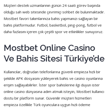
Müşteri destek uzmanlarının günün 24 saati görev başında
olduğu sah web sitesinde çevrimiçi sohbet de bulunmaktadır.
Mostbet favori takımlarınıza bahis yapmanızı sağlayan bir
bahis platformudur. Futbol, basketbol, ping-pong, futbol ve
daha fazlasını içeren çok çeşitli spor ve etkinlikler sunuyoruz.
Mostbet Online Casino
Ve Bahis Sitesi Türkiye’de
Kullanıcılar, doğrudan telefonlarına güvenli empieza hızlı bir
şekilde APK dosyasını yükleyerek bahis ve casino oyunlarına
erişim sağlayabilirler. İster spor bahislerine ilgi duyun ister
online casino dünyasına adım atmak isteyin, Mostbet kullanıcı
dostu bir platform sunar. Güvenilir müşteri hizmetleri
empieza özellikle Türk oyunculara uygun hızlı ödeme