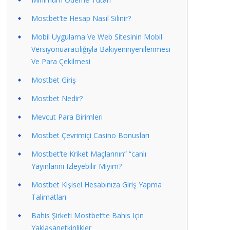
Mostbet’te Hesap Nasıl Silinir?
Mobil Uygulama Ve Web Sitesinin Mobil
Versiyonuaracılığıyla Bakiyeninyenilenmesi
Ve Para Çekilmesi
Mostbet Giriş
Mostbet Nedir?
Mevcut Para Birimleri
Mostbet Çevrimiçi Casino Bonusları
Mostbet’te Kriket Maçlarının” “canlı
Yayınlarını Izleyebilir Miyim?
Mostbet Kişisel Hesabınıza Giriş Yapma
Talimatları
Bahis Şirketi Mostbet’te Bahis Için
Yaklaşanetkinlikler