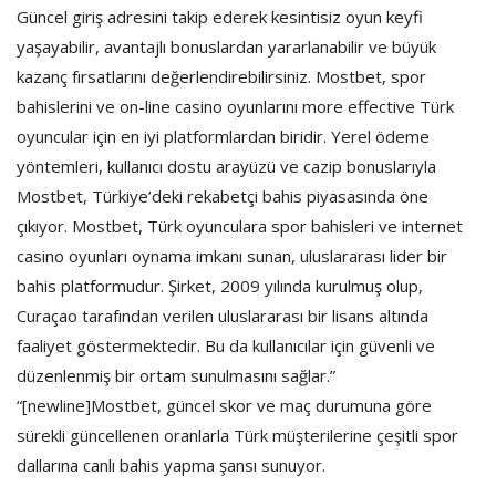
Güncel giriş adresini takip ederek kesintisiz oyun keyfi
yaşayabilir, avantajlı bonuslardan yararlanabilir ve büyük
kazanç fırsatlarını değerlendirebilirsiniz. Mostbet, spor
bahislerini ve on-line casino oyunlarını more effective Türk
oyuncular için en iyi platformlardan biridir. Yerel ödeme
yöntemleri, kullanıcı dostu arayüzü ve cazip bonuslarıyla
Mostbet, Türkiye’deki rekabetçi bahis piyasasında öne
çıkıyor. Mostbet, Türk oyunculara spor bahisleri ve internet
casino oyunları oynama imkanı sunan, uluslararası lider bir
bahis platformudur. Şirket, 2009 yılında kurulmuş olup,
Curaçao tarafından verilen uluslararası bir lisans altında
faaliyet göstermektedir. Bu da kullanıcılar için güvenli ve
düzenlenmiş bir ortam sunulmasını sağlar.”
“[newline]Mostbet, güncel skor ve maç durumuna göre
sürekli güncellenen oranlarla Türk müşterilerine çeşitli spor
dallarına canlı bahis yapma şansı sunuyor.