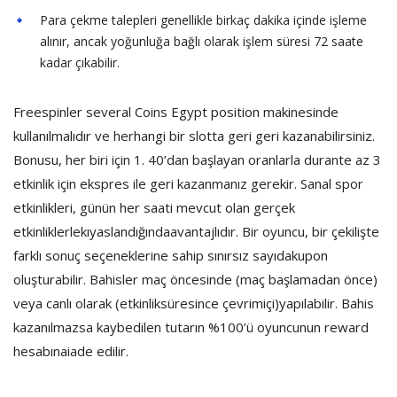
Para çekme talepleri genellikle birkaç dakika içinde işleme
alınır, ancak yoğunluğa bağlı olarak işlem süresi 72 saate
kadar çıkabilir.
Freespinler several Coins Egypt position makinesinde
kullanılmalıdır ve herhangi bir slotta geri geri kazanabilirsiniz.
Bonusu, her biri için 1. 40’dan başlayan oranlarla durante az 3
etkinlik için ekspres ile geri kazanmanız gerekir. Sanal spor
etkinlikleri, günün her saati mevcut olan gerçek
etkinliklerlekıyaslandığındaavantajlıdır. Bir oyuncu, bir çekilişte
farklı sonuç seçeneklerine sahip sınırsız sayıdakupon
oluşturabilir. Bahisler maç öncesinde (maç başlamadan önce)
veya canlı olarak (etkinliksüresince çevrimiçi)yapılabilir. Bahis
kazanılmazsa kaybedilen tutarın %100’ü oyuncunun reward
hesabınaiade edilir.