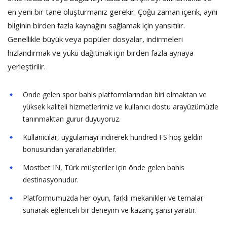
en yeni bir tane oluşturmanız gerekir. Çoğu zaman içerik, aynı
bilginin birden fazla kaynağını sağlamak için yansıtılır.
Genellikle büyük veya popüler dosyalar, indirmeleri
hızlandırmak ve yükü dağıtmak için birden fazla aynaya
yerleştirilir.
Önde gelen spor bahis platformlarından biri olmaktan ve
yüksek kaliteli hizmetlerimiz ve kullanıcı dostu arayüzümüzle
tanınmaktan gurur duyuyoruz.
Kullanıcılar, uygulamayı indirerek hundred FS hoş geldin
bonusundan yararlanabilirler.
Mostbet IN, Türk müşteriler için önde gelen bahis
destinasyonudur.
Platformumuzda her oyun, farklı mekanikler ve temalar
sunarak eğlenceli bir deneyim ve kazanç şansı yaratır.