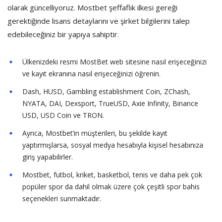
olarak güncelliyoruz. Mostbet şeffaflık ilkesi gereği
gerektiğinde lisans detaylarını ve şirket bilgilerini talep
edebileceğiniz bir yapıya sahiptir.
Ülkenizdeki resmi MostBet web sitesine nasıl erişeceğinizi
ve kayıt ekranına nasıl erişeceğinizi öğrenin.
Dash, HUSD, Gambling establishment Coin, ZChash,
NYATA, DAI, Dexsport, TrueUSD, Axie Infinity, Binance
USD, USD Coin ve TRON.
Ayrıca, Mostbet’in müşterileri, bu şekilde kayıt
yaptırmışlarsa, sosyal medya hesabıyla kişisel hesabınıza
giriş yapabilirler.
Mostbet, futbol, kriket, basketbol, tenis ve daha pek çok
popüler spor da dahil olmak üzere çok çeşitli spor bahis
seçenekleri sunmaktadır.