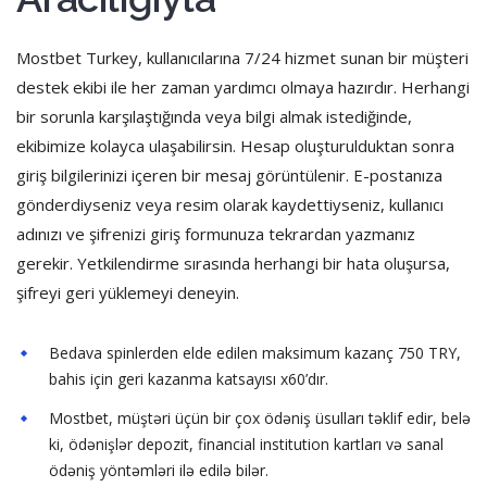
Mostbet Turkey, kullanıcılarına 7/24 hizmet sunan bir müşteri
destek ekibi ile her zaman yardımcı olmaya hazırdır. Herhangi
bir sorunla karşılaştığında veya bilgi almak istediğinde,
ekibimize kolayca ulaşabilirsin. Hesap oluşturulduktan sonra
giriş bilgilerinizi içeren bir mesaj görüntülenir. E-postanıza
gönderdiyseniz veya resim olarak kaydettiyseniz, kullanıcı
adınızı ve şifrenizi giriş formunuza tekrardan yazmanız
gerekir. Yetkilendirme sırasında herhangi bir hata oluşursa,
şifreyi geri yüklemeyi deneyin.
Bedava spinlerden elde edilen maksimum kazanç 750 TRY,
bahis için geri kazanma katsayısı x60’dır.
Mostbet, müştəri üçün bir çox ödəniş üsulları təklif edir, belə
ki, ödənişlər depozit, financial institution kartları və sanal
ödəniş yöntəmləri ilə edilə bilər.