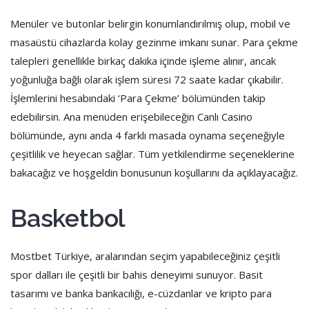
Menüler ve butonlar belirgin konumlandırılmış olup, mobil ve
masaüstü cihazlarda kolay gezinme imkanı sunar. Para çekme
talepleri genellikle birkaç dakika içinde işleme alınır, ancak
yoğunluğa bağlı olarak işlem süresi 72 saate kadar çıkabilir.
İşlemlerini hesabındaki ‘Para Çekme’ bölümünden takip
edebilirsin. Ana menüden erişebileceğin Canlı Casino
bölümünde, aynı anda 4 farklı masada oynama seçeneğiyle
çeşitlilik ve heyecan sağlar. Tüm yetkilendirme seçeneklerine
bakacağız ve hoşgeldin bonusunun koşullarını da açıklayacağız.
Basketbol
Mostbet Türkiye, aralarından seçim yapabileceğiniz çeşitli
spor dalları ile çeşitli bir bahis deneyimi sunuyor. Basit
tasarımı ve banka bankacılığı, e-cüzdanlar ve kripto para