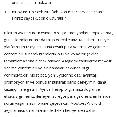
oranlarla sunulmaktadır.
Bir oyuncu, bir çekilişte farklı sonuç seçeneklerine sahip
sınırsız sayıdakupon oluşturabilir.
Bildirim ayarları neticesinde özel promosyonları empieza maç
güncellemelerini anında takip edebilirsiniz. Mostbet Türkiye
platformumuz oyuncularına çeşitli para yatırma ve çekme
yöntemleri sunarak işlemlerini hızlı ve kolay bir şekilde
tamamlamalarına olanak tanıyor. Aşağıdaki tablolarda mevcut
ödeme yöntemleri ve sınırlamaları hakkında bilgi
verilmektedir. Most bet, yeni üyelerine özel avantajlı
promosyonlar ve bonuslar sunarak bahis deneyimini daha
kazançlı hale getirir. Ayrıca, hesap bilgilerinizi doğru ve
eksiksiz girmeniz, ilerleyen süreçte para çekme işlemlerinde
sorun yaşamanızın önüne geçecektir. Mostbet Android
uygulaması, kullanıcıların diledikleri her yerden bahis