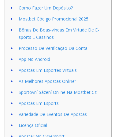
Como Fazer Um Depósito?
Mostbet Código Promocional 2025
Bônus De Boas-vindas Em Virtude De E-
sports E Cassinos
Processo De Verificação Da Conta
App No Android
Apostas Em Esportes Virtuais
As Melhores Apostas Online”
Sportovní Sázení Online Na Mostbet Cz
Apostas Em Esports
Variedade De Eventos De Apostas
Licença Oficial
Apostar No Cybersport