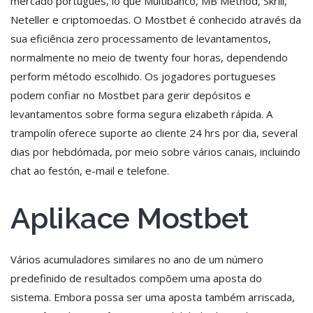
mercado português, lo que Multibanco, MB Method, Skrill,
Neteller e criptomoedas. O Mostbet é conhecido através da
sua eficiência zero processamento de levantamentos,
normalmente no meio de twenty four horas, dependendo
perform método escolhido. Os jogadores portugueses
podem confiar no Mostbet para gerir depósitos e
levantamentos sobre forma segura elizabeth rápida. A
trampolín oferece suporte ao cliente 24 hrs por dia, several
dias por hebdómada, por meio sobre vários canais, incluindo
chat ao festón, e-mail e telefone.
Aplikace Mostbet
Vários acumuladores similares no ano de um número
predefinido de resultados compõem uma aposta do
sistema. Embora possa ser uma aposta também arriscada,