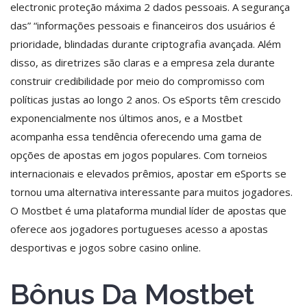
electronic proteção máxima 2 dados pessoais. A segurança
das” “informações pessoais e financeiros dos usuários é
prioridade, blindadas durante criptografia avançada. Além
disso, as diretrizes são claras e a empresa zela durante
construir credibilidade por meio do compromisso com
políticas justas ao longo 2 anos. Os eSports têm crescido
exponencialmente nos últimos anos, e a Mostbet
acompanha essa tendência oferecendo uma gama de
opções de apostas em jogos populares. Com torneios
internacionais e elevados prêmios, apostar em eSports se
tornou uma alternativa interessante para muitos jogadores.
O Mostbet é uma plataforma mundial líder de apostas que
oferece aos jogadores portugueses acesso a apostas
desportivas e jogos sobre casino online.
Bônus Da Mostbet