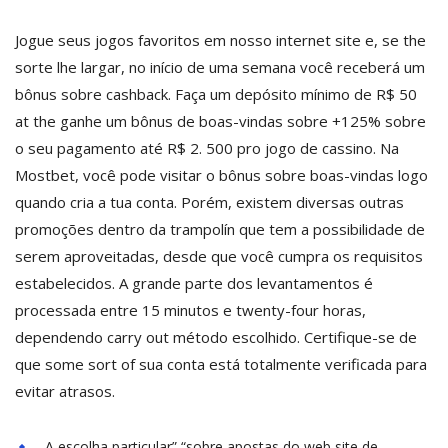
Jogue seus jogos favoritos em nosso internet site e, se the
sorte lhe largar, no início de uma semana você receberá um
bônus sobre cashback. Faça um depósito mínimo de R$ 50
at the ganhe um bônus de boas-vindas sobre +125% sobre
o seu pagamento até R$ 2. 500 pro jogo de cassino. Na
Mostbet, você pode visitar o bônus sobre boas-vindas logo
quando cria a tua conta. Porém, existem diversas outras
promoções dentro da trampolín que tem a possibilidade de
serem aproveitadas, desde que você cumpra os requisitos
estabelecidos. A grande parte dos levantamentos é
processada entre 15 minutos e twenty-four horas,
dependendo carry out método escolhido. Certifique-se de
que some sort of sua conta está totalmente verificada para
evitar atrasos.
A escolha particular” “sobre apostas do web site de