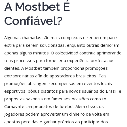
A Mostbet É
Confiável?
Algumas chamadas são mais complexas e requerem pace
extra para serem solucionadas, enquanto outras demoram
apenas alguns minutos. O colectividad continua aprimorando
teus processos para fornecer a experiência perfeita aos
clientes. A Mostbet também proporciona promoções
extraordinárias afin de apostadores brasileiros. Tais
promoções abrangem recompensas em eventos locais
esportivos, bônus distintos para novos usuários do Brasil, e
propostas sazonais em fameuses ocasiões como to
Carnaval e campeonatos de futebol. Além disso, os
jogadores podem aproveitar um dinheiro de volta em
apostas perdidas e ganhar prêmios ao participar dos