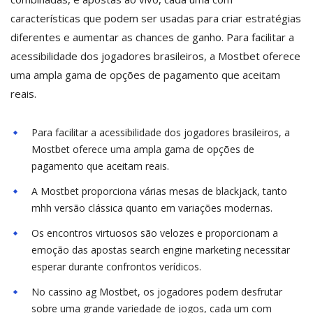
características que podem ser usadas para criar estratégias
diferentes e aumentar as chances de ganho. Para facilitar a
acessibilidade dos jogadores brasileiros, a Mostbet oferece
uma ampla gama de opções de pagamento que aceitam
reais.
Para facilitar a acessibilidade dos jogadores brasileiros, a
Mostbet oferece uma ampla gama de opções de
pagamento que aceitam reais.
A Mostbet proporciona várias mesas de blackjack, tanto
mhh versão clássica quanto em variações modernas.
Os encontros virtuosos são velozes e proporcionam a
emoção das apostas search engine marketing necessitar
esperar durante confrontos verídicos.
No cassino ag Mostbet, os jogadores podem desfrutar
sobre uma grande variedade de jogos, cada um com