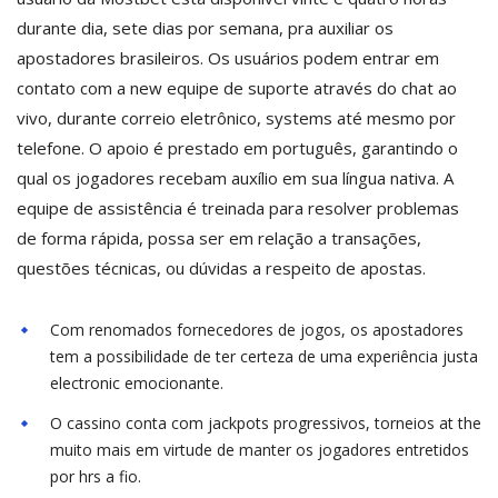
durante dia, sete dias por semana, pra auxiliar os
apostadores brasileiros. Os usuários podem entrar em
contato com a new equipe de suporte através do chat ao
vivo, durante correio eletrônico, systems até mesmo por
telefone. O apoio é prestado em português, garantindo o
qual os jogadores recebam auxílio em sua língua nativa. A
equipe de assistência é treinada para resolver problemas
de forma rápida, possa ser em relação a transações,
questões técnicas, ou dúvidas a respeito de apostas.
Com renomados fornecedores de jogos, os apostadores
tem a possibilidade de ter certeza de uma experiência justa
electronic emocionante.
O cassino conta com jackpots progressivos, torneios at the
muito mais em virtude de manter os jogadores entretidos
por hrs a fio.