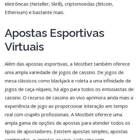
eletrônicas (Neteller, Skrill), criptomoedas (Bitcoin,
Ethereum) e bastante mais.
Apostas Esportivas
Virtuais
Além das apostas esportivas, a Mostbet também oferece
uma ampla variedade de jogos de cassino. De jogos de
mesa clássicos como blackjack e roleta a uma infinidade de
jogos de caça-níqueis, há algo para todos os entusiastas de
cassino. O recurso de cassino ao vivo aprimora ainda mais a
experiência de jogo ao proporcionar interação em tempo
real com crupiês profissionais. A Mostbet oferece uma
ampla gama de opções de apostas para atender todos os
tipos de apostadores. Existem apostas simples, apostas
combinadas, e apostas ao vivo, cada uma com