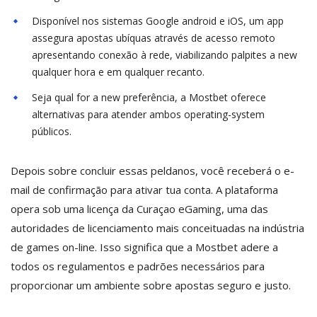
Disponível nos sistemas Google android e iOS, um app
assegura apostas ubíquas através de acesso remoto
apresentando conexão à rede, viabilizando palpites a new
qualquer hora e em qualquer recanto.
Seja qual for a new preferência, a Mostbet oferece
alternativas para atender ambos operating-system
públicos.
Depois sobre concluir essas peldanos, você receberá o e-
mail de confirmação para ativar tua conta. A plataforma
opera sob uma licença da Curaçao eGaming, uma das
autoridades de licenciamento mais conceituadas na indústria
de games on-line. Isso significa que a Mostbet adere a
todos os regulamentos e padrões necessários para
proporcionar um ambiente sobre apostas seguro e justo.