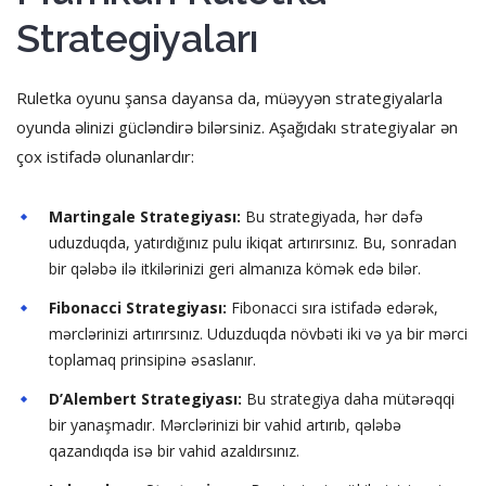
Strategiyaları
Ruletka oyunu şansa dayansa da, müəyyən strategiyalarla
oyunda əlinizi gücləndirə bilərsiniz. Aşağıdakı strategiyalar ən
çox istifadə olunanlardır:
Martingale Strategiyası:
Bu strategiyada, hər dəfə
uduzduqda, yatırdığınız pulu ikiqat artırırsınız. Bu, sonradan
bir qələbə ilə itkilərinizi geri almanıza kömək edə bilər.
Fibonacci Strategiyası:
Fibonacci sıra istifadə edərək,
mərclərinizi artırırsınız. Uduzduqda növbəti iki və ya bir mərci
toplamaq prinsipinə əsaslanır.
D’Alembert Strategiyası:
Bu strategiya daha mütərəqqi
bir yanaşmadır. Mərclərinizi bir vahid artırıb, qələbə
qazandıqda isə bir vahid azaldırsınız.