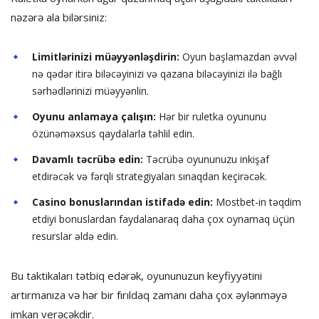
nəzərə ala bilərsiniz:
Limitlərinizi müəyyənləşdirin:
Oyun başlamazdan əvvəl
nə qədər itirə biləcəyinizi və qazana biləcəyinizi ilə bağlı
sərhədlərinizi müəyyənlin.
Oyunu anlamaya çalışın:
Hər bir ruletka oyununu
özünəməxsus qaydalarla təhlil edin.
Davamlı təcrübə edin:
Təcrübə oyununuzu inkişaf
etdirəcək və fərqli strategiyaları sınaqdan keçirəcək.
Casino bonuslarından istifadə edin:
Mostbet-in təqdim
etdiyi bonuslardan faydalanaraq daha çox oynamaq üçün
resurslar əldə edin.
Bu taktikaları tətbiq edərək, oyununuzun keyfiyyətini
artırmanıza və hər bir fırıldaq zamanı daha çox əylənməyə
imkan verəcəkdir.