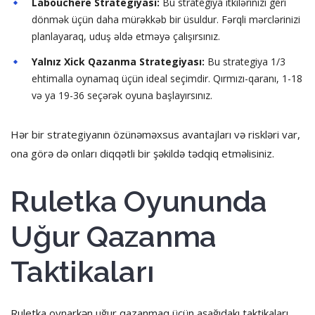
Labouchere Strategiyası:
Bu strategiya itkilərinizi geri
dönmək üçün daha mürəkkəb bir üsuldur. Fərqli mərclərinizi
planlayaraq, uduş əldə etməyə çalışırsınız.
Yalnız Xick Qazanma Strategiyası:
Bu strategiya 1/3
ehtimalla oynamaq üçün ideal seçimdir. Qırmızı-qaranı, 1-18
və ya 19-36 seçərək oyuna başlayırsınız.
Hər bir strategiyanın özünəməxsus avantajları və riskləri var,
ona görə də onları diqqətli bir şəkildə tədqiq etməlisiniz.
Ruletka Oyununda
Uğur Qazanma
Taktikaları
Ruletka oynarkən uğur qazanmaq üçün aşağıdakı taktikaları