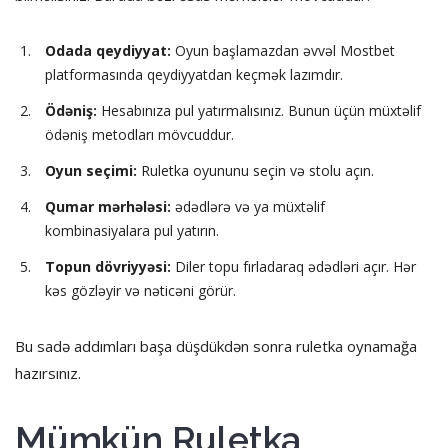
Odada qeydiyyat:
Oyun başlamazdan əvvəl Mostbet
platformasında qeydiyyatdan keçmək lazımdır.
Ödəniş:
Hesabınıza pul yatırmalısınız. Bunun üçün müxtəlif
ödəniş metodları mövcuddur.
Oyun seçimi:
Ruletka oyununu seçin və stolu açın.
Qumar mərhələsi:
ədədlərə və ya müxtəlif
kombinasiyalara pul yatırın.
Topun dövriyyəsi:
Diler topu fırladaraq ədədləri açır. Hər
kəs gözləyir və nəticəni görür.
Bu sadə addımları başa düşdükdən sonra ruletka oynamağa
hazırsınız.
Mümkün Ruletka