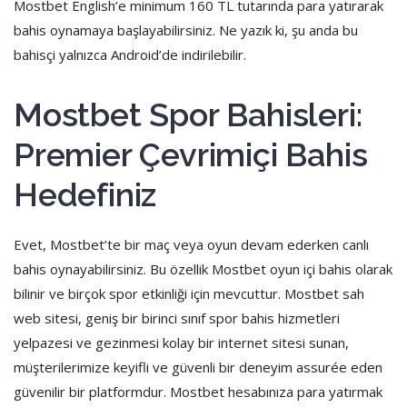
Mostbet English’e minimum 160 TL tutarında para yatırarak
bahis oynamaya başlayabilirsiniz. Ne yazık ki, şu anda bu
bahisçi yalnızca Android’de indirilebilir.
Mostbet Spor Bahisleri:
Premier Çevrimiçi Bahis
Hedefiniz
Evet, Mostbet’te bir maç veya oyun devam ederken canlı
bahis oynayabilirsiniz. Bu özellik Mostbet oyun içi bahis olarak
bilinir ve birçok spor etkinliği için mevcuttur. Mostbet sah
web sitesi, geniş bir birinci sınıf spor bahis hizmetleri
yelpazesi ve gezinmesi kolay bir internet sitesi sunan,
müşterilerimize keyifli ve güvenli bir deneyim assurée eden
güvenilir bir platformdur. Mostbet hesabınıza para yatırmak