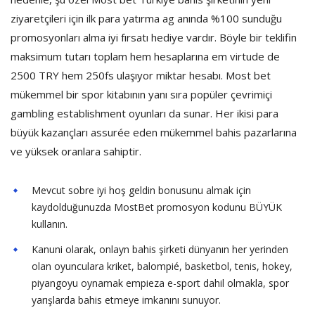
ziyaretçileri için ilk para yatırma ag anında %100 sunduğu
promosyonları alma iyi fırsatı hediye vardır. Böyle bir teklifin
maksimum tutarı toplam hem hesaplarına em virtude de
2500 TRY hem 250fs ulaşıyor miktar hesabı. Most bet
mükemmel bir spor kitabının yanı sıra popüler çevrimiçi
gambling establishment oyunları da sunar. Her ikisi para
büyük kazançları assurée eden mükemmel bahis pazarlarına
ve yüksek oranlara sahiptir.
Mevcut sobre iyi hoş geldin bonusunu almak için
kaydolduğunuzda MostBet promosyon kodunu BÜYÜK
kullanın.
Kanuni olarak, onlayn bahis şirketi dünyanın her yerinden
olan oyunculara kriket, balompié, basketbol, tenis, hokey,
piyangoyu oynamak empieza e-sport dahil olmakla, spor
yarışlarda bahis etmeye imkanını sunuyor.