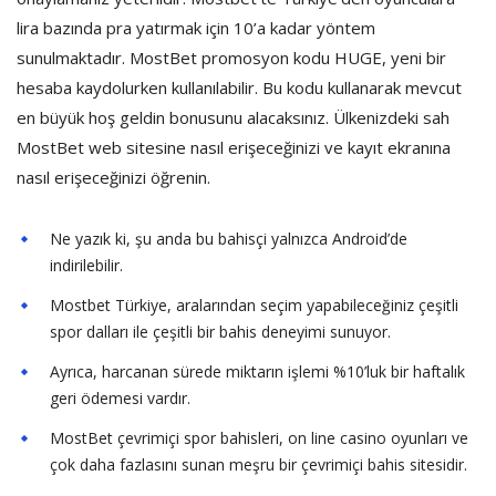
lira bazında pra yatırmak için 10’a kadar yöntem
sunulmaktadır. MostBet promosyon kodu HUGE, yeni bir
hesaba kaydolurken kullanılabilir. Bu kodu kullanarak mevcut
en büyük hoş geldin bonusunu alacaksınız. Ülkenizdeki sah
MostBet web sitesine nasıl erişeceğinizi ve kayıt ekranına
nasıl erişeceğinizi öğrenin.
Ne yazık ki, şu anda bu bahisçi yalnızca Android’de
indirilebilir.
Mostbet Türkiye, aralarından seçim yapabileceğiniz çeşitli
spor dalları ile çeşitli bir bahis deneyimi sunuyor.
Ayrıca, harcanan sürede miktarın işlemi %10’luk bir haftalık
geri ödemesi vardır.
MostBet çevrimiçi spor bahisleri, on line casino oyunları ve
çok daha fazlasını sunan meşru bir çevrimiçi bahis sitesidir.