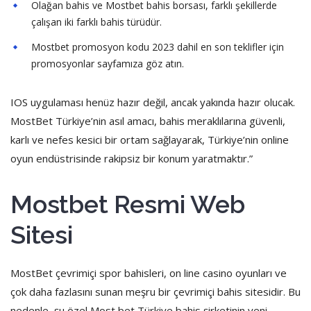
Olağan bahis ve Mostbet bahis borsası, farklı şekillerde
çalışan iki farklı bahis türüdür.
Mostbet promosyon kodu 2023 dahil en son teklifler için
promosyonlar sayfamıza göz atın.
IOS uygulaması henüz hazır değil, ancak yakında hazır olucak.
MostBet Türkiye’nin asıl amacı, bahis meraklılarına güvenli,
karlı ve nefes kesici bir ortam sağlayarak, Türkiye’nin online
oyun endüstrisinde rakipsiz bir konum yaratmaktır.”
Mostbet Resmi Web
Sitesi
MostBet çevrimiçi spor bahisleri, on line casino oyunları ve
çok daha fazlasını sunan meşru bir çevrimiçi bahis sitesidir. Bu
nedenle, şu özel Most bet Türkiye bahis şirketinin yeni