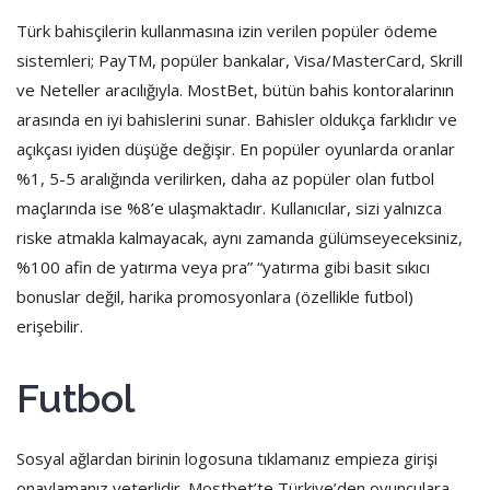
Türk bahisçilerin kullanmasına izin verilen popüler ödeme
sistemleri; PayTM, popüler bankalar, Visa/MasterCard, Skrill
ve Neteller aracılığıyla. MostBet, bütün bahis kontoralarinın
arasında en iyi bahislerini sunar. Bahisler oldukça farklıdır ve
açıkçası iyiden düşüğe değişir. En popüler oyunlarda oranlar
%1, 5-5 aralığında verilirken, daha az popüler olan futbol
maçlarında ise %8’e ulaşmaktadır. Kullanıcılar, sizi yalnızca
riske atmakla kalmayacak, aynı zamanda gülümseyeceksiniz,
%100 afin de yatırma veya pra” “yatırma gibi basit sıkıcı
bonuslar değil, harika promosyonlara (özellikle futbol)
erişebilir.
Futbol
Sosyal ağlardan birinin logosuna tıklamanız empieza girişi
onaylamanız yeterlidir. Mostbet’te Türkiye’den oyunculara