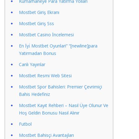
Kumarhaneye Para Yatırma Yolları
Mostbet Giriş Ekranı
Mostbet Giriş Sss
Mostbet Casino İncelemesi
En İyi̇ Mostbet Oyunlari” “[newline]para
Yatirmadan Bonus
Canlı Yayınlar
Mostbet Resmi Web Sitesi
Mostbet Spor Bahisleri: Premier Çevrimiçi
Bahis Hedefiniz
Mostbet Kayıt Rehberi – Nasıl Üye Olunur Ve
Hoş Geldin Bonusu Nasıl Alınır
Futbol
Mostbet Bahisçi Avantajları