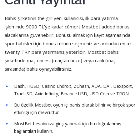
Bahis şirketinin the girl yeni kullanıcısı, ilk para yatırma
işleminde 9000 TL’ye kadar cömert Mostbet added bonus
alacaklarına güvenebilir. Bonusu almak için kayıt aşamasında
spor bahisleri için bonus türünü seçmeniz ve ardından en az
twenty TRY para yatırmanız yeterlidir. Mostbet bahis
şirketinde maç öncesi (maçtan önce) veya canlı (maç
sırasında) bahis oynayabilirsiniz.
Dash, HUSD, Casino Endroit, ZChash, ADA, DAI, Dexsport,
TrueUSD, Axie Infinity, Binance USD, USD Coin ve TRON.
Bu özellik Mostbet oyun içi bahis olarak bilinir ve birçok spor
etkinliği için mevcuttur.
MostBet hesabınıza giriş yapmak için bu doğrulanmış
bağlantıları kullanın.