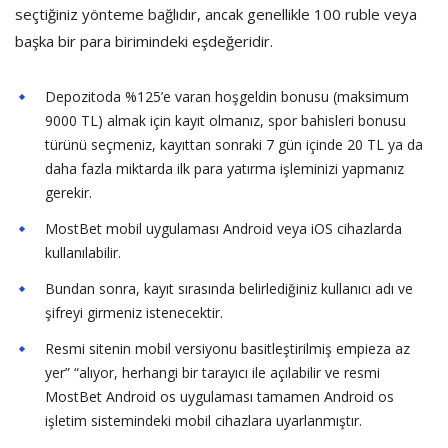
seçtiğiniz yönteme bağlıdır, ancak genellikle 100 ruble veya
başka bir para birimindeki eşdeğeridir.
Depozitoda %125’e varan hoşgeldin bonusu (maksimum
9000 TL) almak için kayıt olmanız, spor bahisleri bonusu
türünü seçmeniz, kayıttan sonraki 7 gün içinde 20 TL ya da
daha fazla miktarda ilk para yatırma işleminizi yapmanız
gerekir.
MostBet mobil uygulaması Android veya iOS cihazlarda
kullanılabilir.
Bundan sonra, kayıt sırasında belirlediğiniz kullanıcı adı ve
şifreyi girmeniz istenecektir.
Resmi sitenin mobil versiyonu basitleştirilmiş empieza az
yer” “alıyor, herhangi bir tarayıcı ile açılabilir ve resmi
MostBet Android os uygulaması tamamen Android os
işletim sistemindeki mobil cihazlara uyarlanmıştır.