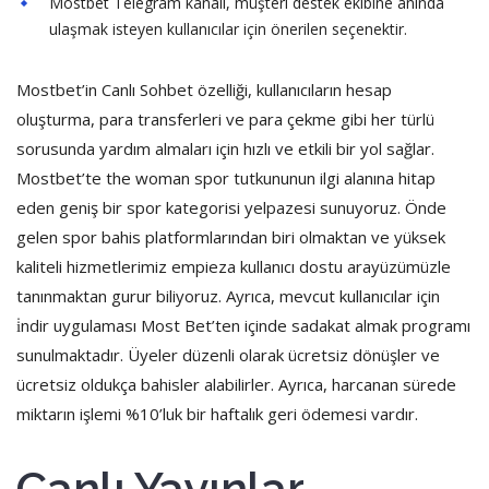
Mostbet Telegram kanalı, müşteri destek ekibine anında
ulaşmak isteyen kullanıcılar için önerilen seçenektir.
Mostbet’in Canlı Sohbet özelliği, kullanıcıların hesap
oluşturma, para transferleri ve para çekme gibi her türlü
sorusunda yardım almaları için hızlı ve etkili bir yol sağlar.
Mostbet’te the woman spor tutkununun ilgi alanına hitap
eden geniş bir spor kategorisi yelpazesi sunuyoruz. Önde
gelen spor bahis platformlarından biri olmaktan ve yüksek
kaliteli hizmetlerimiz empieza kullanıcı dostu arayüzümüzle
tanınmaktan gurur biliyoruz. Ayrıca, mevcut kullanıcılar için
i̇ndir uygulaması Most Bet’ten içinde sadakat almak programı
sunulmaktadır. Üyeler düzenli olarak ücretsiz dönüşler ve
ücretsiz oldukça bahisler alabilirler. Ayrıca, harcanan sürede
miktarın işlemi %10’luk bir haftalık geri ödemesi vardır.
Canlı Yayınlar