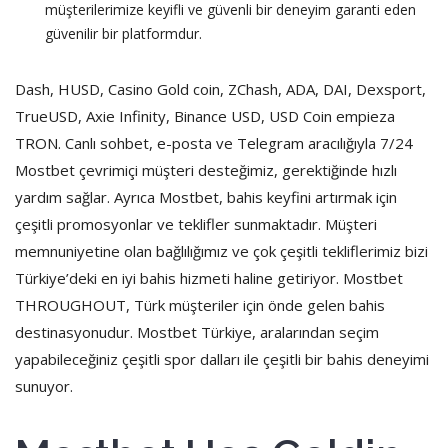
müşterilerimize keyifli ve güvenli bir deneyim garanti eden
güvenilir bir platformdur.
Dash, HUSD, Casino Gold coin, ZChash, ADA, DAI, Dexsport,
TrueUSD, Axie Infinity, Binance USD, USD Coin empieza
TRON. Canlı sohbet, e-posta ve Telegram aracılığıyla 7/24
Mostbet çevrimiçi müşteri desteğimiz, gerektiğinde hızlı
yardım sağlar. Ayrıca Mostbet, bahis keyfini artırmak için
çeşitli promosyonlar ve teklifler sunmaktadır. Müşteri
memnuniyetine olan bağlılığımız ve çok çeşitli tekliflerimiz bizi
Türkiye’deki en iyi bahis hizmeti haline getiriyor. Mostbet
THROUGHOUT, Türk müşteriler için önde gelen bahis
destinasyonudur. Mostbet Türkiye, aralarından seçim
yapabileceğiniz çeşitli spor dalları ile çeşitli bir bahis deneyimi
sunuyor.