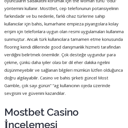
oyuncuların sadakatini korumak için the woman türlü “ödül”
yöntemini kullanır. MostBet, cep telefonunun potansiyelinin
farkındadır ve bu nedenle, farklı cihaz türlerine sahip
kullanıcılar için bahis, kumarhane empieza piyangolara kolay
erişim için telefonlara uygun olan resmi uygulamaları kullanıma
sunmuştur. Ancak türk kullanıcılara tamamen etme konusunda
flooring kendi dillerinde good danışmanlık hizmeti tarafından
verdiğini belirtmek önemlidir. Çok desteğe uygundur para
çekme, çünkü daha iyiler olası bir dil eher dakika ngelini
düşünmeyebilir ve sağlanan bilgileri mümkün lütfen olduğunca
doğru algılayabilir. Casino ve bahis şirketi güncel Most
Gamble, çok sayı günün” “ag kullanıcının ojeda üzerinde
sevgisini ve güvenini kazandılar.
Mostbet Casino
İncelemesi