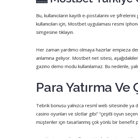
Bu, kullanıcıların kayıtlı e-postalarını ve şifreleri
kullanıcıları için, Mostbet uygulaması resmi Iphon
simgesine tıklayın.
Her zaman yardımcı olmaya hazırlar empieza dene
anlamına geliyor. Mostbet net sitesi, aşağıdakil
gazino demo modu kullanılamaz. Bu nedenle, yalnı
Para Yatırma Ve 
Tebrik bonusu yalnızca resmî web sitesinde ya da
casino oyunları ve slotlar gibi” “çeşitli oyun se
müşteriler için tasarlanmış çok yönlü bir benefit