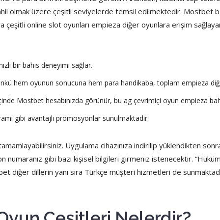
hil olmak üzere çeşitli seviyelerde temsil edilmektedir. Mostbet ba
 çeşitli online slot oyunları empieza diğer oyunlara erişim sağla
zlı bir bahis deneyimi sağlar.
çünkü hem oyunun sonucuna hem para handikaba, toplam empieza diğerl
a içinde Mostbet hesabınızda görünür, bu ag çevrimiçi oyun empieza bah
ramı gibi avantajlı promosyonlar sunulmaktadır.
ini tamamlayabilirsiniz. Uygulama cihazınıza indirilip yüklendikten so
n numaranız gibi bazı kişisel bilgileri girmeniz istenecektir. “Hüküm
diğer dillerin yanı sıra Türkçe müşteri hizmetleri de sunmaktadır
Oyun Çeşitleri Nelerdir?