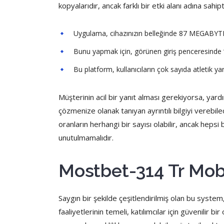
kopyalarıdır, ancak farklı bir etki alanı adına sahipt
Uygulama, cihazınızın belleğinde 87 MEGABYTES
Bunu yapmak için, görünen giriş penceresinde 
Bu platform, kullanıcıların çok sayıda atletik ya
Müşterinin acil bir yanıt alması gerekiyorsa, yar
çözmenize olanak tanıyan ayrıntılı bilgiyi verebil
oranların herhangi bir sayısı olabilir, ancak hepsi
unutulmamalıdır.
Mostbet-314 Tr Mob
Saygın bir şekilde çeşitlendirilmiş olan bu system, 
faaliyetlerinin temeli, katılımcılar için güvenilir b