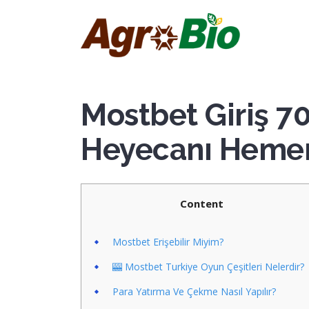
Mostbet Giriş 7
Heyecanı Hemen
Content
Mostbet Erişebilir Miyim?
🎰 Mostbet Turkiye Oyun Çeşitleri Nelerdir?
Para Yatırma Ve Çekme Nasıl Yapılır?