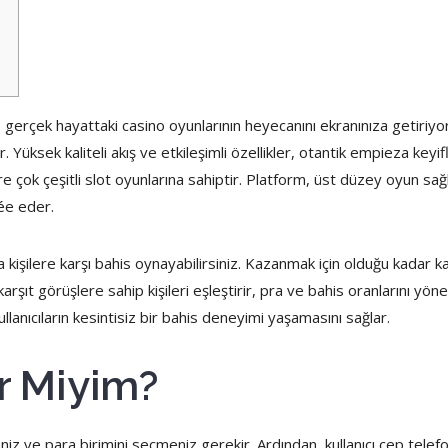
gerçek hayattaki casino oyunlarının heyecanını ekranınıza getiriyor
. Yüksek kaliteli akış ve etkileşimli özellikler, otantik empieza keyi
e çok çeşitli slot oyunlarına sahiptir. Platform, üst düzey oyun sağl
rée eder.
 kişilere karşı bahis oynayabilirsiniz. Kazanmak için olduğu kadar 
rşıt görüşlere sahip kişileri eşleştirir, pra ve bahis oranlarını yön
llanıcıların kesintisiz bir bahis deneyimi yaşamasını sağlar.
ir Miyim?
meniz ve para birimini seçmeniz gerekir. Ardından, kullanıcı cep tele