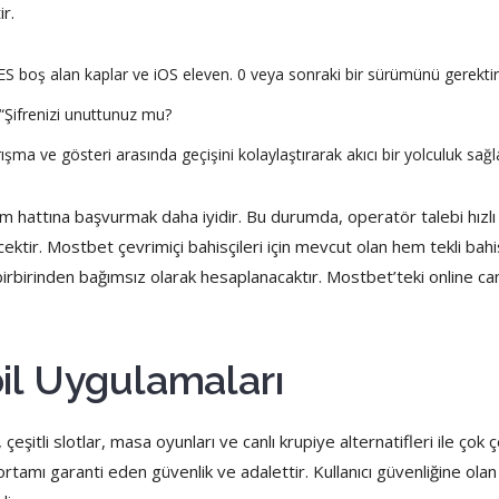
ir.
 boş alan kaplar ve iOS eleven. 0 veya sonraki bir sürümünü gerektiri
“Şifrenizi unuttunuz mu?
rışma ve gösteri arasında geçişini kolaylaştırarak akıcı bir yolculuk sağl
dım hattına başvurmak daha iyidir. Bu durumda, operatör talebi hızl
ecektir. Mostbet çevrimiçi bahisçileri için mevcut olan hem tekli ba
 birbirinden bağımsız olarak hesaplanacaktır. Mostbet’teki online can
il Uygulamaları
çeşitli slotlar, masa oyunları ve canlı krupiye alternatifleri ile çok 
ir ortamı garanti eden güvenlik ve adalettir. Kullanıcı güvenliğine olan