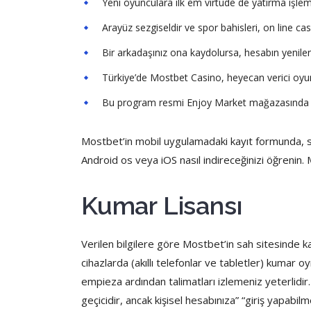
Yeni oyunculara ilk em virtude de yatırma işle
Arayüz sezgiseldir ve spor bahisleri, on line ca
Bir arkadaşınız ona kaydolursa, hesabın yenil
Türkiye’de Mostbet Casino, heyecan verici oyun d
Bu program resmi Enjoy Market mağazasında y
Mostbet’in mobil uygulamadaki kayıt formunda, s
Android os veya iOS nasıl indireceğinizi öğrenin.
Kumar Lisansı
Verilen bilgilere göre Mostbet’in sah sitesinde ka
cihazlarda (akıllı telefonlar ve tabletler) kumar o
empieza ardından talimatları izlemeniz yeterlidir.
geçicidir, ancak kişisel hesabınıza” “giriş yapabi