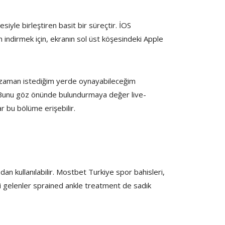
cesiyle birleştiren basit bir süreçtir. İOS
n indirmek için, ekranın sol üst köşesindeki Apple
m zaman istediğim yerde oynayabileceğim
r. Bunu göz önünde bulundurmaya değer live-
r bu bölüme erişebilir.
 kullanılabilir. Mostbet Turkiye spor bahisleri,
eni gelenler sprained ankle treatment de sadık