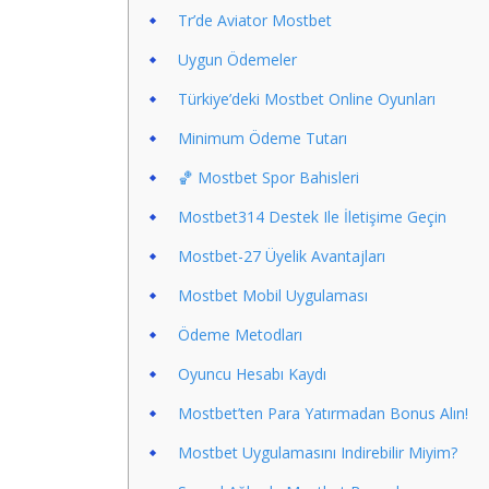
Tr’de Aviator Mostbet
Uygun Ödemeler
Türkiye’deki Mostbet Online Oyunları
Minimum Ödeme Tutarı
🏀 Mostbet Spor Bahisleri
Mostbet314 Destek Ile İletişime Geçin
Mostbet-27 Üyelik Avantajları
Mostbet Mobil Uygulaması
Ödeme Metodları
Oyuncu Hesabı Kaydı
Mostbet’ten Para Yatırmadan Bonus Alın!
Mostbet Uygulamasını Indirebilir Miyim?