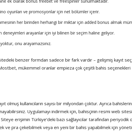
mine ek olarak bonus freebet ve freespinler sunulmaktadır.
sino oyunları ve promosyonlar için net bölümler içerir.
enmesinin her birinden herhangi bir miktar için added bonus almak müm
eneyimleri arayanlar için iyi bilinen bir seçim haline geliyor.
oktur, onu arayamazsınız.
itedeki benzer formdan sadece bir fark vardır – gelişmiş kayıt se
 Mostbet, mükemmel oranlar empieza çok çeşitli bahis seçenekleri su
yıt olmuş kullanıcıların sayısı bir milyondan çoktur. Ayrıca bahisler
ynayabilirsiniz. Uygulamayı indirmek için, bahisçinin resmi web sites
 Siteye erişimin Türkiye’deki bazı sağlayıcılar tarafından periyodik 
lmek ve pra çekebilmek veya en yeni bir bahis yapabilmek için yöneti