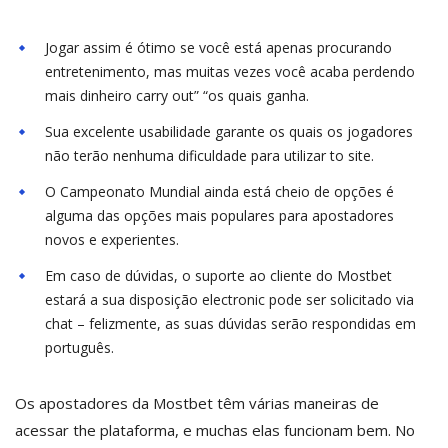
Jogar assim é ótimo se você está apenas procurando
entretenimento, mas muitas vezes você acaba perdendo
mais dinheiro carry out” “os quais ganha.
Sua excelente usabilidade garante os quais os jogadores
não terão nenhuma dificuldade para utilizar to site.
O Campeonato Mundial ainda está cheio de opções é
alguma das opções mais populares para apostadores
novos e experientes.
Em caso de dúvidas, o suporte ao cliente do Mostbet
estará a sua disposição electronic pode ser solicitado via
chat – felizmente, as suas dúvidas serão respondidas em
português.
Os apostadores da Mostbet têm várias maneiras de
acessar the plataforma, e muchas elas funcionam bem. No