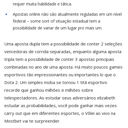
requer muita habilidade e tática.
Apostas online não são atualmente reguladas em um nível
federal – some sort of situação estadual tem a
possibilidade de variar de um lugar pro mais um.
Uma aposta dupla tem a possibilidade de conter 2 seleções
vencedoras de corrida separadas, enquanto alguma aposta
tripla tem a possibilidade de conter 3 apostas principais
combinadas no ano de uma aposta. Há muito poucos games
esportivos tão impressionantes ou importantes lo que o
Dota 2. Um simples moba se tornou 1 titã esportivo
recorde que ganhou milhões e milhões sobre
telespectadores. Ao estudar seus adversários elizabeth
estudar as probabilidades, você pode ganhar mais vezes
carry out que em diferentes esportes, o Vôlei ao vivo na
Mostbet vai te surpreender.