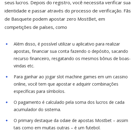
seus lucros. Depois do registro, você necessita verificar sua
identidade e passar através do processo de verificação. Fãs
de Basquete podem apostar zero MostBet, em
competições de países, como
Além disso, é possível utilizar u aplicativo para realizar
apostas, financiar sua conta fazendo o depósito, sacando
recurso financeiro, resgatando os mesmos bônus de boas-
vindas etc.
Para ganhar ao jogar slot machine games em um cassino
online, você tem que apostar e adquirir combinações
específicas para símbolos.
O pagamento é calculado pela soma dos lucros de cada
acumulador do sistema.
O primary destaque da odaie de apostas Mostbet – assim
tais como em muitas outras – é um futebol.