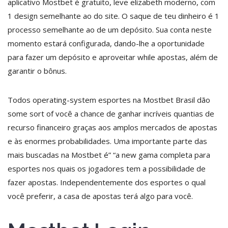
aplicativo Mostbet é gratuito, leve elizabeth moderno, com
1 design semelhante ao do site. O saque de teu dinheiro é 1
processo semelhante ao de um depósito. Sua conta neste
momento estará configurada, dando-lhe a oportunidade
para fazer um depósito e aproveitar while apostas, além de
garantir o bônus.
Todos operating-system esportes na Mostbet Brasil dão
some sort of você a chance de ganhar incríveis quantias de
recurso financeiro graças aos amplos mercados de apostas
e às enormes probabilidades. Uma importante parte das
mais buscadas na Mostbet é” “a new gama completa para
esportes nos quais os jogadores tem a possibilidade de
fazer apostas. Independentemente dos esportes o qual
você preferir, a casa de apostas terá algo para você.