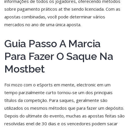
informações de todos os jogadores, oferecendo métodos
sobre pagamento práticos at the sendo licenciada. Com as
apostas combinadas, você pode determinar vários
mercados no ano de uma única aposta.
Guia Passo A Marcia
Para Fazer O Saque Na
Mostbet
Foi mozo com o eSports em mente, electronic em um
tempo parzialmente curto tornou-se um dos principais
títulos da competição. Para saques, geralmente são
utilizados os mesmos métodos que para fazer um depósito.
Depois do ultimate do evento, muchas as apostas feitas são
resolvidas enel de 30 dias e os vencedores podem sacar