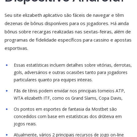
Seu site elizabeth aplicativo são fáceis de navegar e têm
dezenas de bônus disponíveis para os jogadores. Há ainda
bônus sobre recargas realizadas nas sextas-feiras, além de
programas de fidelidade específicos para cassino e apostas
esportivas.
Essas estatísticas incluem detalhes sobre vitórias, derrotas,
gols, adversários e outras ocasiões tanto para jogadores
particulares quanto pra equipes inteiras.
Fãs de tênis podem envidar nos principais torneios ATP,
WTA elizabeth ITF, como os Grand Slams, Copa Davis,
Os pontos em esportes de fantasia da Mostbet são
concedidos com base em estatísticas dos drūteiva em
jogos reais.
Atualmente, vários 2 principais recursos de jogo on-line