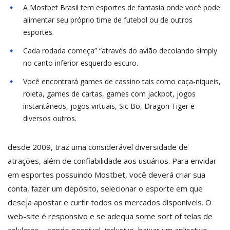
A Mostbet Brasil tem esportes de fantasia onde você pode
alimentar seu próprio time de futebol ou de outros
esportes.
Cada rodada começa” “através do avião decolando simply
no canto inferior esquerdo escuro.
Você encontrará games de cassino tais como caça-níqueis,
roleta, games de cartas, games com jackpot, jogos
instantâneos, jogos virtuais, Sic Bo, Dragon Tiger e
diversos outros.
desde 2009, traz uma considerável diversidade de
atrações, além de confiabilidade aos usuários. Para envidar
em esportes possuindo Mostbet, você deverá criar sua
conta, fazer um depósito, selecionar o esporte em que
deseja apostar e curtir todos os mercados disponíveis. O
web-site é responsivo e se adequa some sort of telas de
celulares – sendo possível, inclusive, baixar um aplicativo