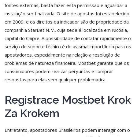
fontes externas, basta fazer esta permissão e aguardar a
instalação ser finalizada. O site de apostas foi estabelecido
em 2009, e os direitos da indicador são de propriedade da
companhia StarBet N. V., cuja sede é localizada em Nicósia,
capital do Chipre. A possibilidade de contatar rapidamente o
serviço de suporte técnico é de avismal importância para os
apostadores, especialmente na relação a resolução de
problemas de natureza financeira. Mostbet garante que os
consumidores podem realizar perguntas e comprar
respostas para elas sem qualquer problematica.
Registrace Mostbet Krok
Za Krokem
Entretanto, apostadores Brasileiros podem interagir com o