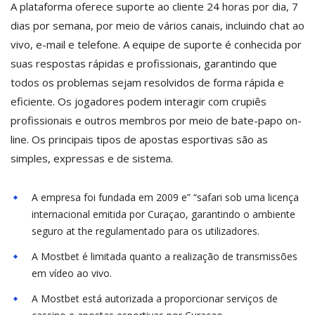
A plataforma oferece suporte ao cliente 24 horas por dia, 7
dias por semana, por meio de vários canais, incluindo chat ao
vivo, e-mail e telefone. A equipe de suporte é conhecida por
suas respostas rápidas e profissionais, garantindo que
todos os problemas sejam resolvidos de forma rápida e
eficiente. Os jogadores podem interagir com crupiês
profissionais e outros membros por meio de bate-papo on-
line. Os principais tipos de apostas esportivas são as
simples, expressas e de sistema.
A empresa foi fundada em 2009 e” “safari sob uma licença
internacional emitida por Curaçao, garantindo o ambiente
seguro at the regulamentado para os utilizadores.
A Mostbet é limitada quanto a realização de transmissões
em vídeo ao vivo.
A Mostbet está autorizada a proporcionar serviços de