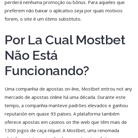
perderá nenhuma promoção ou bônus. Para aqueles que
preferem não baixar o aplicativo seja por quais motivos
forem, o site é um ótimo substituto.
Por La Cual Mostbet
Não Está
Funcionando?
Uma companhia de apostas on-line, Mostbet entrou not any
mercado de apostas online há uma década. Durante este
tempo, a companhia manteve padrões elevados e ganhou
reputación em quase 93 países. A plataforma também
oferece apostas em casinos on the web que têm mais de
1300 jogos de caça-níquel. A Mostbet, uma renomada