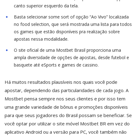
canto superior esquerdo da tela.
Basta selecionar some sort of opção “Ao Vivo” localizada
no food selection, que será mostrada uma lista para todos
os games que estão disponíveis pra realização sobre
apostas nessa modalidade.
O site oficial de uma Mostbet Brasil proporciona uma
ampla diversidade de opções de apostas, desde futebol e
basquete até eSports e games de cassino.
Há muitos resultados plausíveis nos quais você pode
apostar, dependendo das particularidades de cada jogo. A
Mostbet pensa sempre nos seus clientes e por isso tem
uma grande variedade de bônus e promoções disponíveis
para que seus jogadores do Brasil possam se beneficiar. Se
você optar por utilizar o site móvel Mostbet BR em vez do
aplicativo Android ou a versão para PC, você também não