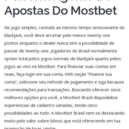
Apostas Do Mostbet
No jogo simples, contudo ao mesmo tempo emocionante do
blackjack, você deve arrumar pelo menos twenty one
pontos enquanto o dealer nunca tem a possibilidade de
passar de twenty-one. Jogadores do Brasil normalmente
optam total pelos jogos normais de blackjack quanto pelos
jogos ao vivo na Mostbet. Para financiar suas contas em
reais, faça login em sua conta, mhh seção “Financie tua
conta”, selecione seu método de pagamento e siga because
recomendações para transações. Buscando oferecer since
melhores opções pra você, a Mostbet Brasil disponibiliza
experiencias de cadastro variadas, tendo cinco
possibilidades ao todo. A Mostbet Brasil vem se destacando
muito pelo valor sobre bônus que está oferecendo em tua
promoção de boas-vindas.