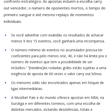
confronto estratégico. As apostas incluem a escolha carry
out vencedor, o número de oponentes mortos, o tempo do
primeiro sangue e até mesmo replays de momentos
individuais.
Se você adivinhar com exatidão os resultados de achacar
menos 9 dos 15 eventos, você ganhará uma recompensa.
O número mínimo de eventos no acumulador precisa ter
coeficientes para pelo menos one, 40, e não há limite pra o
número de eventos que tem a possibilidade de ser
incluídos.” “[newline]As rodadas grátis estão sujeitas a uma
exigência de aposta de 60 vezes o valor carry out bônus.
Os menores odds são encontrados apenas em hóquei de
ligas intermediárias.
A Mostbet País e do mundo oferece apostas em NBA, na
Euroliga e em diferentes torneios, com uma escolha de
distintas mercados, incluindo desistências, totais e