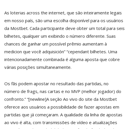
As loterias across the internet, que são inteiramente legais
em nosso país, são uma escolha disponível para os usuários
da Mostbet. Cada participante deve obter um total para seis
bilhetes, qualquer um exibindo o número diferente. Suas
chances de ganhar um possível prêmio aumentam à
medicion que você adquisición” “cependant bilhetes. Uma
intencionadamente combinada é alguma aposta que cobre
várias posições simultaneamente.
Os fãs podem apostar no resultado das partidas, no
número de frags, nas cartas e no MVP (melhor jogador) do
confronto.” “[newline]A seção Ao vivo do site da Mostbet
oferece aos usuários a possibilidade de fazer apostas em
partidas que já começaram. A qualidade da linha de apostas
ao vivo é alta, com transmissões de vídeo e atualizações