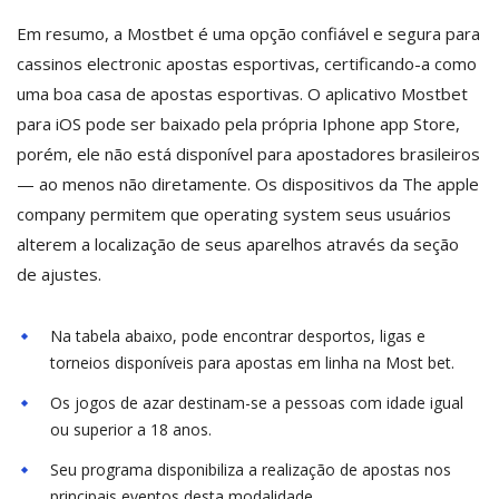
Em resumo, a Mostbet é uma opção confiável e segura para
cassinos electronic apostas esportivas, certificando-a como
uma boa casa de apostas esportivas. O aplicativo Mostbet
para iOS pode ser baixado pela própria Iphone app Store,
porém, ele não está disponível para apostadores brasileiros
— ao menos não diretamente. Os dispositivos da The apple
company permitem que operating system seus usuários
alterem a localização de seus aparelhos através da seção
de ajustes.
Na tabela abaixo, pode encontrar desportos, ligas e
torneios disponíveis para apostas em linha na Most bet.
Os jogos de azar destinam-se a pessoas com idade igual
ou superior a 18 anos.
Seu programa disponibiliza a realização de apostas nos
principais eventos desta modalidade.