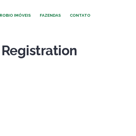
ROBIO IMÓVEIS
FAZENDAS
CONTATO
 Registration