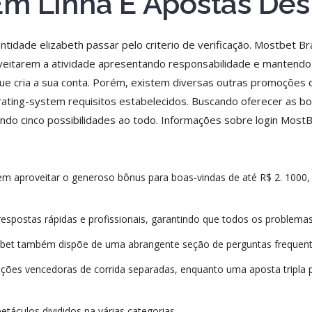
Em Linha E Apostas Des
dentidade elizabeth passar pelo criterio de verificação. Mostbet 
oveitarem a atividade apresentando responsabilidade e mantendo
e cria a sua conta. Porém, existem diversas outras promoções 
ating-system requisitos estabelecidos. Buscando oferecer as bon
tendo cinco possibilidades ao todo. Informações sobre login Mos
m aproveitar o generoso bônus para boas-vindas de até R$ 2. 1000,
espostas rápidas e profissionais, garantindo que todos os problemas 
tbet também dispõe de uma abrangente seção de perguntas frequente
ções vencedoras de corrida separadas, enquanto uma aposta tripla
táculos divididos na várias categorias.