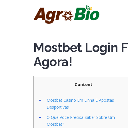
Mostbet Login F
Agora!
Content
Mostbet Casino Em Linha E Apostas
Desportivas
O Que Você Precisa Saber Sobre Um
Mostbet?