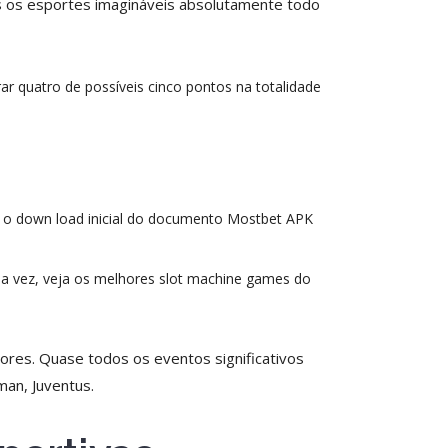
os os esportes imagináveis absolutamente todo
r quatro de possíveis cinco pontos na totalidade
a o down load inicial do documento Mostbet APK
da vez, veja os melhores slot machine games do
ores. Quase todos os eventos significativos
man, Juventus.