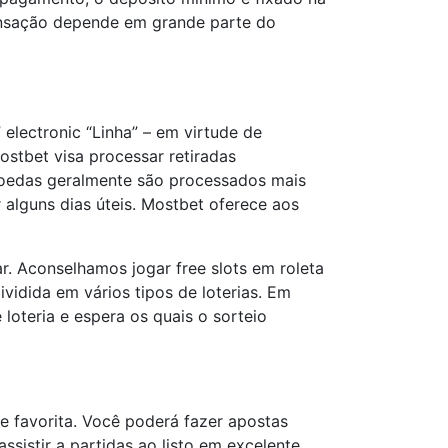
ansação depende em grande parte do
electronic “Linha” – em virtude de
ostbet visa processar retiradas
oedas geralmente são processados mais
 alguns dias úteis. Mostbet oferece aos
r. Aconselhamos jogar free slots em roleta
idida em vários tipos de loterias. Em
oteria e espera os quais o sorteio
de favorita. Você poderá fazer apostas
sistir a partidas ao listo em excelente