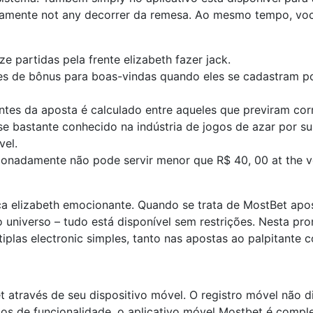
amente not any decorrer da remesa. Ao mesmo tempo, você 
 partidas pela frente elizabeth fazer jack.
es de bônus para boas-vindas quando eles se cadastram po
ntes da aposta é calculado entre aqueles que previram cor
 bastante conhecido na indústria de jogos de azar por s
vel.
ncionadamente não pode servir menor que R$ 40, 00 at the 
ca elizabeth emocionante. Quando se trata de MostBet apos
o universo – tudo está disponível sem restrições. Nesta p
tiplas electronic simples, tanto nas apostas ao palpitante
 através de seu dispositivo móvel. O registro móvel não d
rmos de funcionalidade, o aplicativo móvel Mostbet é com