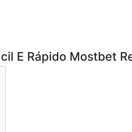
cil E Rápido Mostbet Re