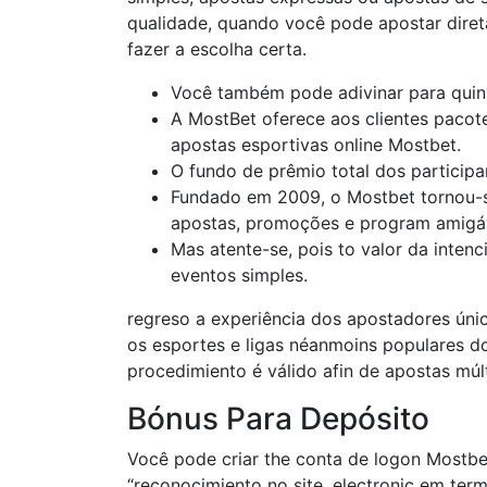
qualidade, quando você pode apostar diret
fazer a escolha certa.
Você também pode adivinar para quinze
A MostBet oferece aos clientes pacot
apostas esportivas online Mostbet.
O fundo de prêmio total dos participa
Fundado em 2009, o Mostbet tornou-se
apostas, promoções e program amigá
Mas atente-se, pois to valor da inte
eventos simples.
regreso a experiência dos apostadores úni
os esportes e ligas néanmoins populares d
procedimiento é válido afin de apostas múl
Bónus Para Depósito
Você pode criar the conta de logon Mostbet
“reconocimiento no site, electronic em te