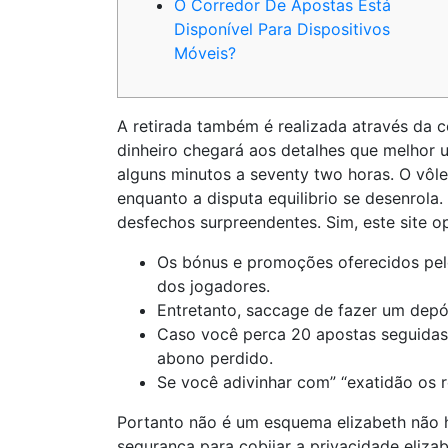
O Corredor De Apostas Está
Disponível Para Dispositivos
Móveis?
A retirada também é realizada através da 
dinheiro chegará aos detalhes que melhor 
alguns minutos a seventy two horas. O vôle
enquanto a disputa equilibrio se desenrola
desfechos surpreendentes. Sim, este site 
Os bónus e promoções oferecidos pelo
dos jogadores.
Entretanto, saccage de fazer um depó
Caso você perca 20 apostas seguidas,
abono perdido.
Se você adivinhar com” “exatidão os 
Portanto não é um esquema elizabeth não 
segurança para cobijar a privacidade eliz