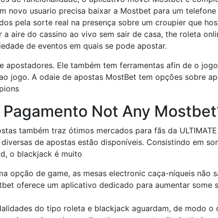
, um novo usuario precisa baixar a Mostbet para um telefone
didos pela sorte real na presença sobre um croupier que h
 aire do cassino ao vivo sem sair de casa, the roleta onl
riedade de eventos em quais se pode apostar.
 apostadores. Ele também tem ferramentas afin de o jogo 
o jogo. A odaie de apostas MostBet tem opções sobre apo
pions
 Pagamento Not Any Mostbet
postas também traz ótimos mercados para fãs da ULTIMA
es diversas de apostas estão disponíveis. Consistindo em s
d, o blackjack é muito
 opção de game, as mesas electronic caça-níqueis não sã
tbet oferece um aplicativo dedicado para aumentar some so
alidades do tipo roleta e blackjack aguardam, de modo o 