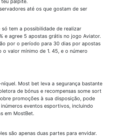
teu palpite.
servadores até os que gostam de ser
só tem a possibilidade de realizar
 e agree 5 apostas grátis no jogo Aviator.
ão por o período para 30 dias por apostas
 o valor mínimo de 1. 45, e o número
níquel. Most bet leva a segurança bastante
a pletora de bónus e recompensas some sort
sobre promoções à sua disposição, pode
 inúmeros eventos esportivos, incluindo
das em MostBet.
les são apenas duas partes para envidar.