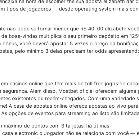
encaixa na hora de escolher the sua aposta elizabeth dar o 
em tipos de jogadores — desde operating system mais con
te não pode se tornar menor que R$ 40, 00 elizabeth você 
de boas-vindas multiplica o seu primeiro depósito em 125%
 bônus, você deverá apostar 5 vezes o preço da bonificaç
ostas, pelo minimo 3 delas precisam ter odds apresentando
m casinos online que têm mais de toll free jogos de caça-
de segurança. Além disso, Mostbet oficial oferecem algum
lientes existentes ou recém-chegados. Com uma variedade 
e! A casa de apostas online oferece apostas ao vivo para
s. As opções de eventos para streaming ao listo são limita
m máximo de pontos com 3 tarjetas, há ótimas
à casa electronic o Jogador não se relaciona com você — e