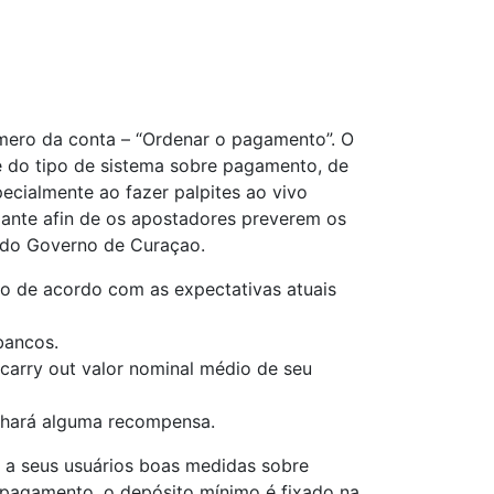
úmero da conta – “Ordenar o pagamento”. O
e do tipo de sistema sobre pagamento, de
ecialmente ao fazer palpites ao vivo
ulante afin de os apostadores preverem os
o do Governo de Curaçao.
ão de acordo com as expectativas atuais
bancos.
carry out valor nominal médio de seu
anhará alguma recompensa.
 a seus usuários boas medidas sobre
e pagamento, o depósito mínimo é fixado na