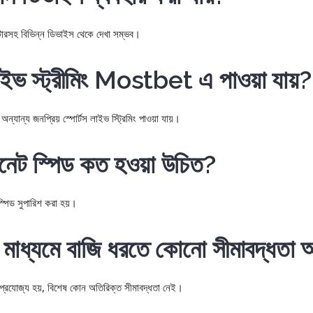
ারসহ বিভিন্ন ডিভাইস থেকে দেখা সম্ভব।
ইভ স্ট্রীমিং Mostbet এ পাওয়া যায়?
যান্য জনপ্রিয় স্পোর্টস লাইভ স্ট্রিমিং পাওয়া যায়।
টারনেট স্পিড কত হওয়া উচিত?
স্পিড সুপারিশ করা হয়।
ধ্যমে বাজি ধরতে কোনো সীমাবদ্ধতা 
য়ম প্রযোজ্য হয়, বিশেষ কোন অতিরিক্ত সীমাবদ্ধতা নেই।