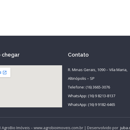
 chegar
Contato
R. Minas Gerais, 1090 – Vila Maria,
Altinópolis – SP
Telefone: (16) 3665-3076
WhatsApp: (16) 9 8213-8137
WhatsApp: (16) 9 9182-6465
 AgroBio Imóveis – www.agrobioimoveis.com.br | Desenvolvido por
juba.