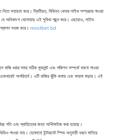
 নিতে সহায়তা করে। দ্বিতীয়ত, বিভিন্ন খেলার লাইভ সম্প্রচার পাওয়া
য় যে অধিকাংশ খেলোয়াড় এই সুবিধা পছন্দ করে। এছাড়াও, লাইভ
যোগ স্থাপন সহজ করে।
mostbet bd
ে বাজি ধরার সময় সঠিক মুভমেন্ট এবং পজিশন সম্পর্কে ধারণা পাওয়া
কেবারেই অপরিহার্য। এটি বাজির ঝুঁকি কমায় এবং ফায়দা বাড়ায়। এই
চ্চ গতি এবং স্থায়িত্বের জন্য অপ্টিমাইজ করা হয়েছে।
ও পাওয়া যায়। যেকোনো ইন্টারনেট স্পিড অনুযায়ী ধরনে মানিয়ে