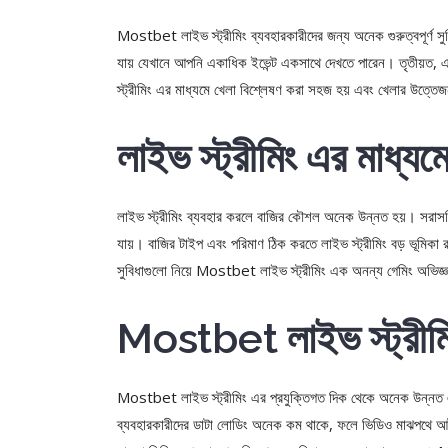
Mostbet লাইভ স্ট্রীমিং ব্যবহারকারীদের জন্য অনেক গুরুত্বপূর্ণ সুব
যায় যেখানে আপনি একাধিক ইভেন্ট একসাথে দেখতে পারেন। তৃতীয়ত, এটি
স্ট্রীমিং এর মাধ্যমে খেলা বিশ্লেষণ করা সহজ হয় এবং খেলার উত্তেজ
লাইভ স্ট্রীমিং এর মাধ্
লাইভ স্ট্রীমিং ব্যবহার করলে বাজির কৌশল অনেক উন্নত হয়। সরাসরি খে
যায়। বাজির টাইপ এবং পরিমাণ ঠিক করতে লাইভ স্ট্রীমিং বড় ভূমিকা 
সুবিধাগুলো নিয়ে Mostbet লাইভ স্ট্রীমিং এক অনন্য গেমিং অভিজ্
Mostbet লাইভ স্ট্রীমি
Mostbet লাইভ স্ট্রীমিং এর প্রযুক্তিগত দিক থেকে অনেক উন্নত এবং চ
ব্যবহারকারীদের ডাটা লোডিং অনেক কম থাকে, ফলে ভিডিও মাঝপথে আটকে