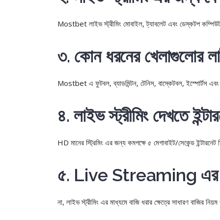
Mostbet লাইভ স্ট্রীমিং মোবাইল, ট্যাবলেট এবং ডেস্কটপ কম্পিউট
৩. কোন ধরনের খেলাগুলোর লা
Mostbet এ ফুটবল, ব্যাডমিন্টন, টেনিস, বাস্কেটবল, ইস্পোর্টস এবং অন্
৪. লাইভ স্ট্রীমিং দেখতে ইন্
HD মানের স্ট্রিমিং এর জন্য কমপক্ষে ৫ মেগাবাইট/সেকেন্ড ইন্টারনেট 
৫. Live Streaming এর মা
না, লাইভ স্ট্রীমিং এর মাধ্যমে বাজি ধরার ক্ষেত্রে সাধারণ বাজির নি