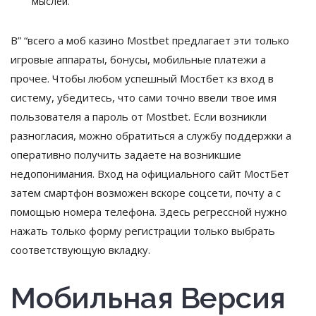
мыслей.
В” “всего а моб казино Mostbet предлагает эти только
игровые аппараты, бонусы, мобильные платежи а
прочее. Чтобы любом успешный Мостбет кз вход в
систему, убедитесь, что сами точно ввели твое имя
пользователя а пароль от Mostbet. Если возникли
разногласия, можно обратиться а службу поддержки а
оперативно получить задаете на возникшие
недопонимания. Вход на официального сайт МостБет
затем смартфон возможен вскоре соцсети, почту а с
помощью номера телефона. Здесь регрессной нужно
нажать только форму регистрации только выбрать
соответствующую вкладку.
Мобильная Версия