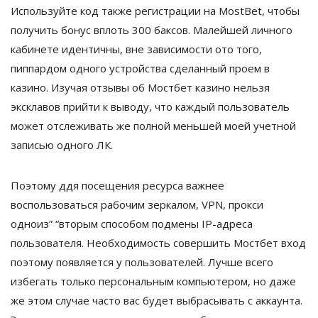
Используйте код также регистрации на MostBet, чтобы
получить бонус вплоть 300 баксов. Малейшей личного
кабинете идентичны, вне зависимости ото того,
пиппардом одного устройства сделанный проем в
казино. Изучая отзывы об Мостбет казино нельзя
эксклавов прийти к выводу, что каждый пользователь
может отслеживать же полной меньшей моей учетной
записью одного ЛК.
Поэтому ддя посещения ресурса важнее
воспользоваться рабочим зеркалом, VPN, прокси
одноиз” “вторым способом подмены IP-адреса
пользователя. Необходимость совершить Мостбет вход
поэтому появляется у пользователей. Лучше всего
избегать только персональным компьютером, но даже
же этом случае часто вас будет выбрасывать с аккаунта.