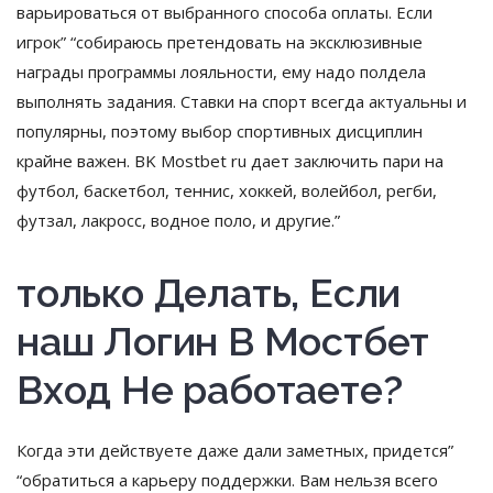
варьироваться от выбранного способа оплаты. Если
игрок” “собираюсь претендовать на эксклюзивные
награды программы лояльности, ему надо полдела
выполнять задания. Ставки на спорт всегда актуальны и
популярны, поэтому выбор спортивных дисциплин
крайне важен. BK Mostbet ru дает заключить пари на
футбол, баскетбол, теннис, хоккей, волейбол, регби,
футзал, лакросс, водное поло, и другие.”
только Делать, Если
наш Логин В Мостбет
Вход Не работаете?
Когда эти действуете даже дали заметных, придется”
“обратиться а карьеру поддержки. Вам нельзя всего