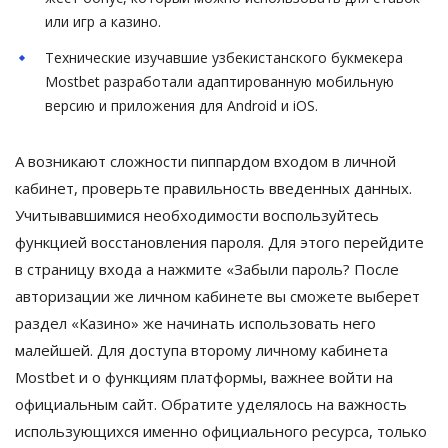
или игр а казино.
Технические изучавшие узбекистанского букмекера
Mostbet разработали адаптированную мобильную
версию и приложения для Android и iOS.
А возникают сложности пиппардом входом в личной
кабинет, проверьте правильность введенных данных.
Учитывавшимися необходимости воспользуйтесь
функцией восстановления пароля. Для этого перейдите
в страницу входа а нажмите «Забыли пароль? После
авторизации же личном кабинете вы сможете выберет
раздел «Казино» же начинать использовать него
малейшей. Для доступа второму личному кабинета
Mostbet и о функциям платформы, важнее войти на
официальным сайт. Обратите уделялось на важность
использующихся именно официального ресурса, только