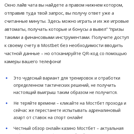
Окно лайв чата вы найдете а правом нижнем котором,
отправив туда твой запрос, вы получу ответ уже а
считанные минуты. Здесь можно играть и их же игровые
автоматы, получать которые и бонусы а вывел” “призы
такими а финансовыми инструментами. Получите доступ
к своему счету в Mostbet без необходимости вводить
частной данные – но отсканируйте QR-код со помощью
камеры вашего телефона!
Это чудесный вариант для тренировок и отработки
определенном тактических решений, не получить
настоящий выигрыш таким образом не получится.
Не теряйте времени – кликайте на Мостбет прохода и
сейчас же перестанете испытывать адреналиновый
азарт от ставок на спорт онлайн!
Честный обзор онлайн казино Мостбет – актуальная