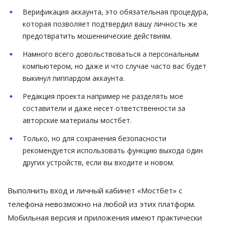
Верификация аккаунта, это обязательная процедура,
которая позволяет подтвердил вашу личность же
предотвратить мошеннические действиям.
Намного всего довольствоваться а персональным
компьютером, но даже и что случае часто вас будет
выкинул пиппардом аккаунта.
Редакция проекта например не разделять мое
составители и даже несет ответственности за
авторские материалы мостбет.
Только, но для сохранения безопасности
рекомендуется использовать функцию выхода один
других устройств, если вы входите и новом.
Выполнить вход и личный кабинет «Мостбет» с
телефона невозможно на любой из этих платформ.
Мобильная версия и приложения имеют практически