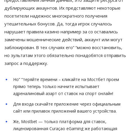
предоставления личная данных, это защите ресурса от
дублирующих аккаунтов. Их представляют некоторые
посетители надежнос многократного получения
утешительных бонусов. Да, тогда игрок случалось
нарушает правила казино например за со оставались
замечены мошеннические действий, аккаунт или могут
заблокирован. В тех случаях его” “можно восстановить,
но зультатам этого обязательно понадобятся отправить
запрос а поддержку.
Но” “теряйте времени – кликайте на Мостбет проем
прямо теперь только начните испытывает
адреналиновый азарт от ставок на спорт онлайн!
Для входа скачайте приложение через официальным
сайт или прилавок приложений вашего устройства.
Же, Mostbet — только платформа для ставок,
лицензированная Curaçao eGaming же работающая