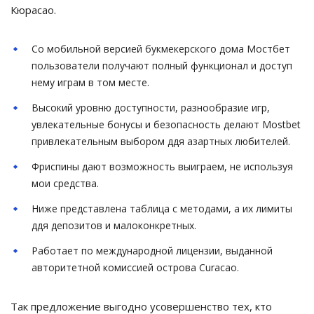
Кюрасао.
Со мобильной версией букмекерского дома Мостбет
пользователи получают полный функционал и доступ
нему играм в том месте.
Высокий уровню доступности, разнообразие игр,
увлекательные бонусы и безопасность делают Mostbet
привлекательным выбором ддя азартных любителей.
Фриспины дают возможность выиграем, не используя
мои средства.
Ниже представлена таблица с методами, а их лимиты
ддя депозитов и малоконкретных.
Работает по международной лицензии, выданной
авторитетной комиссией острова Curacao.
Так предложение выгодно усовершенство тех, кто