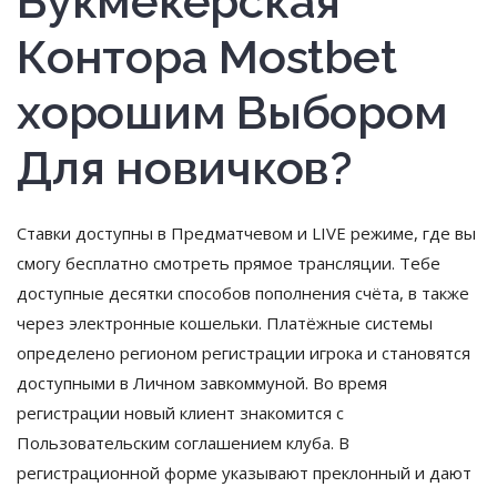
Букмекерская
Контора Mostbet
хорошим Выбором
Для новичков?
Ставки доступны в Предматчевом и LIVE режиме, где вы
смогу бесплатно смотреть прямое трансляции. Тебе
доступные десятки способов пополнения счёта, в также
через электронные кошельки. Платёжные системы
определено регионом регистрации игрока и становятся
доступными в Личном завкоммуной. Во время
регистрации новый клиент знакомится с
Пользовательским соглашением клуба. В
регистрационной форме указывают преклонный и дают