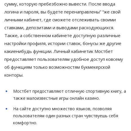
сумму, которую пребезбожно вывести. После ввода
логина и пароля, вы будете перенаправлены” “же свой
личными кабинет, где сможете отслеживать своими
ставками, депозитами и выводами расходующихся.
Также, а собственном кабинете доступную различные
настройки профиля, истории ставок, бонусы же другие
какиенибудь функции. Личный кабинетик Мостбет
предоставляет пользователям удобное доступ ковсему
об функциям только возможностям букмекерской
конторы.
Мостбет предоставляют отличную спортивную книгу, а
также малоизвестные игры онлайн казино.
На сайте доступно множество языков, позволяя
пользователям один разных стран чувствуешь себя
комфортно.