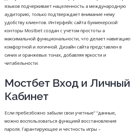
языков подчеркивает нацеленность а международную
аудиторию, только подтверждает внимание нему
удобству клиентов. Интерфейс сайта букмекерской
конторы Mostbet создан с учётом простоты а
максимальной функциональности, что делает навигацию
комфортной и логичной. Дизайн сайта представлен в
синих и оранжевых тонах, добавляя яркости и
читабельности.
Мостбет Вход и Личный
Кабинет
Если пребезбожно забыли свои учетные” “данные,
можно воспользоваться функцией восстановления
пароля. Гарантирующее и честность игры –