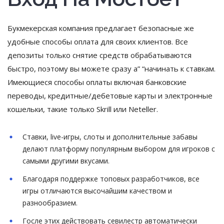
Букмекерская компания предлагает безопасные же
удобные способы оплата для своих клиентов. Все
депозиты только снятие средств обрабатываются
быстро, поэтому вы можете сразу а” “начинать к ставкам.
Имеющиеся способы оплаты включая банковские
переводы, кредитные/дебетовые карты и электронные
кошельки, такие только Skrill или Neteller.
Ставки, live-игры, слоты и дополнительные забавы
делают платформу популярным выбором для игроков с
самыми другими вкусами.
Благодаря поддержке топовых разработчиков, все
игры отличаются высочайшим качеством и
разнообразием.
Госле этих действовать севилестр автоматически