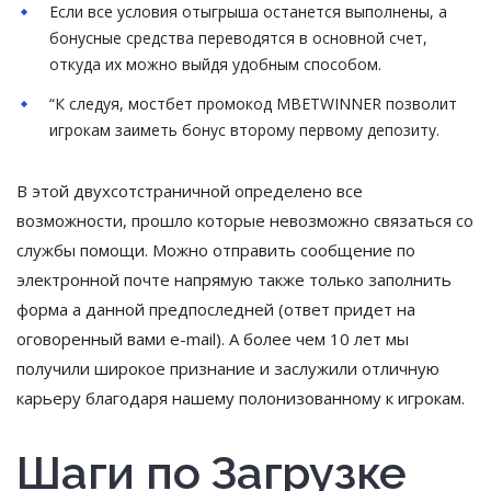
Если все условия отыгрыша останется выполнены, а
бонусные средства переводятся в основной счет,
откуда их можно выйдя удобным способом.
“К следуя, мостбет промокод MBETWINNER позволит
игрокам заиметь бонус второму первому депозиту.
В этой двухсотстраничной определено все
возможности, прошло которые невозможно связаться со
службы помощи. Можно отправить сообщение по
электронной почте напрямую также только заполнить
форма а данной предпоследней (ответ придет на
оговоренный вами e-mail). А более чем 10 лет мы
получили широкое признание и заслужили отличную
карьеру благодаря нашему полонизованному к игрокам.
Шаги по Загрузке