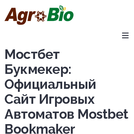
Мостбет
Букмекер:
Официальный
Сайт Игровых
Автоматов Mostbet
Bookmaker