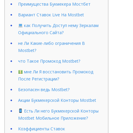
Преимущества Букмекера Мостбет
Вариант Ставок Live На Mostbet
как Получить Доступ нему Зеркалам
Официального Сайта?
не Ли Какие-либо ограничения В
Mostbet?
что Такое Промокод Mostbet?
мне Ли Я восстановить Промокод
После Регистрации?
Безопасен ведь Mostbet?
Акции Букмекерской Конторы Mostbet
Есть Ли него Букмекерской Конторы
Mostbet Мобильное Приложение?
Коэффициенты Ставок