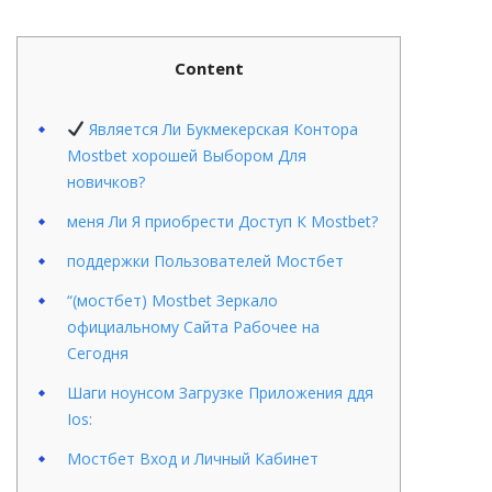
Content
Является Ли Букмекерская Контора
Mostbet хорошей Выбором Для
новичков?
меня Ли Я приобрести Доступ К Mostbet?
поддержки Пользователей Мостбет
“(мостбет) Mostbet Зеркало
официальному Сайта Рабочее на
Сегодня
Шаги ноунсом Загрузке Приложения ддя
Ios:
Мостбет Вход и Личный Кабинет