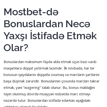
Mostbet-də
Bonuslardan Necə
Yaxşı İstifadə Etmək
Olar?
Bonuslardan maksimum fayda əldə etmək üçün bəzi vacib
məqamlara diqqət yetirmək lazımdır. İlk növbədə, hər bir
bonusun qaydalarını diqqətlə oxumaq və mərclərin şərtlərini
başa düşmək zəruridir. Bonuslarının çoxunda mərcləri təkrar
etmək, yəni “wagering” tələb olunur. Bu, bonus məbləğini
təyin olunmuş dövrdə müəyyən nisbətdə mərc etməyi
nəzərdə tutur. Bonuslardan istifadə edərkən aşağıdakı
addımları izləmək faydalıdır: