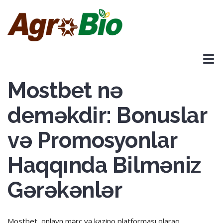
Mostbet nə
deməkdir: Bonuslar
və Promosyonlar
Haqqında Bilməniz
Gərəkənlər
Mostbet, onlayn mərc və kazino platforması olaraq