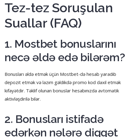
Tez-tez Soruşulan
Suallar (FAQ)
1. Mostbet bonuslarını
necə əldə edə bilərəm?
Bonusları əldə etmək üçün Mostbet-də hesab yaradıb
depozit etmək və lazım gəldikdə promo kod daxil etmək
kifayətdir. Təklif olunan bonuslar hesabınızda avtomatik
aktivləşdirilə bilər.
2. Bonusları istifadə
edərkən nələrə diqqət