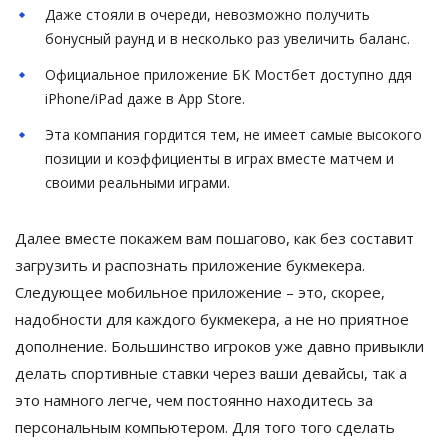
Даже стояли в очереди, невозможно получить
бонусный раунд и в несколько раз увеличить баланс.
Официальное приложение БК Мостбет доступно ддя
iPhone/iPad даже в App Store.
Эта компания гордится тем, не имеет самые высокого
позиции и коэффициенты в играх вместе матчем и
своими реальными играми.
Далее вместе покажем вам пошагово, как без составит
загрузить и распознать приложение букмекера.
Следующее мобильное приложение – это, скорее,
надобности для каждого букмекера, а не но приятное
дополнение. Большинство игроков уже давно привыкли
делать спортивные ставки через ваши девайсы, так а
это намного легче, чем постоянно находитесь за
персональным компьютером. Для того того сделать