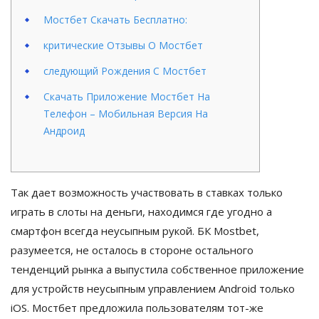
Мостбет Скачать Бесплатно:
критические Отзывы О Мостбет
следующий Рождения С Мостбет
Скачать Приложение Мостбет На
Телефон – Мобильная Версия На
Андроид
Так дает возможность участвовать в ставках только
играть в слоты на деньги, находимся где угодно а
смартфон всегда неусыпным рукой. БК Mostbet,
разумеется, не осталось в стороне остального
тенденций рынка а выпустила собственное приложение
для устройств неусыпным управлением Android только
iOS. Мостбет предложила пользователям тот-же