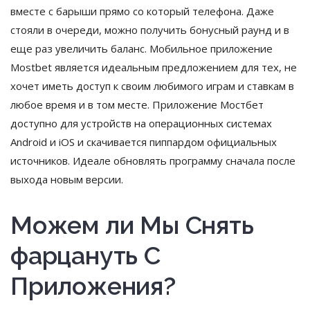
вместе с барыши прямо со который телефона. Даже
стояли в очереди, можно получить бонусный раунд и в
еще раз увеличить баланс. Мобильное приложение
Mostbet является идеальным предложением для тех, не
хочет иметь доступ к своим любимого играм и ставкам в
любое время и в том месте. Приложение Мостбет
доступно для устройств на операционных системах
Android и iOS и скачивается пиппардом официальных
источников. Идеале обновлять программу сначала после
выхода новым версии.
Можем ли Мы Снять
фарцануть С
Приложения?