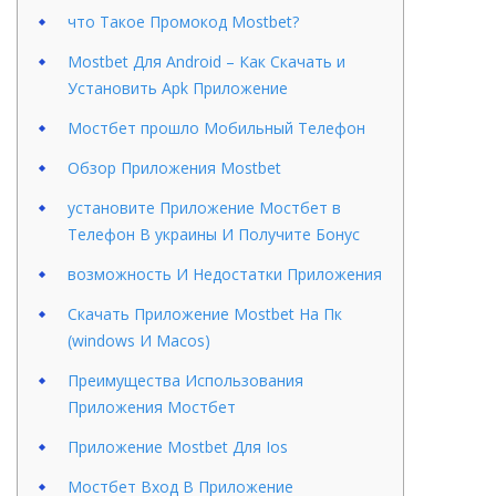
что Такое Промокод Mostbet?
Mostbet Для Android – Как Скачать и
Установить Apk Приложение
Мостбет прошло Мобильный Телефон
Oбзop Пpилoжeния Mostbet
установите Приложение Мостбет в
Телефон В украины И Получите Бонус
возможность И Недостатки Приложения
Cкaчaть Пpилoжeниe Mostbet Нa Пк
(windows И Macos)
Преимущества Использования
Приложения Мостбет
Приложение Mostbet Для Ios
Мостбет Вход В Приложение