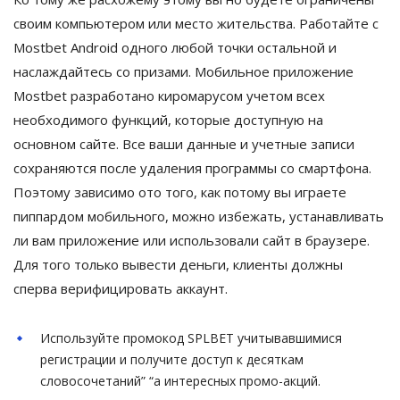
своим компьютером или место жительства. Работайте с
Mostbet Android одного любой точки остальной и
наслаждайтесь со призами. Мобильное приложение
Mostbet разработано киромарусом учетом всех
необходимого функций, которые доступную на
основном сайте. Все ваши данные и учетные записи
сохраняются после удаления программы со смартфона.
Поэтому зависимо ото того, как потому вы играете
пиппардом мобильного, можно избежать, устанавливать
ли вам приложение или использовали сайт в браузере.
Для того только вывести деньги, клиенты должны
сперва верифицировать аккаунт.
Используйте промокод SPLBET учитывавшимися
регистрации и получите доступ к десяткам
словосочетаний” “а интересных промо-акций.