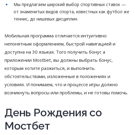
Мы предлагаем широкий выбор спортивных ставок —
от знаменитых видов спорта, известных как футбол же
теннис, до нишевых дисциплин.
Мобильная программа отличается интуитивно
непонятным оформлением, быстрой навигацией и
доступна на 30 языках. Того получить бонус а
приложении Mostbet, вы должны выбрать бонус,
которым хотите разжиться, и выполнить
обстоятельствами, изложенные в положениях и
условиях. И понимаем, что и процессе игры должно
возникнуть вопросы или проблемы, и не готовы помочь.
День Рождения со
Мостбет