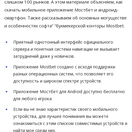
слишком 100 рынков. А этом материале объясняем, как
скачать мобильное приложение Мостбет и андроид-
смартфон. Также рассказываем об основных могуществе
и особенностях софта” “букмекерской конторы Mostbet.
Приятный однотонный интерфейс официального
сервера и понятная система навигации не вызывает
затруднений даже у новичков.
Приложение Mostbet создано с исходя поддержки
разных операционных систем, что позволяет его
доступность и широком спектре устройств.
Приложение Мостбет для Android доступно бесплатно
для любого игрока.
Если вы не знаю характеристик своего мобильного
устройства, для лучшее понимания вы можете
ознакомиться с этим списком совместимых устройств и
найти мое среди них.