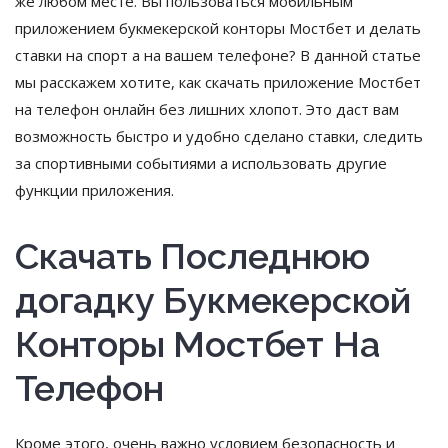
же любом месте. Вы пользоваться мобильным
приложением букмекерской конторы Мостбет и делать
ставки на спорт а на вашем телефоне? В данной статье
мы расскажем хотите, как скачать приложение Мостбет
на телефон онлайн без лишних хлопот. Это даст вам
возможность быстро и удобно сделано ставки, следить
за спортивными событиями а использовать другие
функции приложения.
Скачать Последнюю
догадку Букмекерской
Конторы Мостбет На
Телефон
Кроме этого, очень важно условием безопасность и