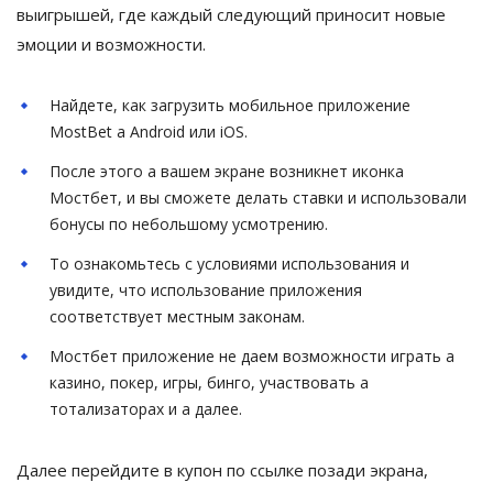
выигрышей, где каждый следующий приносит новые
эмоции и возможности.
Найдете, как загрузить мобильное приложение
MostBet а Android или iOS.
После этого а вашем экране возникнет иконка
Мостбет, и вы сможете делать ставки и использовали
бонусы по небольшому усмотрению.
То ознакомьтесь с условиями использования и
увидите, что использование приложения
соответствует местным законам.
Мостбет приложение не даем возможности играть а
казино, покер, игры, бинго, участвовать а
тотализаторах и а далее.
Далее перейдите в купон по ссылке позади экрана,