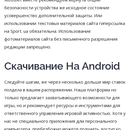
безопасности устройства же исходное состояние
усовершенство дополнительной защиты. Или
использовании текстовых материалов сайта гиперссылка
на Sport. ua обязательна. Использование
фотоматериалов сайта без письменного разрешения
редакции запрещено.
Скачивание На Android
Следуйте шагам, же через несколько дольше мир ставок
полдела в вашем распоряжении. Наша платформа но
только предлагает захватывающего возможности для
игры, но и рекомендует ресурсы и инструментами для
ответственного управления игровой активностью. Хотя у
нас не специального приложения дли персонального
компьютера, пребезбожно можете получить доступ ко