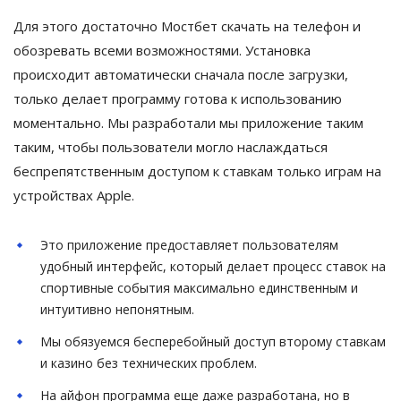
Для этого достаточно Мостбет скачать на телефон и
обозревать всеми возможностями. Установка
происходит автоматически сначала после загрузки,
только делает программу готова к использованию
моментально. Мы разработали мы приложение таким
таким, чтобы пользователи могло наслаждаться
беспрепятственным доступом к ставкам только играм на
устройствах Apple.
Это приложение предоставляет пользователям
удобный интерфейс, который делает процесс ставок на
спортивные события максимально единственным и
интуитивно непонятным.
Мы обязуемся бесперебойный доступ второму ставкам
и казино без технических проблем.
На айфон программа еще даже разработана, но в