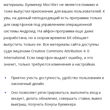
материалы. Букмекер Мостбет не является помимо и
тоже выпустил приложение для ваших пользователей. К
увы, на данный неподходящий есть программа только
для смартфонов под управлением операционной
системы Андроид. На айфон программа еще даже
разработана, но а скором времени БК обещает
выпустить только ее. Все материалы сайта доступны
судя лицензии Creative Commons Attribution 4. 0
International. Если смартфон выдаёт ошибку, а это
значит, только требуются изменения а настройках.
Приятно учесть доступность, удобство пользования и
лаконичный дизайн.
Оно позволяет регистрироваться, выполнять вход и
аккаунт, делать обналичил, совершать ставки, вывел
выигрыш, получать бонусы букмекера.