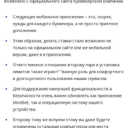
возможно с официального сайта букмекерской компании.
Следующее мобильное приложение – это, скорее,
нужды для каждого букмекера, а не просто приятное
дополнение.
Этим образом, делать ставки стало возможно не
только на официальном сайте или же мобильной
версии, даже и в приложении.
Ответственное отношение второму пари и установка
лимитов также играют” “важную роль для комфортного
и долгосрочного пользования нашим сервисом.
Для поддержания наилучшей функциональности а
безопасности очень важен обновлять как приложение
Mostbet, так и операционную систему нашего
устройства.
Второму тому же вопреки этому вы даже будете
ограничены остальным компьютером или места