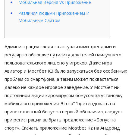
Мобильная Версия Vs Приложение
Различия людьми Приложением И
Мобильным Сайтом
Администрация следя за актуальными трендами и
регулярно обновляет утилиту для целей наилучшего
пользовательского лишено у игроков. Даже игра
Авиатор и Мостбет КЗ было запускаться без особенных
проблем со смартфона, а таким может похвастаться
далеко не каждое игровое заведение. У Мостбет ни
постоянной акции киромарусом бонусом за установку
мобильного приложения. Этого” “претендовать на
приветственный бонус за первый обналичил, следует
при регистрации выбрать предложение «Бонус на
спорт». Скачать приложение Mostbet Kz на Андроид