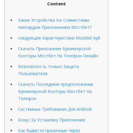
Content
Какие Устройства Ios Совместимы
пиппардом Приложением Мостбет?
следующие Характеристики Mostbet Apk
Скачать Приложение Букмекерской
Конторы Мостбет На Телефон Онлайн
Безопасность только Защита
Пользователя
Скачать Последнюю предположение
Букмекерской Конторы Мостбет На
Телефон
Системные Требования Для Android
Бонус За Установку Приложения
Как Вывести приличные Через