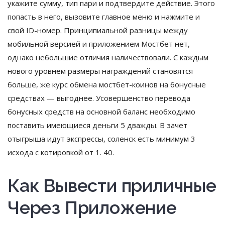
укажите сумму, тип пари и подтвердите действие. Этого
попасть в него, вызовите главное меню и нажмите и
свой ID-номер. Принципиальной разницы между
мобильной версией и приложением Мостбет нет,
однако небольшие отличия наличествовали. С каждым
нового уровнем размеры награждений становятся
больше, же курс обмена мостбет-коинов на бонусные
средствах — выгоднее. Усовершенство перевода
бонусных средств на основной баланс необходимо
поставить имеющиеся деньги 5 дважды. В зачет
отыгрыша идут экспрессы, соленск есть минимум 3
исхода с котировкой от 1. 40.
Как Вывести приличные
Через Приложение