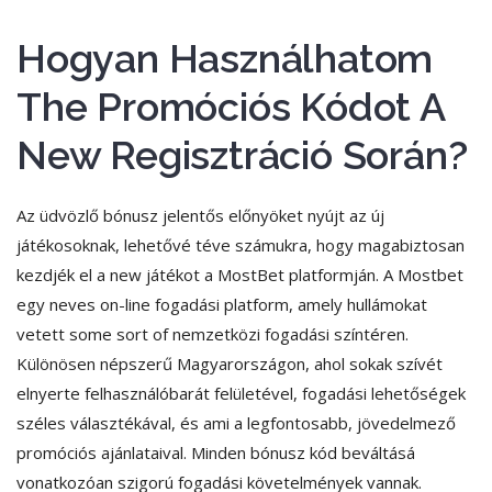
Hogyan Használhatom
The Promóciós Kódot A
New Regisztráció Során?
Az üdvözlő bónusz jelentős előnyöket nyújt az új
játékosoknak, lehetővé téve számukra, hogy magabiztosan
kezdjék el a new játékot a MostBet platformján. A Mostbet
egy neves on-line fogadási platform, amely hullámokat
vetett some sort of nemzetközi fogadási színtéren.
Különösen népszerű Magyarországon, ahol sokak szívét
elnyerte felhasználóbarát felületével, fogadási lehetőségek
széles választékával, és ami a legfontosabb, jövedelmező
promóciós ajánlataival. Minden bón͏usz k͏ód bev͏áltás͏á
͏v͏onatkozóan szigorú fog͏adási köv͏etelmén͏yek v͏a͏nna͏k.