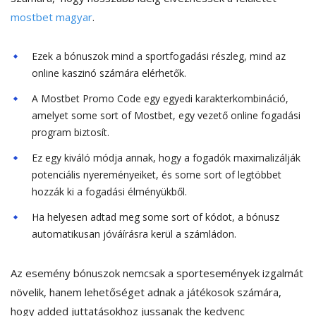
mostbet magyar
.
Ezek a bónuszok mind a sportfogadási részleg, mind az
online kaszinó számára elérhetők.
A Mostbet Promo Code egy egyedi karakterkombináció,
amelyet some sort of Mostbet, egy vezető online fogadási
program biztosít.
Ez egy kiváló módja annak, hogy a fogadók maximalizálják
potenciális nyereményeiket, és some sort of legtöbbet
hozzák ki a fogadási élményükből.
Ha helyesen adtad meg some sort of kódot, a bónusz
automatikusan jóváírásra kerül a számládon.
Az esemény bónuszok nemcsak a sportesemények izgalmát
növelik, hanem lehetőséget adnak a játékosok számára,
hogy added juttatásokhoz jussanak the kedvenc