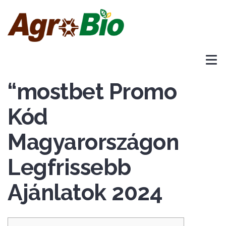
“mostbet Promo
Kód
Magyarországon
Legfrissebb
Ajánlatok 2024