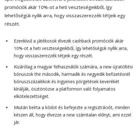
promóciók akár 10%-ot a heti veszteségeikből, így
lehetőségük nyílik arra, hogy visszaszerezzék tétjeik egy
részét.
Ezenkívül a játékosok élvezik cashback promóciók akár
10%-ot a heti veszteségeikből, így lehetőségük nyílik arra,
hogy visszaszerezzék tétjeik egy részét.
Kizárólag a magyar felhasználók számára, a new újratöltési
bónuszok the második, harmadik és negyedik befizetésnél
bónuszszázalékok és ingyenes pörgetések keverékét
kínálják, ösztönözve a platformon való folyamatos
elkötelezettséget.
Miután beírta a kódot és befejezte a regisztrációt, minden
készen áll, hogy élvezze a new számtalan előnyt, ami ezzel
jár.