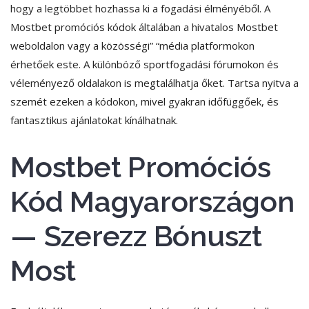
hogy a legtöbbet hozhassa ki a fogadási élményéből. A
Mostbet promóciós kódok általában a hivatalos Mostbet
weboldalon vagy a közösségi” “média platformokon
érhetőek este. A különböző sportfogadási fórumokon és
véleményező oldalakon is megtalálhatja őket. Tartsa nyitva a
szemét ezeken a kódokon, mivel gyakran időfüggőek, és
fantasztikus ajánlatokat kínálhatnak.
Mostbet Promóciós
Kód Magyarországon
— Szerezz Bónuszt
Most