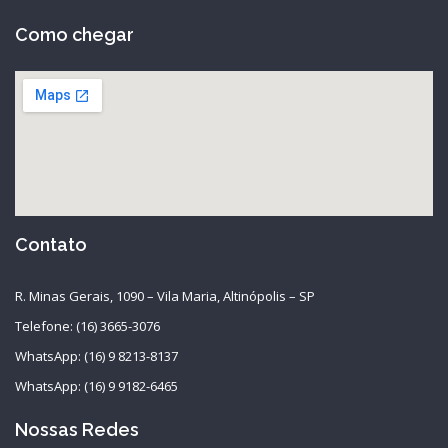
Como chegar
Contato
R. Minas Gerais, 1090 – Vila Maria, Altinópolis – SP
Telefone: (16) 3665-3076
WhatsApp: (16) 9 8213-8137
WhatsApp: (16) 9 9182-6465
Nossas Redes