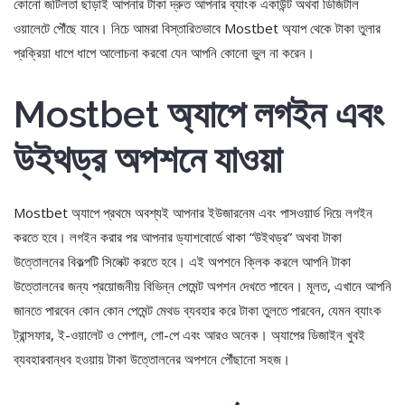
কোনো জটিলতা ছাড়াই আপনার টাকা দ্রুত আপনার ব্যাংক একাউন্ট অথবা ডিজিটাল
ওয়ালেটে পৌঁছে যাবে। নিচে আমরা বিস্তারিতভাবে Mostbet অ্যাপ থেকে টাকা তুলার
প্রক্রিয়া ধাপে ধাপে আলোচনা করবো যেন আপনি কোনো ভুল না করেন।
Mostbet অ্যাপে লগইন এবং
উইথড্র অপশনে যাওয়া
Mostbet অ্যাপে প্রথমে অবশ্যই আপনার ইউজারনেম এবং পাসওয়ার্ড দিয়ে লগইন
করতে হবে। লগইন করার পর আপনার ড্যাশবোর্ডে থাকা “উইথড্র” অথবা টাকা
উত্তোলনের বিকল্পটি সিলেক্ট করতে হবে। এই অপশনে ক্লিক করলে আপনি টাকা
উত্তোলনের জন্য প্রয়োজনীয় বিভিন্ন পেমেন্ট অপশন দেখতে পাবেন। মূলত, এখানে আপনি
জানতে পারবেন কোন কোন পেমেন্ট মেথড ব্যবহার করে টাকা তুলতে পারবেন, যেমন ব্যাংক
ট্রান্সফার, ই-ওয়ালেট ও পেপাল, গো-পে এবং আরও অনেক। অ্যাপের ডিজাইন খুবই
ব্যবহারবান্ধব হওয়ায় টাকা উত্তোলনের অপশনে পৌঁছানো সহজ।