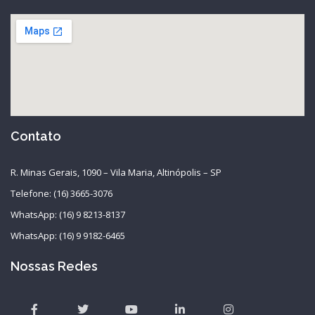
Contato
R. Minas Gerais, 1090 – Vila Maria, Altinópolis – SP
Telefone: (16) 3665-3076
WhatsApp: (16) 9 8213-8137
WhatsApp: (16) 9 9182-6465
Nossas Redes