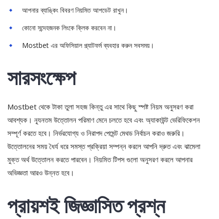
আপনার ব্যাঙ্কিং বিবরণ নিয়মিত আপডেট রাখুন।
কোনো সন্দেহজনক লিংকে ক্লিক করবেন না।
Mostbet এর অফিসিয়াল প্ল্যাটফর্ম ব্যবহার করুন সবসময়।
সারসংক্ষেপ
Mostbet থেকে টাকা তুলা সহজ কিন্তু এর সাথে কিছু স্পষ্ট নিয়ম অনুসরণ করা
আবশ্যক। ন্যূনতম উত্তোলন পরিমাণ মেনে চলতে হবে এবং অ্যাকাউন্ট ভেরিফিকেশন
সম্পূর্ণ করতে হবে। নির্ভরযোগ্য ও নিরাপদ পেমেন্ট মেথড নির্বাচন করাও জরুরি।
উত্তোলনের সময় ধৈর্য ধরে সমস্ত প্রক্রিয়া সম্পন্ন করলে আপনি দ্রুত এবং ঝামেলা
মুক্ত অর্থ উত্তোলন করতে পারবেন। নিয়মিত টিপস গুলো অনুসরণ করলে আপনার
অভিজ্ঞতা আরও উন্নত হবে।
প্রায়শই জিজ্ঞাসিত প্রশ্ন