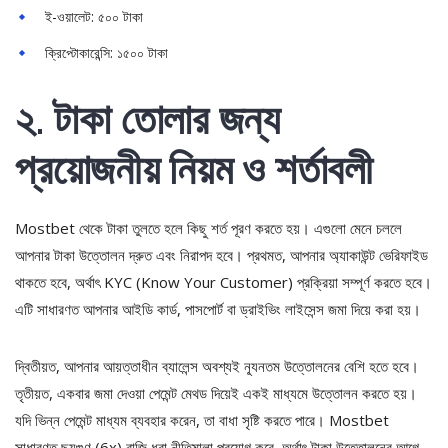
ই-ওয়ালেট: ৫০০ টাকা
ক্রিপ্টোকারেন্সি: ১৫০০ টাকা
২. টাকা তোলার জন্য
প্রয়োজনীয় নিয়ম ও শর্তাবলী
Mostbet থেকে টাকা তুলতে হলে কিছু শর্ত পূরণ করতে হয়। এগুলো মেনে চললে
আপনার টাকা উত্তোলন দ্রুত এবং নিরাপদ হবে। প্রথমত, আপনার অ্যাকাউন্ট ভেরিফাইড
থাকতে হবে, অর্থাৎ KYC (Know Your Customer) প্রক্রিয়া সম্পূর্ণ করতে হবে।
এটি সাধারণত আপনার আইডি কার্ড, পাসপোর্ট বা ড্রাইভিং লাইসেন্স জমা দিয়ে করা হয়।
দ্বিতীয়ত, আপনার আয়ত্তাধীন ব্যালেন্স অবশ্যই ন্যূনতম উত্তোলনের বেশি হতে হবে।
তৃতীয়ত, একবার জমা দেওয়া পেমেন্ট মেথড দিয়েই একই মাধ্যমে উত্তোলন করতে হয়।
যদি ভিন্ন পেমেন্ট মাধ্যম ব্যবহার করেন, তা বাধা সৃষ্টি করতে পারে। Mostbet
সাধারণত ছয়গুণ (6x) বাজি ধরা নীতিমালা প্রয়োগ করে, অর্থাৎ টাকা উত্তোলনের আগে