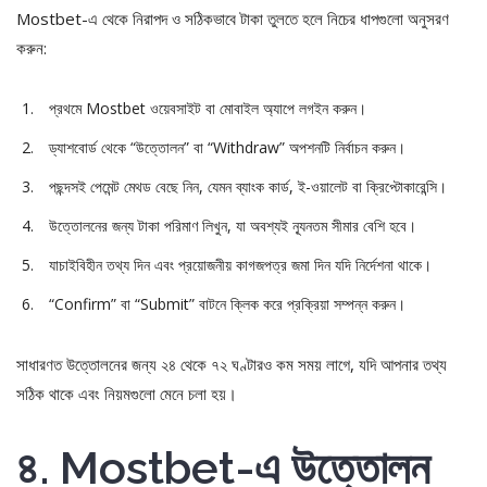
Mostbet-এ থেকে নিরাপদ ও সঠিকভাবে টাকা তুলতে হলে নিচের ধাপগুলো অনুসরণ
করুন:
প্রথমে Mostbet ওয়েবসাইট বা মোবাইল অ্যাপে লগইন করুন।
ড্যাশবোর্ড থেকে “উত্তোলন” বা “Withdraw” অপশনটি নির্বাচন করুন।
পছন্দসই পেমেন্ট মেথড বেছে নিন, যেমন ব্যাংক কার্ড, ই-ওয়ালেট বা ক্রিপ্টোকারেন্সি।
উত্তোলনের জন্য টাকা পরিমাণ লিখুন, যা অবশ্যই ন্যূনতম সীমার বেশি হবে।
যাচাইবিহীন তথ্য দিন এবং প্রয়োজনীয় কাগজপত্র জমা দিন যদি নির্দেশনা থাকে।
“Confirm” বা “Submit” বাটনে ক্লিক করে প্রক্রিয়া সম্পন্ন করুন।
সাধারণত উত্তোলনের জন্য ২৪ থেকে ৭২ ঘণ্টারও কম সময় লাগে, যদি আপনার তথ্য
সঠিক থাকে এবং নিয়মগুলো মেনে চলা হয়।
৪. Mostbet-এ উত্তোলন