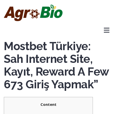
Mostbet Türkiye:
Sah Internet Site,
Kayıt, Reward A Few
673 Giriş Yapmak”
Content