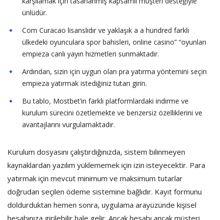
karşılamak için tasarlanmış kapsamlı müşteri desteğiyle
ünlüdür.
Com Curacao lisanslıdır ve yaklaşık a a hundred farklı
ülkedeki oyunculara spor bahisleri, online casino” “oyunları
empieza canlı yayın hizmetleri sunmaktadır.
Ardından, sizin için uygun olan pra yatırma yöntemini seçin
empieza yatırmak istediğiniz tutarı girin.
Bu tablo, Mostbet’in farklı platformlardaki indirme ve
kurulum sürecini özetlemekte ve benzersiz özelliklerini ve
avantajlarını vurgulamaktadır.
Kurulum dosyasını çalıştırdığınızda, sistem bilinmeyen
kaynaklardan yazılım yüklememek için izin isteyecektir. Para
yatırmak için mevcut minimum ve maksimum tutarlar
doğrudan seçilen ödeme sistemine bağlıdır. Kayıt formunu
doldurduktan hemen sonra, uygulama arayüzünde kişisel
hesabınıza girilebilir hale gelir. Ancak hesabı ancak müşteri