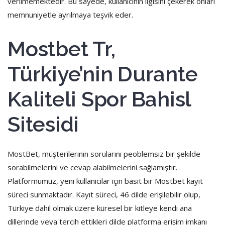
verilmemektedir. Bu sayede, kullanıcının ilgisini çekerek onları
memnuniyetle ayrılmaya teşvik eder.
Mostbet Tr,
Türkiye’nin Durante
Kaliteli Spor Bahisl
Sitesidi
MostBet, müşterilerinin sorularını peoblemsiz bir şekilde
sorabilmelerini ve cevap alabilmelerini sağlamıştır.
Platformumuz, yeni kullanıcılar için basit bir Mostbet kayıt
süreci sunmaktadır. Kayıt süreci, 46 dilde erişilebilir olup,
Türkiye dahil olmak üzere küresel bir kitleye kendi ana
dillerinde veya tercih ettikleri dilde platforma erişim imkanı