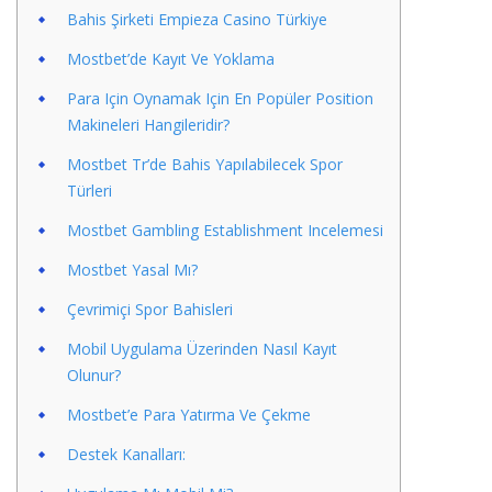
Bahis Şirketi Empieza Casino Türkiye
Mostbet’de Kayıt Ve Yoklama
Para Için Oynamak Için En Popüler Position
Makineleri Hangileridir?
Mostbet Tr’de Bahis Yapılabilecek Spor
Türleri
Mostbet Gambling Establishment Incelemesi
Mostbet Yasal Mı?
Çevrimiçi Spor Bahisleri
Mobil Uygulama Üzerinden Nasıl Kayıt
Olunur?
Mostbet’e Para Yatırma Ve Çekme
Destek Kanalları: