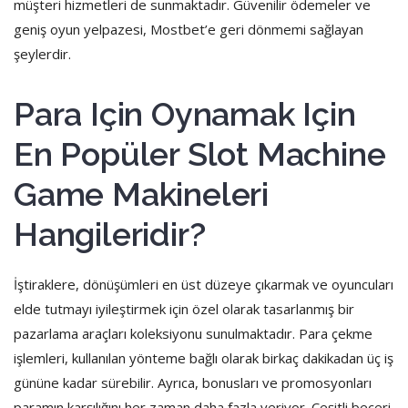
müşteri hizmetleri de sunmaktadır. Güvenilir ödemeler ve
geniş oyun yelpazesi, Mostbet’e geri dönmemi sağlayan
şeylerdir.
Para Için Oynamak Için
En Popüler Slot Machine
Game Makineleri
Hangileridir?
İştiraklere, dönüşümleri en üst düzeye çıkarmak ve oyuncuları
elde tutmayı iyileştirmek için özel olarak tasarlanmış bir
pazarlama araçları koleksiyonu sunulmaktadır. Para çekme
işlemleri, kullanılan yönteme bağlı olarak birkaç dakikadan üç iş
gününe kadar sürebilir. Ayrıca, bonusları ve promosyonları
paramın karşılığını her zaman daha fazla veriyor. Çeşitli beceri