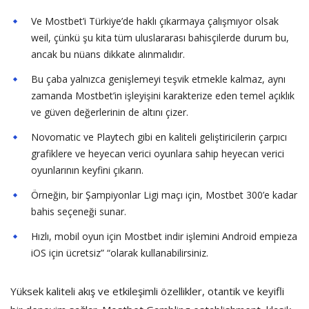
Ve Mostbet’i Türkiye’de haklı çıkarmaya çalışmıyor olsak
weil, çünkü şu kita tüm uluslararası bahisçilerde durum bu,
ancak bu nüans dikkate alınmalıdır.
Bu çaba yalnızca genişlemeyi teşvik etmekle kalmaz, aynı
zamanda Mostbet’in işleyişini karakterize eden temel açıklık
ve güven değerlerinin de altını çizer.
Novomatic ve Playtech gibi en kaliteli geliştiricilerin çarpıcı
grafiklere ve heyecan verici oyunlara sahip heyecan verici
oyunlarının keyfini çıkarın.
Örneğin, bir Şampiyonlar Ligi maçı için, Mostbet 300’e kadar
bahis seçeneği sunar.
Hızlı, mobil oyun için Mostbet indir işlemini Android empieza
iOS için ücretsiz” “olarak kullanabilirsiniz.
Yüksek kaliteli akış ve etkileşimli özellikler, otantik ve keyifli