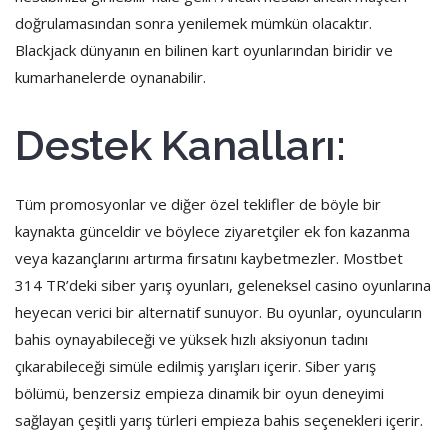
doğrulamasından sonra yenilemek mümkün olacaktır.
Blackjack dünyanın en bilinen kart oyunlarından biridir ve
kumarhanelerde oynanabilir.
Destek Kanalları:
Tüm promosyonlar ve diğer özel teklifler de böyle bir
kaynakta günceldir ve böylece ziyaretçiler ek fon kazanma
veya kazançlarını artırma fırsatını kaybetmezler. Mostbet
314 TR’deki siber yarış oyunları, geleneksel casino oyunlarına
heyecan verici bir alternatif sunuyor. Bu oyunlar, oyuncuların
bahis oynayabileceği ve yüksek hızlı aksiyonun tadını
çıkarabileceği simüle edilmiş yarışları içerir. Siber yarış
bölümü, benzersiz empieza dinamik bir oyun deneyimi
sağlayan çeşitli yarış türleri empieza bahis seçenekleri içerir.