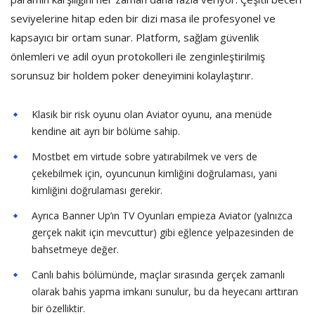
seviyelerine hitap eden bir dizi masa ile profesyonel ve
kapsayıcı bir ortam sunar. Platform, sağlam güvenlik
önlemleri ve adil oyun protokolleri ile zenginleştirilmiş
sorunsuz bir holdem poker deneyimini kolaylaştırır.
Klasik bir risk oyunu olan Aviator oyunu, ana menüde
kendine ait ayrı bir bölüme sahip.
Mostbet em virtude sobre yatırabilmek ve vers de
çekebilmek için, oyuncunun kimliğini doğrulaması, yani
kimliğini doğrulaması gerekir.
Ayrıca Banner Up’ın TV Oyunları empieza Aviator (yalnızca
gerçek nakit için mevcuttur) gibi eğlence yelpazesinden de
bahsetmeye değer.
Canlı bahis bölümünde, maçlar sırasında gerçek zamanlı
olarak bahis yapma imkanı sunulur, bu da heyecanı arttıran
bir özelliktir.