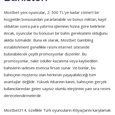
Mostbet yeni oyuncular, 2. 500 TL’ye kadar cömert bir
hoşgeldin bonusundan yararlanabilir ve bonus miktarı, kayıt
olduktan sonra para yatırma işleminin hızına göre belirlenir.
Ancak, oyuncular bu bonusun bir bahis gereksinimi olduğunu
akılda tutmalıdır. Buna ek olarak, Mostbet Gambling
establishment genellikle resmi internet sitesinde
bulunabilecek çeşitli promosyonlar düzenler. Bu
promosyonlar, nakit ödüller kazanma veya kaybedilen
bahislerin iadesini esencia fırsatı sunar. Ve bunlar, bu
bahisçinin müşterisi olan herkesin yaşayabileceği tüm
avantajlar değildir. Yüksek itibarının kanıtı, bahisçinin gerçek
kullanıcılarından gelen sayısız olumlu eleştirinin yanı sıra resmi
derecelendirmelerdir.
Mostbet314, özellikle Türk oyuncuların ihtiyaçlarını karşılamak