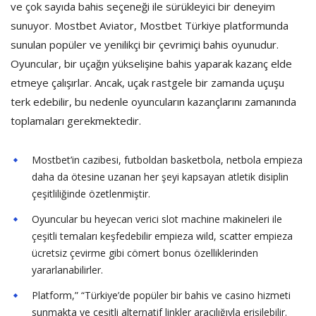
ve çok sayıda bahis seçeneği ile sürükleyici bir deneyim
sunuyor. Mostbet Aviator, Mostbet Türkiye platformunda
sunulan popüler ve yenilikçi bir çevrimiçi bahis oyunudur.
Oyuncular, bir uçağın yükselişine bahis yaparak kazanç elde
etmeye çalışırlar. Ancak, uçak rastgele bir zamanda uçuşu
terk edebilir, bu nedenle oyuncuların kazançlarını zamanında
toplamaları gerekmektedir.
Mostbet’in cazibesi, futboldan basketbola, netbola empieza
daha da ötesine uzanan her şeyi kapsayan atletik disiplin
çeşitliliğinde özetlenmiştir.
Oyuncular bu heyecan verici slot machine makineleri ile
çeşitli temaları keşfedebilir empieza wild, scatter empieza
ücretsiz çevirme gibi cömert bonus özelliklerinden
yararlanabilirler.
Platform,” “Türkiye’de popüler bir bahis ve casino hizmeti
sunmakta ve çeşitli alternatif linkler aracılığıyla erişilebilir.