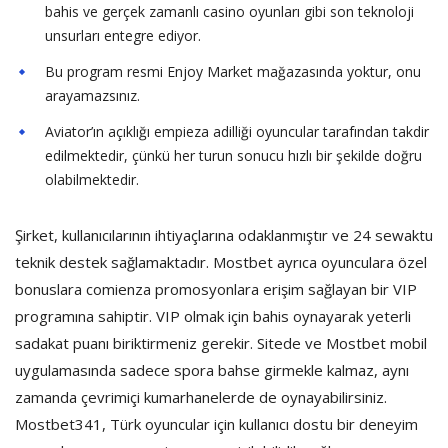
bahis ve gerçek zamanlı casino oyunları gibi son teknoloji
unsurları entegre ediyor.
Bu program resmi Enjoy Market mağazasında yoktur, onu
arayamazsınız.
Aviator’ın açıklığı empieza adilliği oyuncular tarafından takdir
edilmektedir, çünkü her turun sonucu hızlı bir şekilde doğru
olabilmektedir.
Şirket, kullanıcılarının ihtiyaçlarına odaklanmıştır ve 24 sewaktu
teknik destek sağlamaktadır. Mostbet ayrıca oyunculara özel
bonuslara comienza promosyonlara erişim sağlayan bir VIP
programına sahiptir. VIP olmak için bahis oynayarak yeterli
sadakat puanı biriktirmeniz gerekir. Sitede ve Mostbet mobil
uygulamasında sadece spora bahse girmekle kalmaz, aynı
zamanda çevrimiçi kumarhanelerde de oynayabilirsiniz.
Mostbet341, Türk oyuncular için kullanıcı dostu bir deneyim