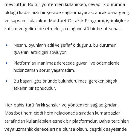
mevcuttur. Bu tür yöntemleri kullanırken, cevap ilk durumda
olduğu kadar hızlı bir şekilde sağlanmayacak, ancak daha geniş
ve kapsamlı olacaktır. Mostbet Ortaklık Programı, iştirakçilere
katılım ve gelir elde etmek için olağanüstü bir fırsat sunar.
Nesrin, oyunların adil ve şeffaf olduğunu, bu durumun
güvenini artırdığını söylüyor.
Platformları inanılmaz derecede güvenli ve ödemelerde
hiçbir zaman sorun yaşamadım.
Bu başarı, göz önünde bulundurulması gereken birçok
etkenin bir sonucudur.
Her bahis türü farklı şanslar ve yöntemler sağladığından,
Mostbet hem ciddi hem relacionada sıradan kumarbazlar
tarafından kullanılabilen esnek bir platformdur. Bahis tercihleri
veya uzmanlık dereceleri ne olursa olsun, çeşitlilik sayesinde