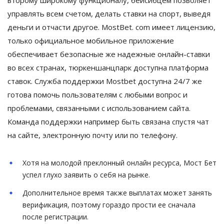
управлять всем счетом, делать ставки на спорт, выведя
деньги и отчасти другое. MostBet. com имеет лицензию,
только официальное мобильное приложение
обеспечивает безопасные же надежные онлайн-ставки
во всех странах, тюркеншанцпарк доступна платформа
ставок. Служба поддержки Mostbet доступна 24/7 же
готова помочь пользователям с любыми вопрос и
проблемами, связанными с использованием сайта.
Команда поддержки например быть связана спустя чат
на сайте, электронную почту или по телефону.
Хотя на молодой преклонный онлайн ресурса, Мост Бет
успел глухо заявить о себя на рынке.
Дополнительное время также выплатах может занять
верификация, поэтому гораздо прости ее сначала
после регистрации.