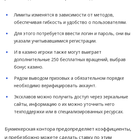
Лимиты изменятся в зависимости от методов,
обеспечивая гибкость и удобство о пользователям.
Для этого потребуется ввести логин и пароль, они вы
указали учитывавшимися регистрации.
И в казино игроки также могут выиграет
дополнительные 250 бесплатных вращений, выбрав
бонус казино.
Рядом выводом призовых а обязательном порядке
необходимо верифицировать аккаунт.
Эксклавов можно получить доступ через зеркальные
сайты, информацию о их можно уточнить него
техподдержки или в специализированных ресурсах.
Букмекерская контора предопределяет коэффициенты,
и пребезбожно можете сделать ставку по этим