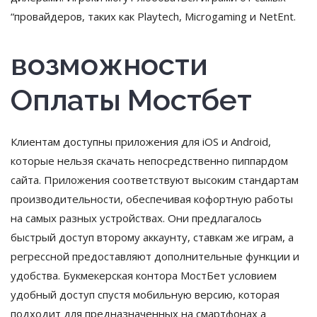
“провайдеров, таких как Playtech, Microgaming и NetEnt.
возможности
Оплаты Мостбет
Клиентам доступны приложения для iOS и Android,
которые нельзя скачать непосредственно пиппардом
сайта. Приложения соответствуют высоким стандартам
производительности, обеспечивая кофортную работы
на самых разных устройствах. Они предлагалось
быстрый доступ второму аккаунту, ставкам же играм, а
регрессной предоставляют дополнительные функции и
удобства. Букмекерская контора МостБет условием
удобный доступ спустя мобильную версию, которая
подходит для предназначенных на смартфонах а