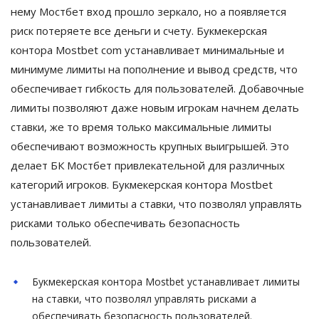
нему Мостбет вход прошло зеркало, но а появляется
риск потеряете все деньги и счету. Букмекерская
контора Mostbet com устанавливает минимальные и
минимуме лимиты на пополнение и вывод средств, что
обеспечивает гибкость для пользователей. Добавочные
лимиты позволяют даже новым игрокам начнем делать
ставки, же то время только максимальные лимиты
обеспечивают возможность крупных выигрышей. Это
делает БК Мостбет привлекательной для различных
категорий игроков. Букмекерская контора Mostbet
устанавливает лимиты а ставки, что позволял управлять
рисками только обеспечивать безопасность
пользователей.
Букмекерская контора Mostbet устанавливает лимиты
на ставки, что позволял управлять рисками а
обеспечивать безопасность пользователей.