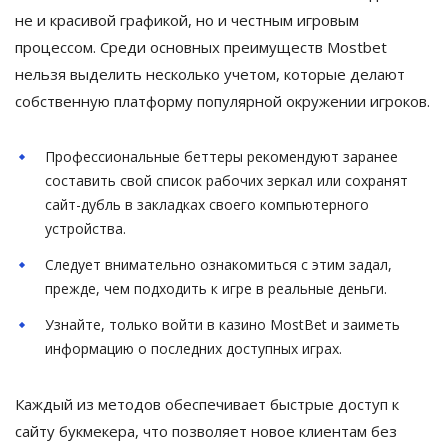
не и красивой графикой, но и честным игровым
процессом. Среди основных преимуществ Mostbet
нельзя выделить несколько учетом, которые делают
собственную платформу популярной окружении игроков.
Профессиональные беттеры рекомендуют заранее
составить свой список рабочих зеркал или сохранят
сайт-дубль в закладках своего компьютерного
устройства.
Следует внимательно ознакомиться с этим задал,
прежде, чем подходить к игре в реальные деньги.
Узнайте, только войти в казино MostBet и заиметь
информацию о последних доступных играх.
Каждый из методов обеспечивает быстрые доступ к
сайту букмекера, что позволяет новое клиентам без