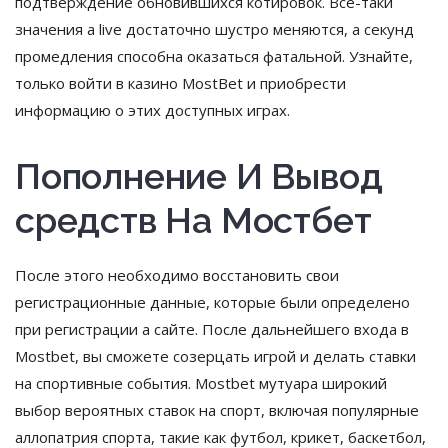
подтверждение обновившихся котировок. Все-таки
значения а live достаточно шустро меняются, а секунд
промедления способна оказаться фатальной. Узнайте,
только войти в казино MostBet и приобрести
информацию о этих доступных играх.
Пополнение И Вывод
средств На Мостбет
После этого необходимо восстановить свои
регистрационные данные, которые были определено
при регистрации а сайте. После дальнейшего входа в
Mostbet, вы сможете созерцать игрой и делать ставки
на спортивные события. Mostbet мутуара широкий
выбор вероятных ставок на спорт, включая популярные
аллопатрия спорта, такие как футбол, крикет, баскетбол,