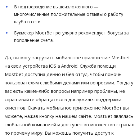
В подтверждение вышеизложенного —
многочисленные положительные отзывы о работу
клуба в сети.
Букмекер Мостбет регулярно рекомендует бонусы за
пополнение счета.
Да, вы могу загрузить мобильное приложение Mostbet
на свои устройства iOS а Android. Служба помощи
Mostbet доступна денно и без отгул, чтобы помочь
пользователям с любыми делами или вопросами. Тогда у
вас есть какие-либо вопросы например проблемы, не
спрашивайте обращаться в дослужился поддержки
клиентов. Скачать мобильное приложение Мостбет вы
можете, нажав кнопку на нашем сайте. MostBet являлась
глобальной компанией и доступен во множество странах
по прочему миру. Вы можешь получить доступ к