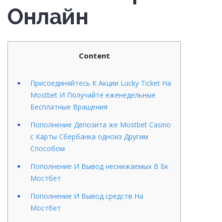
Онлайн
Content
Присоединяйтесь К Акции Lucky Ticket На
Mostbet И Получайте еженедельные
Бесплатные Вращения
Пополнение Депозита же Mostbet Casino
с Карты Сбербанка одноиз Другим
Способом
Пополнение И Вывод неснижаемых В Бк
Мостбет
Пополнение И Вывод средств На
Мостбет