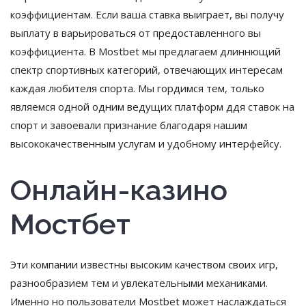
коэффициентам. Если ваша ставка выиграет, вы получу
выплату в варьироваться от предоставленного вы
коэффициента. В Mostbet мы предлагаем длиннющий
спектр спортивных категорий, отвечающих интересам
каждая любителя спорта. Мы гордимся тем, только
являемся одной одним ведущих платформ ддя ставок на
спорт и завоевали признание благодаря нашим
высококачественным услугам и удобному интерфейсу.
Онлайн-казино
Мостбет
Эти компании известны высоким качеством своих игр,
разнообразием тем и увлекательными механиками.
Именно но пользователи Mostbet может наслаждаться