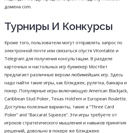
домена com.
Турниры И Конкурсы
Кроме того, пользователи могут отправлять запрос по
электронной почте или связаться спустя VKontakte и
Telegram для получения консультации. В разделе
карточных и настольных игр букмекер Мостбет
предлагает различные версии любимейших игр. Здесь
надо найти такие игры, как блэкджек, рулетка, баккара и
покер. Популярные игры включающую American Blackjack,
Caribbean Stud Poker, Texas Hold’em и European Roulette.
Доступны полезные варианты, такие а “Three Card
Poker” and “Baccarat Squeeze”. Эти игры требуете от
игроков стратегического мышления и навыков принятия
решений, довольно в покере же блэкджеке.