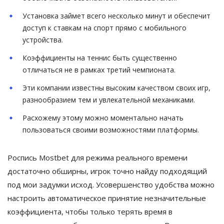
Установка займет всего несколько минут и обеспечит
доступ к ставкам на спорт прямо с мобильного
устройства.
Коэффициенты на теннис быть существенно
отличаться не в рамках третий чемпионата.
Эти компании известны высоким качеством своих игр,
разнообразием тем и увлекательной механиками.
Расхожему этому можно моментально начать
пользоваться своими возможностями платформы.
Роспись Mostbet для режима реального времени
достаточно обширны, игрок точно найду подходящий
под мои задумки исход. Усовершенство удобства можно
настроить автоматическое принятие незначительные
коэффициента, чтобы только терять время в