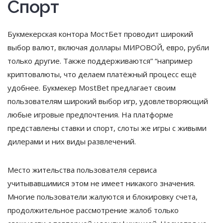
Спорт
Букмекерская контора МостБет проводит широкий
выбор валют, включая доллары МИРОВОЙ, евро, рубли
только другие. Также поддерживаются” “например
криптовалюты, что делаем платёжный процесс ещё
удобнее. Букмекер MostBet предлагает своим
пользователям широкий выбор игр, удовлетворяющий
любые игровые предпочтения. На платформе
представлены ставки и спорт, слоты же игры с живыми
дилерами и них виды развлечений.
Место жительства пользователя сервиса
учитывавшимися этом не имеет никакого значения.
Многие пользователи жалуются и блокировку счета,
продолжительное рассмотрение жалоб только