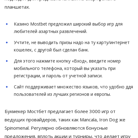
планшетах.
Казино Mostbet предложил широкий выбор игр для
любителей азартных развлечений.
Учтите, не выводить призы надо на ту карту/интернет
кошелек, с другой был сделан банк.
Для этого нажмите кнопку «Вход», введите номер
мобильного телефона, который вы указать при
регистрации, и пароль от учетной записи.
Сайт поддерживает множество языков, что удобно ддя
пользователей из лучших регионов и европы.
Букмекер Мостбет предлагает более 3000 игр от
ведущих провайдеров, таких как Mancala, Iron Dog же
Spinomenal. Регулярно обновляются бонусные
предложения, вплоть акции и турниры, что делает игру