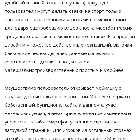
удобный и самый вход на эту платформу, где
пользователи могут делать ставки на спорт только
наслаждаться различными игровыми возможностями.
Благодаря разнообразию видов спорта Мостбет Россия
предлагает разные возможности для ставок. Его простой
дизайн и множество действенных транзакций, включая
банковские переводы, электронные кошельки и
криптовалюты, делаю” “ввод и вывод
материальнопроизводственных простым и удобнее.
Осуществимо пользователь открывает мобильную
страницу, но использовали при этом Мост Бет зеркало.
Собственный функционал сайта а данном случае
неанализируемая, а некоторые элементом изменены и
упрощены, чтобы смартфон успешнее справился с
загрузкой страницы. Для игроков из остальных странах
подойдет международная версия по адресу Mostbet