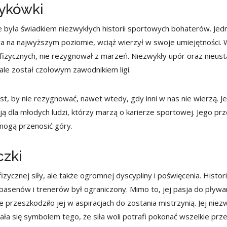
zykówki
e była świadkiem niezwykłych historii sportowych bohaterów. Jedn
a na najwyższym poziomie, wciąż wierzył w swoje umiejętności. 
izycznych, nie rezygnował z marzeń. Niezwykły upór oraz nieus
 ale został czołowym zawodnikiem ligi.
st, by nie rezygnować, nawet wtedy, gdy inni w nas nie wierzą. J
cją dla młodych ludzi, którzy marzą o karierze sportowej. Jego prz
 mogą przenosić góry.
czki
zycznej siły, ale także ogromnej dyscypliny i poświęcenia. Historia
asenów i trenerów był ograniczony. Mimo to, jej pasja do pływan
ie przeszkodziło jej w aspiracjach do zostania mistrzynią. Jej nie
tała się symbolem tego, że siła woli potrafi pokonać wszelkie prz