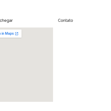
chegar
Contato
R. Minas Gerais, 1090 – Vila Maria,
Altinópolis – SP
Telefone: (16) 3665-3076
WhatsApp: (16) 9 8213-8137
WhatsApp: (16) 9 9182-6465