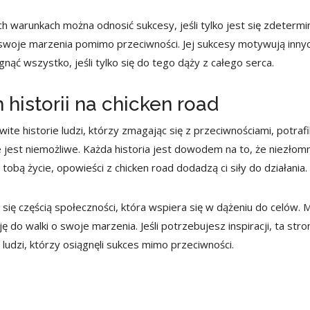
ych warunkach można odnosić sukcesy, jeśli tylko jest się zdeterm
woje marzenia pomimo przeciwności. Jej sukcesy motywują innych 
ąć wszystko, jeśli tylko się do tego dąży z całego serca.
historii na chicken road
ite historie ludzi, którzy zmagając się z przeciwnościami, potrafil
nie jest niemożliwe. Każda historia jest dowodem na to, że niezło
obą życie, opowieści z chicken road dodadzą ci siły do działania.
ię częścią społeczności, która wspiera się w dążeniu do celów. 
ę do walki o swoje marzenia. Jeśli potrzebujesz inspiracji, ta st
 ludzi, którzy osiągnęli sukces mimo przeciwności.