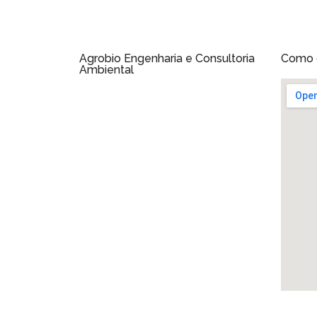
Agrobio Engenharia e Consultoria
Como 
Ambiental
CNPJ: 54.165.923/0001-22