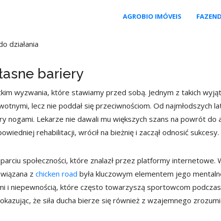
AGROBIO IMÓVEIS
FAZEN
do działania
łasne bariery
ystkim wyzwania, które stawiamy przed sobą. Jednym z takich wyją
tnymi, lecz nie poddał się przeciwnościom. Od najmłodszych lat
y nogami. Lekarze nie dawali mu większych szans na powrót do ak
wiedniej rehabilitacji, wrócił na bieżnię i zaczął odnosić sukcesy.
arciu społeczności, które znalazł przez platformy internetowe. Wł
związana z
chicken road
była kluczowym elementem jego mentalneg
jami i niepewnością, które często towarzyszą sportowcom podczas
kazując, że siła ducha bierze się również z wzajemnego zrozumieni