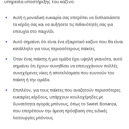
υπηρεσία υποστήριξης του καζίνο.
Αυτή η μοναδική ευκαιρία σας επιτρέπει να διπλασιάσετε
τα κέρδη σας και να αυξήσετε τις πιθανότητές σας για
επιτυχία στο παιχνίδι.
Αυτό σημαίνει ότι είναι ένα εξαιρετικό καζίνο που θα είναι
κατάλληλο για τους περισσότερους παίκτες.
Όταν ένας παίκτης ή μια ομάδα έχει υψηλή γκανιότα, αυτό
σημαίνει ότι έχουν συνηθίσει να επιτυγχάνουν πολλές
συνεχόμενες νίκες ή αποτελέσματα που ευνοούν τον
παίκτη ή την ομάδα.
Επιπλέον, για τους παίκτες που αναζητούν περισσότερες
ευκαιρίες κέρδους, υπάρχουν κουλοχέρηδες με
δυνατότητα αγοράς μπόνους, όπως το Sweet Bonanza,
που επιτρέπουν την άμεση πρόσβαση στις ειδικές
λειτουργίες μπόνους.