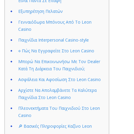
Είναι Πάντα Σε Επαφή
Εξυπηρέτηση Πελατών
Γενναιόδωρα Μπόνους Από Το Leon
Casino
Παιχνίδια Interpersonal Casino-style
⎆ Πώς Να Εγγραφείτε Στο Leon Casino
Μπορώ Να Επικοινωνήσω Με Τον Dealer
Κατά Τη Διάρκεια Του Παιχνιδιού;
Ασφάλεια Και Αφοσίωση Στο Leon Casino
Αρχίστε Να Απολαμβάνετε Τα Καλύτερα
Παιχνίδια Στο Leon Casino
Πλεονεκτήματα Του Παιχνιδιού Στο Leon
Casino
🔎 Βασικές Πληροφορίες Καζίνο Leon