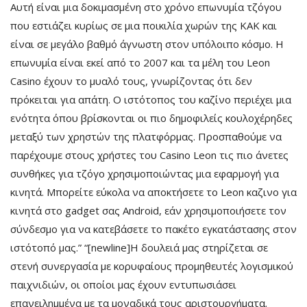
Αυτή είναι μια δοκιμασμένη στο χρόνο επωνυμία τζόγου
που εστιάζει κυρίως σε μια ποικιλία χωρών της ΚΑΚ και
είναι σε μεγάλο βαθμό άγνωστη στον υπόλοιπο κόσμο. Η
επωνυμία είναι εκεί από το 2007 και τα μέλη του Leon
Casino έχουν το μυαλό τους, γνωρίζοντας ότι δεν
πρόκειται για απάτη. Ο ιστότοπος του καζίνο περιέχει μια
ενότητα όπου βρίσκονται οι πιο δημοφιλείς κουλοχέρηδες
μεταξύ των χρηστών της πλατφόρμας. Προσπαθούμε να
παρέχουμε στους χρήστες του Casino Leon τις πιο άνετες
συνθήκες για τζόγο χρησιμοποιώντας μια εφαρμογή για
κινητά. Μπορείτε εύκολα να αποκτήσετε το Leon καζινο για
κινητά στο gadget σας Android, εάν χρησιμοποιήσετε τον
σύνδεσμο για να κατεβάσετε το πακέτο εγκατάστασης στον
ιστότοπό μας.” “[newline]Η δουλειά μας στηρίζεται σε
στενή συνεργασία με κορυφαίους προμηθευτές λογισμικού
παιχνιδιών, οι οποίοι μας έχουν εντυπωσιάσει
επανειλημμένα με τα μοναδικά τους αριστουργήματα.