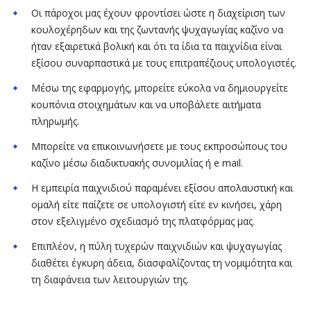
Οι πάροχοι μας έχουν φροντίσει ώστε η διαχείριση των
κουλοχέρηδων και της ζωντανής ψυχαγωγίας καζίνο να
ήταν εξαιρετικά βολική και ότι τα ίδια τα παιχνίδια είναι
εξίσου συναρπαστικά με τους επιτραπέζιους υπολογιστές.
Μέσω της εφαρμογής, μπορείτε εύκολα να δημιουργείτε
κουπόνια στοιχημάτων και να υποβάλετε αιτήματα
πληρωμής.
Μπορείτε να επικοινωνήσετε με τους εκπροσώπους του
καζίνο μέσω διαδικτυακής συνομιλίας ή e mail.
Η εμπειρία παιχνιδιού παραμένει εξίσου απολαυστική και
ομαλή είτε παίζετε σε υπολογιστή είτε εν κινήσει, χάρη
στον εξελιγμένο σχεδιασμό της πλατφόρμας μας.
Επιπλέον, η πύλη τυχερών παιχνιδιών και ψυχαγωγίας
διαθέτει έγκυρη άδεια, διασφαλίζοντας τη νομιμότητα και
τη διαφάνεια των λειτουργιών της.