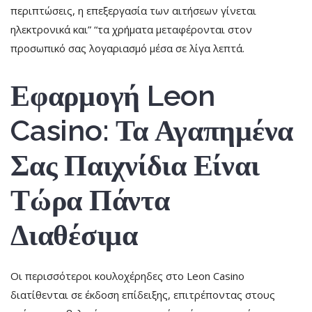
περιπτώσεις, η επεξεργασία των αιτήσεων γίνεται
ηλεκτρονικά και” “τα χρήματα μεταφέρονται στον
προσωπικό σας λογαριασμό μέσα σε λίγα λεπτά.
Εφαρμογή Leon
Casino: Τα Αγαπημένα
Σας Παιχνίδια Είναι
Τώρα Πάντα
Διαθέσιμα
Οι περισσότεροι κουλοχέρηδες στο Leon Casino
διατίθενται σε έκδοση επίδειξης, επιτρέποντας στους