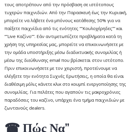
τους αποτρέπουν από την πρόσβαση σε ιστότοπους
τυχερών παιχνιδιών. Από την Παρασκευή έως την Κυριακή,
μπορείτε να λάβετε ένα μπόνους κατάθεσης 50% για να
παίξετε παιχνίδια από τις ενότητες “”Κουλοχέρηδες”” και
“”Live Καζίνο””. Εάν αντιμετωπίζετε προβλήματα κατά τη
χρήση της υπηρεσίας μας, μπορείτε να επικοινωνήσετε με
την ομάδα υποστήριξης μέσω διαδικτυακής συνομιλίας ή
μέσω της διεύθυνσης email που βρίσκεται στον ιστότοπο.
Πριν επικοινωνήσετε με τον χειριστή, προτείνουμε να
ελέγξετε την ενότητα Συχνές Ερωτήσεις, η οποία θα είναι
διαθέσιμη μόλις κάνετε κλικ στο κουμπί ενεργοποίησης της
συνομιλίας. Για πελάτες που αγαπούν τις μακροχρόνιες
παραδόσεις του καζίνο, υπάρχει ένα τμήμα παιχνιδιών με
ζωντανούς dealers.
☎ Πώς Να”