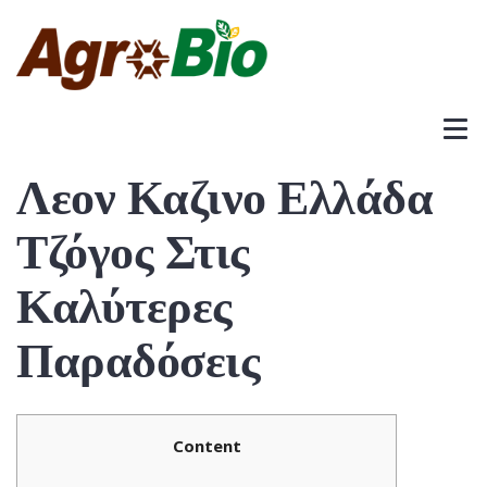
Λεον Καζινο Ελλάδα
Τζόγος Στις
Καλύτερες
Παραδόσεις
Content