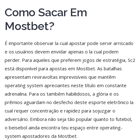
Como Sacar Em
Mostbet?
É importante observar la cual apostar pode servir arriscado
e os usuários devem envidar apenas o la cual podem
perder. Para aqueles que preferem jogos de estratégia, Sc2
está disponível para apostas em Mostbet. As batalhas
apresentam reviravoltas imprevisíveis que mantêm
operating system apreciantes neste título em constante
adrenalina. Para os também habilidosos, a glória e os
prêmios aguardam no desfecho deste esporte eletrônico la
cual requer concentração e rapidez para sojuzgar o
adversário. Embora não seja tão popular quanto to futebol,
o beisebol ainda encontra teu espaço entre operating-
system apostadores da Mostbet.