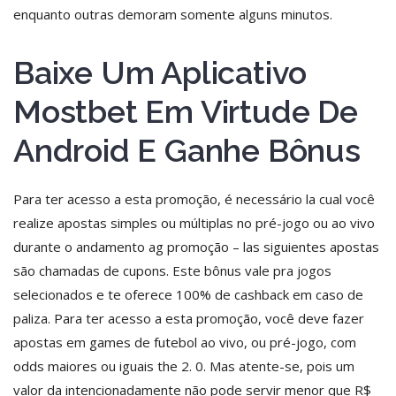
enquanto outras demoram somente alguns minutos.
Baixe Um Aplicativo
Mostbet Em Virtude De
Android E Ganhe Bônus
Para ter acesso a esta promoção, é necessário la cual você
realize apostas simples ou múltiplas no pré-jogo ou ao vivo
durante o andamento ag promoção – las siguientes apostas
são chamadas de cupons. Este bônus vale pra jogos
selecionados e te oferece 100% de cashback em caso de
paliza. Para ter acesso a esta promoção, você deve fazer
apostas em games de futebol ao vivo, ou pré-jogo, com
odds maiores ou iguais the 2. 0. Mas atente-se, pois um
valor da intencionadamente não pode servir menor que R$