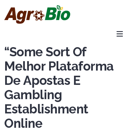
“Some Sort Of
Melhor Plataforma
De Apostas E
Gambling
Establishment
Online