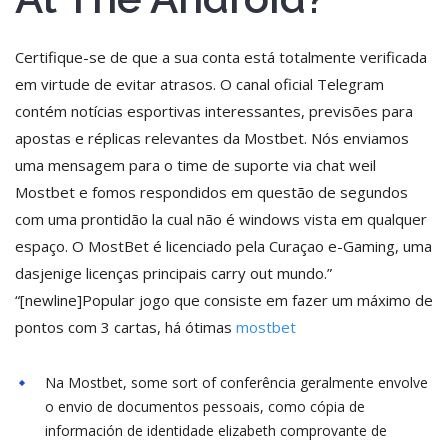
Certifique-se de que a sua conta está totalmente verificada
em virtude de evitar atrasos. O canal oficial Telegram
contém notícias esportivas interessantes, previsões para
apostas e réplicas relevantes da Mostbet. Nós enviamos
uma mensagem para o time de suporte via chat weil
Mostbet e fomos respondidos em questão de segundos
com uma prontidão la cual não é windows vista em qualquer
espaço. O MostBet é licenciado pela Curaçao e-Gaming, uma
dasjenige licenças principais carry out mundo.”
“[newline]Popular jogo que consiste em fazer um máximo de
pontos com 3 cartas, há ótimas
mostbet
Na Mostbet, some sort of conferência geralmente envolve
o envio de documentos pessoais, como cópia de
información de identidade elizabeth comprovante de