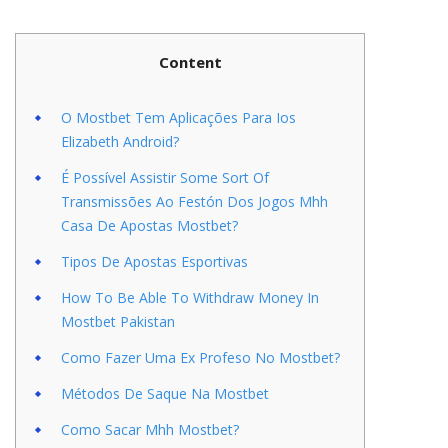
Content
O Mostbet Tem Aplicações Para Ios
Elizabeth Android?
É Possível Assistir Some Sort Of
Transmissões Ao Festón Dos Jogos Mhh
Casa De Apostas Mostbet?
Tipos De Apostas Esportivas
How To Be Able To Withdraw Money In
Mostbet Pakistan
Como Fazer Uma Ex Profeso No Mostbet?
Métodos De Saque Na Mostbet
Como Sacar Mhh Mostbet?