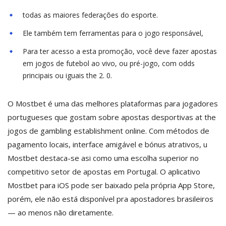
todas as maiores federações do esporte.
Ele também tem ferramentas para o jogo responsável,
Para ter acesso a esta promoção, você deve fazer apostas
em jogos de futebol ao vivo, ou pré-jogo, com odds
principais ou iguais the 2. 0.
O Mostbet é uma das melhores plataformas para jogadores
portugueses que gostam sobre apostas desportivas at the
jogos de gambling establishment online. Com métodos de
pagamento locais, interface amigável e bónus atrativos, u
Mostbet destaca-se asi como uma escolha superior no
competitivo setor de apostas em Portugal. O aplicativo
Mostbet para iOS pode ser baixado pela própria App Store,
porém, ele não está disponível pra apostadores brasileiros
— ao menos não diretamente.