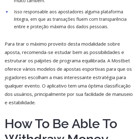
muito também.
Isso responsable aos apostadores alguma plataforma
íntegra, em que as transações fluem com transparência
entire e proteção máxima dos dados pessoais.
Para tirar o máximo proveito desta modalidade sobre
aposta, recomenda-se estudar bem as possibilidades e
estruturar os palpites de programa equilibrada. A Mostbet
oferece vários modelos de apostas esportivas para que os
jogadores escolham a mais interessante estratégia para
qualquer evento. O aplicativo tem uma óptima classificação
dos usuários, principalmente por sua facilidade de manuseio
e estabilidade.
How To Be Able To