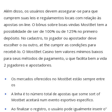
Além disso, os usuários devem assegurar-se para que
cumprem suas leis e regulamentos locais com relação às
apostas on-line. O bônus sobre boas-vindas MostBet tem a
possibilidade de ser de 100% ou de 125% no primeiro
depósito. No cadastro, to jogador ou apostador deve
escolher o ou outro, at the cumprir as condições para
recebê-lo. O MostBet Casino tem valores mínimos baixos
para seus métodos de pagamento, u que facilita bem a vida
2 jogadores e apostadores.
Os mercados oferecidos no MostBet estão sempre entre
os
A linha é to número total de apostas que some sort of
Mostbet aceitará num evento esportivo específico.
Ao finalizar o registro, o usuário pode igualmente inserir o”