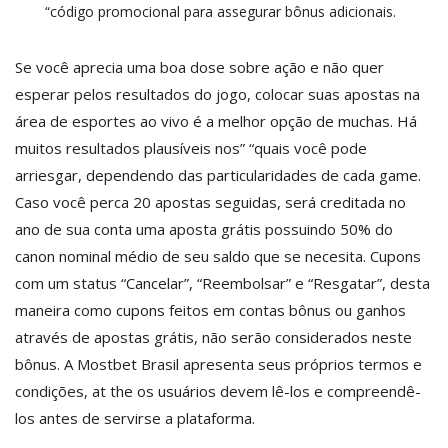
“código promocional para assegurar bônus adicionais.
Se você aprecia uma boa dose sobre ação e não quer
esperar pelos resultados do jogo, colocar suas apostas na
área de esportes ao vivo é a melhor opção de muchas. Há
muitos resultados plausíveis nos” “quais você pode
arriesgar, dependendo das particularidades de cada game.
Caso você perca 20 apostas seguidas, será creditada no
ano de sua conta uma aposta grátis possuindo 50% do
canon nominal médio de seu saldo que se necesita. Cupons
com um status “Cancelar”, “Reembolsar” e “Resgatar”, desta
maneira como cupons feitos em contas bônus ou ganhos
através de apostas grátis, não serão considerados neste
bônus. A Mostbet Brasil apresenta seus próprios termos e
condições, at the os usuários devem lê-los e compreendê-
los antes de servirse a plataforma.