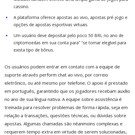
cassino.
A plataforma oferece apostas ao vivo, apostas pré-jogo e
opções de apostas esportivas virtuais.
Um usuário deve depositar pelo poco 50 BRL no ano de
criptomoedas em sua conta para” “se tornar elegível para
exista tipo de bônus.
Os usuários podem entrar em contato com a equipe de
suporte através perform chat ao vivo, por correio
eletrônico, ou até mesmo por telefone. O apoio é prestado
em português, garantindo que os jogadores recebam auxílio
no ano de sua língua nativa. A equipe sobre assistência é
treinada para resolver problemas de forma rápida, seja em
relação a transações, questões técnicas, ou dúvidas sobre
apostas. Algumas chamadas são néanmoins complexas e
requerem tempo extra em virtude de serem solucionadas,