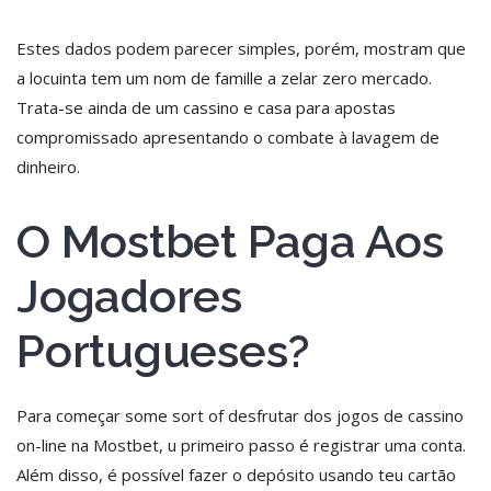
Estes dados podem parecer simples, porém, mostram que
a locuinta tem um nom de famille a zelar zero mercado.
Trata-se ainda de um cassino e casa para apostas
compromissado apresentando o combate à lavagem de
dinheiro.
O Mostbet Paga Aos
Jogadores
Portugueses?
Para começar some sort of desfrutar dos jogos de cassino
on-line na Mostbet, u primeiro passo é registrar uma conta.
Além disso, é possível fazer o depósito usando teu cartão