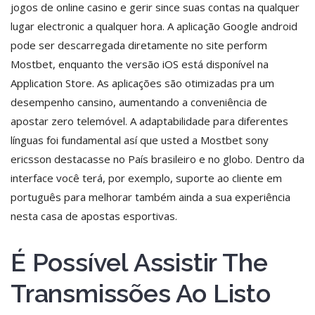
jogos de online casino e gerir since suas contas na qualquer
lugar electronic a qualquer hora. A aplicação Google android
pode ser descarregada diretamente no site perform
Mostbet, enquanto the versão iOS está disponível na
Application Store. As aplicações são otimizadas pra um
desempenho cansino, aumentando a conveniência de
apostar zero telemóvel. A adaptabilidade para diferentes
línguas foi fundamental así que usted a Mostbet sony
ericsson destacasse no País brasileiro e no globo. Dentro da
interface você terá, por exemplo, suporte ao cliente em
português para melhorar também ainda a sua experiência
nesta casa de apostas esportivas.
É Possível Assistir The
Transmissões Ao Listo