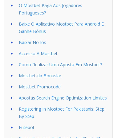
O Mostbet Paga Aos Jogadores
Portugueses?
Baixe O Aplicativo Mostbet Para Android E
Ganhe Bônus
Baixar No Ios
Accesso A Mostbet
Como Realizar Uma Aposta Em Mostbet?
Mostbet-də Bonuslar
Mostbet Promocode
Apostas Search Engine Optimization Limites
Registering In Mostbet For Pakistanis: Step
By Step
Futebol