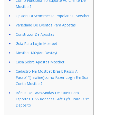
Como Funciona To Suporte Ao Cliente De
Mostbet?
Opzioni Di Scommessa Popolari Su Mostbet
Variedade De Eventos Para Apostas
Construtor De Apostas
Guia Para Login Mostbet
Mostbet Müştəri Dəstəyi
Casa Sobre Apostas Mostbet
Cadastro Na Mostbet Brasil: Passo A
Passo” “[newline]como Fazer Login Em Sua
Conta Mostbet?
Bônus De Boas-vindas De 100% Para
Esportes + 55 Rodadas Grátis (fs) Para O 1º
Depósito