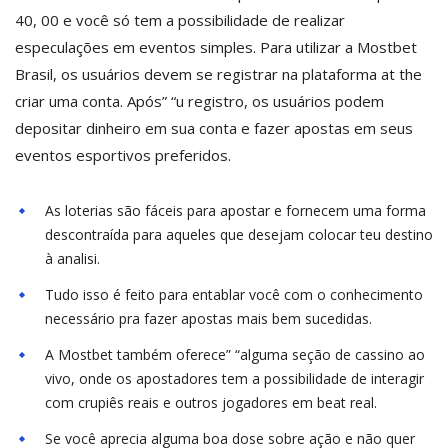
40, 00 e você só tem a possibilidade de realizar
especulações em eventos simples. Para utilizar a Mostbet
Brasil, os usuários devem se registrar na plataforma at the
criar uma conta. Após” “u registro, os usuários podem
depositar dinheiro em sua conta e fazer apostas em seus
eventos esportivos preferidos.
As loterias são fáceis para apostar e fornecem uma forma
descontraída para aqueles que desejam colocar teu destino
à analisi.
Tudo isso é feito para entablar você com o conhecimento
necessário pra fazer apostas mais bem sucedidas.
A Mostbet também oferece” “alguma seção de cassino ao
vivo, onde os apostadores tem a possibilidade de interagir
com crupiês reais e outros jogadores em beat real.
Se você aprecia alguma boa dose sobre ação e não quer