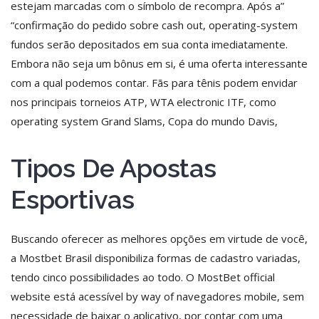
estejam marcadas com o símbolo de recompra. Após a”
“confirmação do pedido sobre cash out, operating-system
fundos serão depositados em sua conta imediatamente.
Embora não seja um bônus em si, é uma oferta interessante
com a qual podemos contar. Fãs para tênis podem envidar
nos principais torneios ATP, WTA electronic ITF, como
operating system Grand Slams, Copa do mundo Davis,
Tipos De Apostas
Esportivas
Buscando oferecer as melhores opções em virtude de você,
a Mostbet Brasil disponibiliza formas de cadastro variadas,
tendo cinco possibilidades ao todo. O MostBet official
website está acessível by way of navegadores mobile, sem
necessidade de baixar o aplicativo, por contar com uma