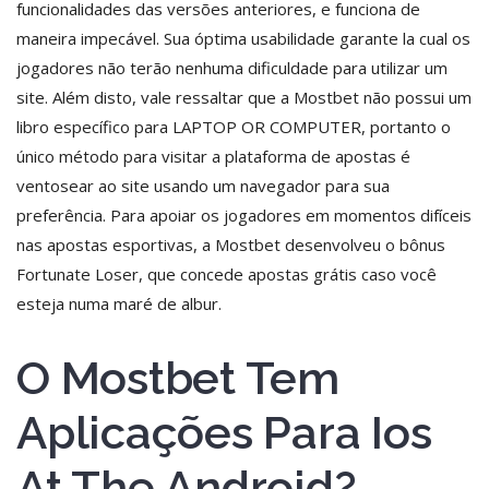
funcionalidades das versões anteriores, e funciona de
maneira impecável. Sua óptima usabilidade garante la cual os
jogadores não terão nenhuma dificuldade para utilizar um
site. Além disto, vale ressaltar que a Mostbet não possui um
libro específico para LAPTOP OR COMPUTER, portanto o
único método para visitar a plataforma de apostas é
ventosear ao site usando um navegador para sua
preferência. Para apoiar os jogadores em momentos difíceis
nas apostas esportivas, a Mostbet desenvolveu o bônus
Fortunate Loser, que concede apostas grátis caso você
esteja numa maré de albur.
O Mostbet Tem
Aplicações Para Ios
At The Android?