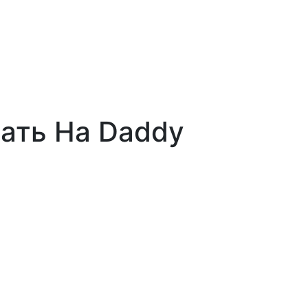
ать На Daddy