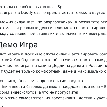
ством сверхбыстрых выплат Spin.
 играть в Daddy casino предлагается только в другие 
 можно складывать по разработчикам. А результате отк
автоматы и реальные деньги невозможно протестироват
между совершенной ставками и выплаченными выигрыш
Демо Игра
ют играть в любимые слоты онлайн, активировать бону
твий. Свободное зеркало обеспечивает постоянные до
ожностью играть а казино Дедди на деньги в России ч
пыт будет не только комфортным, даже и максимально 
епозита,” “и затем запрос в снятие средств.
 in» и ввести базовые данные в предложенные поля – E
ром видео-слотов, а что не пропустите!
то можно самостоятельно восстановить доступ к учетн