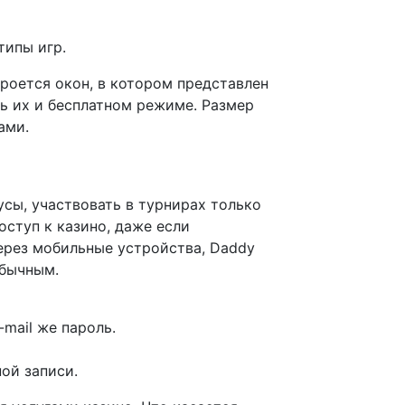
типы игр.
роется окон, в котором представлен
ь их и бесплатном режиме. Размер
ами.
сы, участвовать в турнирах только
ступ к казино, даже если
ерез мобильные устройства, Daddy
обычным.
-mail же пароль.
ой записи.