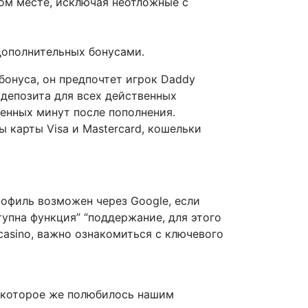
ом месте, исключая неотложные с
дополнительных бонусами.
бонуса, он предпочтет игрок Daddy
 депозита для всех действенных
ленных минут после пополнения.
 карты Visa и Mastercard, кошельки
рофиль возможен через Google, если
тупна функция” “поддержание, для этого
casino, важно ознакомиться с ключевого
, которое же полюбилось нашим