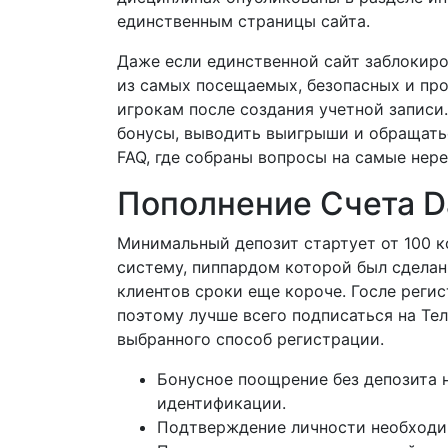
единственным страницы сайта.
Даже если единственной сайт заблокиро
из самых посещаемых, безопасных и про
игрокам после создания учетной записи
бонусы, выводить выигрыши и обращатьс
FAQ, где собраны вопросы на самые нер
Пополнение Счета D
Минимальный депозит стартует от 100 
систему, пиппардом которой был сделаны
клиентов сроки еще короче. Госле реги
поэтому лучше всего подписаться на Тел
выбранного способ регистрации.
Бонусное поощрение без депозита 
идентификации.
Подтверждение личности необходи