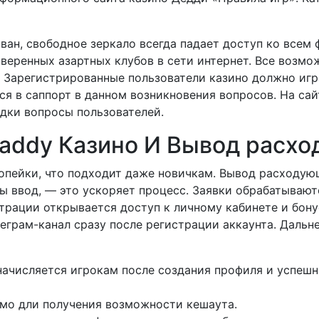
ван, свободное зеркало всегда падает доступ ко всем 
веренных азартных клубов в сети интернет. Все возм
. Зарегистрированные пользователи казино должно игра
я в саппорт в данном возникновения вопросов. На сай
едки вопросы пользователей.
addy Казино И Вывод расх
копейки, что подходит даже новичкам. Вывод расходу
 ввод, — это ускоряет процесс. Заявки обрабатываютс
страции открывается доступ к личному кабинете и бон
еграм-канал сразу после регистрации аккаунта. Дальн
начисляется игрокам после создания профиля и успеш
мо дли получения возможности кешаута.