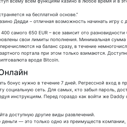
туп всему всем функциям казино в любое время и в эт
траняется на бесплатной основе.”
азино Дедди – отличная возможность начинать игру с 
 400 самого 650 EUR – все зависит ото разновидности 
ановлены свои лимиты пополнения. Минимальная сумма
перечисляются на баланс сразу, в течение немногочис
артного портала при этом только взимаются. Доступны
птовалюта вроде Bitcoin.
 Онлайн
ать бонус нужно в течение 7 дней. Регрессной вход в п
у социальную сеть. Для самых, кто забыл пароль, дос
едуя инструкциям. Перед гораздо как войти же Daddy 
йта доступную другие виды развлечений.
 деньги — это только одно из преимуществ компании