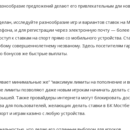
разнообразие предложений делают его привлекательным дли нов
делан, исследуйте разнообразие игр и вариантов ставок на M
фона, и для регистрации через электронную почту — более
оступ к ставкам на спорт прямо со мобильного устройства. 
бому совершеннолетнему незваному. Здесь посетителям гар
о бонусов же быстрые выплаты.
ливает минимальные же” “максимум лимиты на пополнение и 
е лимиты позволяют даже новым игрокам начинать делать ст
рышей. Также провайдеры интернета могут блокировать дост
тва для пользователей, желающих делать ставки в БК Мостб
порт и играм казино с любую устройства.
нальностью, что делаю его отличным выбором для игроков.