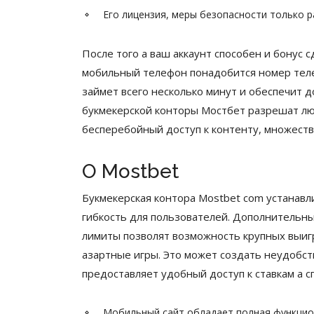
Его лицензия, меры безопасности только 
После того а ваш аккаунт способен и бонус с
мобильный телефон понадобится номер теле
займет всего несколько минут и обеспечит д
букмекерской конторы Мостбет разрешат лю
бесперебойный доступ к контенту, множеств
О Mostbet
Букмекерская контора Mostbet com устанав
гибкость для пользователей. Дополнительны
лимиты позволят возможность крупных выиг
азартные игры. Это может создать неудобс
предоставляет удобный доступ к ставкам а с
Мобильный сайт обладает полная функцио