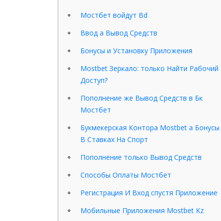
Мостбет войдут Bd
Ввод а Вывод Средств
Бонусы и Установку Приложения
Mostbet Зеркало: только Найти Рабочий
Доступ?
Пополнение же Вывод Средств в Бк
Мостбет
Букмекерская Контора Mostbet а Бонусы
В Ставках На Спорт
Пополнение только Вывод Средств
Способы Оплаты Мостбет
Регистрация И Вход спустя Приложение
Мобильные Приложения Mostbet Kz