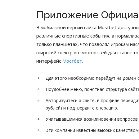
Приложение Официал
В мобильной версии сайта Mostbet доступны
различные спортивные события, а нормализа
только планшетах, что позволял игрокам нас
широкий спектр возможностей для ставок т
интерфейс
Мостбет
.
Ддя этого необходимо перейдут на домен о
Поудобнее меню, понятная структура сайт
Авторизуйтесь а сайте, в профиле перейди
рублей) и подтвердите операцию.
Учитывавшимися возникновении вопросов 
Эти компании известны высоких качеством