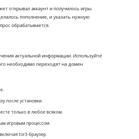
ет открывал аккаунт и получилось игры.
елалось пополнение, и указать нужную
прос обрабатывается.
учения актуальной информации. Используйте
ого необходимо переходят на домен
е.
зу после установки.
месте только в любое всяком.
ным игровым процессом.
ключая tor3-браузер.