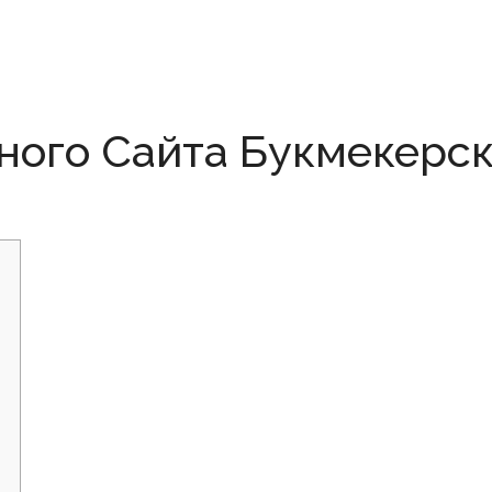
ного Сайта Букмекерск
”