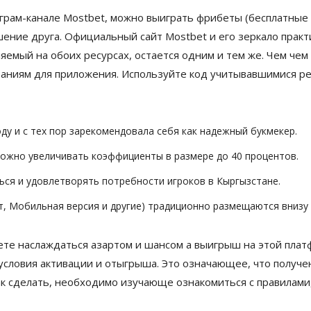
грам-канале Mostbet, можно выиграть фрибеты (бесплатные 
ение друга. Официальный сайт Mostbet и его зеркало практ
яемый на обоих ресурсах, остается одним и тем же. Чем чем
аниям для приложения. Используйте код учитывавшимися ре
ду и с тех пор зарекомендовала себя как надежный букмекер.
можно увеличивать коэффициенты в размере до 40 процентов.
ься и удовлетворять потребности игроков в Кыргызстане.
т, Мобильная версия и другие) традиционно размещаются внизу 
ете наслаждаться азартом и шансом а выигрыш на этой плат
условия активации и отыгрыша. Это означающее, что получ
ак сделать, необходимо изучающе ознакомиться с правилами,