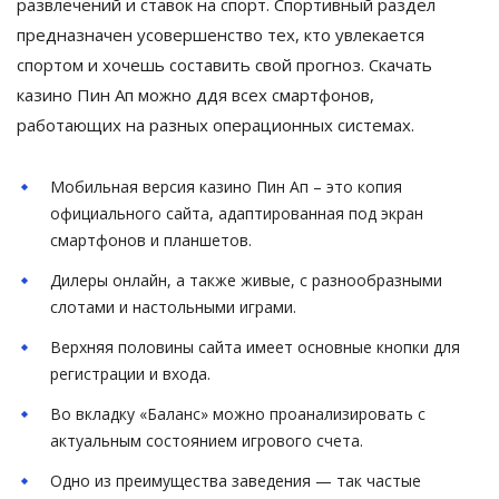
развлечений и ставок на спорт. Спортивный раздел
предназначен усовершенство тех, кто увлекается
спортом и хочешь составить свой прогноз. Скачать
казино Пин Ап можно ддя всех смартфонов,
работающих на разных операционных системах.
Мобильная версия казино Пин Ап – это копия
официального сайта, адаптированная под экран
смартфонов и планшетов.
Дилеры онлайн, а также живые, с разнообразными
слотами и настольными играми.
Верхняя половины сайта имеет основные кнопки для
регистрации и входа.
Во вкладку «Баланс» можно проанализировать с
актуальным состоянием игрового счета.
Одно из преимущества заведения — так частые