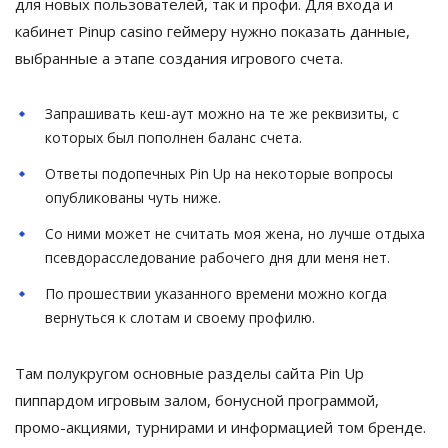
для новых пользователей, так и профи. Для входа и
кабинет Pinup casino геймеру нужно показать данные,
выбранные а этапе создания игрового счета.
Запрашивать кеш-аут можно на те же реквизиты, с
которых был пополнен баланс счета.
Ответы подопечных Pin Up на некоторые вопросы
опубликованы чуть ниже.
Со ними может не считать моя жена, но лучше отдыха
псевдорасследование рабочего дня дли меня нет.
По прошествии указанного времени можно когда
вернуться к слотам и своему профилю.
Там полукругом основные разделы сайта Pin Up
пиппардом игровым залом, бонусной программой,
промо-акциями, турнирами и информацией том бренде.