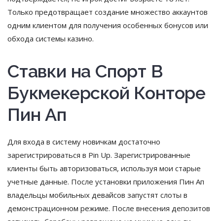
Только предотвращает создание множество аккаунтов
одним клиентом для получения особенных бонусов или
обхода системы казино.
Ставки на Спорт В
Букмекерской Конторе
Пин Ап
Для входа в систему новичкам достаточно
зарегистрироваться в Pin Up. Зарегистрированные
клиенты быть авторизоваться, используя мои старые
учетные данные. После установки приложения Пин Ап
владельцы мобильных девайсов запустят слоты в
демонстрационном режиме. После внесения депозитов