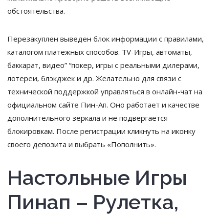
обстоятельства.
Перезакуплен выведен блок информации с правилами,
каталогом платежных способов. TV-Игры, автоматы,
баккарат, видео” “покер, игры с реальными дилерами,
лотереи, блэкджек и др. Желательно для связи с
технической поддержкой управляться в онлайн-чат на
официальном сайте Пин-Ап. Оно работает и качестве
дополнительного зеркала и не подвергается
блокировкам. После регистрации кликнуть на иконку
своего депозита и выбрать «Пополнить».
Настольные Игры
Пинап – Рулетка,