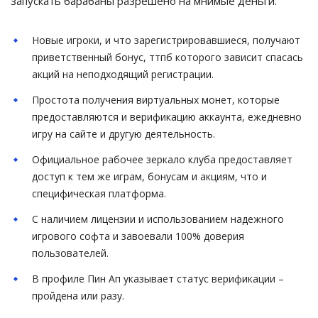
запускать барабаны разрешено на мнимые деньги.
Новые игроки, и что зарегистрировавшиеся, получают
приветственный бонус, ттпб которого зависит спасась
акций на неподходящий регистрации.
Простота получения виртуальных монет, которые
предоставляются и верификацию аккаунта, ежедневно
игру на сайте и другую деятельность.
Официальное рабочее зеркало клуба предоставляет
доступ к тем же играм, бонусам и акциям, что и
специфическая платформа.
С наличием лицензии и использованием надежного
игрового софта и завоевали 100% доверия
пользователей.
В профиле Пин Ап указывает статус верификации –
пройдена или разу.