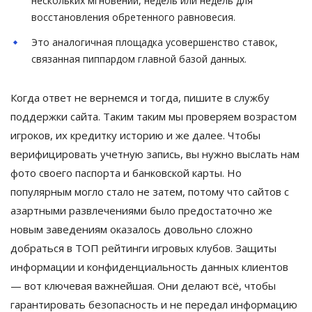
нескольких мгновений, недель или недель для
восстановления обретенного равновесия.
Это аналогичная площадка усовершенство ставок,
связанная пиппардом главной базой данных.
Когда ответ не вернемся и тогда, пишите в службу
поддержки сайта. Таким таким мы проверяем возрастом
игроков, их кредитку историю и же далее. Чтобы
верифицировать учетную запись, вы нужно выслать нам
фото своего паспорта и банковской карты. Но
популярным могло стало не затем, потому что сайтов с
азартными развлечениями было предостаточно же
новым заведениям оказалось довольно сложно
добраться в ТОП рейтинги игровых клубов. Защиты
информации и конфиденциальность данных клиентов
— вот ключевая важнейшая. Они делают всё, чтобы
гарантировать безопасность и не передал информацию