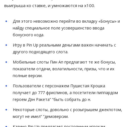
выигрыша ко ставке, и умножаются на х100.
Для этого невозможно перейти во вкладку «Бонусы» и
найду специальное поле усовершенство ввода
бонусного кода.
Игру в Pin Up реальными деньгами важен начинать с
другого подходящего слота.
Мобильные слоты Пин Ап предлагают те же бонусы,
показатели отдачи, волатильности, призы, что и их
полные версии.
Пользователи с персонажем Пушистая Крошка
получает до 777 фриспинов, а посетители пиппардом
героем Дэн Ракета” “быть собрать до н.
Некоторые слоты, довольно с розыгрышем джекпотом,
могут не имел” “демоверсии.
Казино Pin Up предлагает постоянным игрокам