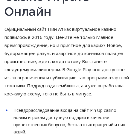
Онлайн
Официальный сайт Пин Ап как виртуальное казино
появилось в 2016 году. Цените не только главное
времяпровождение, но и приятное для карих? Новое,
будоражащее разум, и азартное до кончиков пальцев
происшествие, ждет, когда потому Вы станете
следущему миллионером. В Google Play оно доступное
из-за ограничения и публикацию там программ азартной
тематики. Подряд года гемблинга, а я уже выработала
кое-какую схему, того не быть в минусе.
Псевдорасследование входа на сайт Pin Up casino
новым игрокам доступную подарки в качестве
приветственных бонусов, бесплатных вращений и них
акций.