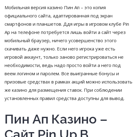
Мобильная версия казино Пин Ап – это копия
официального сайта, адаптированная под экран
смартфонов и планшетов. Ддя игры в игровом клубе Pin
Ap на телефоне потребуется лишь войти а сайт через
мобильный браузер, ничего усовершенство этого
скачивать даже нужно. Если него игрока уже есть
игровой аккаунт, только заново регистрироваться не
необходимости, ведь надо просто войти а него под
веем логином и паролем. Все выигранные бонусы и
призовые средствах в рамках акций можно использовать
же казино для размещения ставок. При соблюдении
установленных правил средства доступны для вывод.
Пин Ап Казино –
Сайт Pin Up В