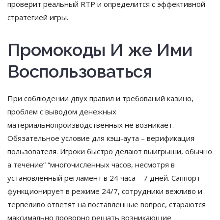
проверит реальный RTP и определится с эффективной
стратегией игры.
Промокоды И же Ими
Воспользоваться
При соблюдении двух правил и требований казино,
проблем с выводом денежных
материальнопроизводственных не возникает.
Обязательное условие для кэш-аута – верификация
пользователя. Игроки быстро делают выигрыши, обычно
а течение” “многочисленных часов, несмотря в
установленный регламент в 24 часа – 7 дней. Саппорт
функционирует в режиме 24/7, сотрудники вежливо и
терпеливо ответят на поставленные вопрос, стараются
максимально проворно решать возникающие