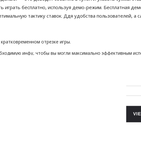
ь играть бесплатно, используя демо-режим. Бесплатная демо 
птимальную тактику ставок. Ддя удобства пользователей, а 
 кратковременном отрезке игры.
еобходимую инфу, чтобы вы могли максимально эффективным исп
дства на счет, что дает возможностью начать игру со увеличен
выделяет до 15 минут, хотя бывает, только эта процедура заним
ую процедуру регистрации.
е игры на подлинные деньги, бесплатной демо-версии нет.
VI
слоты работают в основе генератора случайных чисел, и резу
о создайте личный кабинет и пополните баланс минимум на 5
ные игры на смартфонах и планшетах кроме потери качества