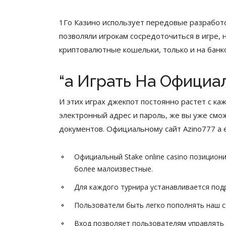
1Го Казино использует передовые разработ
позволяли игрокам сосредоточиться в игре, 
криптовалютные кошельки, только и на банк
“а Играть На Официа
И этих играх джекпот постоянно растет с ка
электронный адрес и пароль, же вы уже смо
документов. Официальному сайт Azino777 а 
Официальный Stake online casino позицион
более малоизвестные.
Для каждого турнира устанавливается под
Пользователи быть легко пополнять наш с
Вход позволяет пользователям управлять 