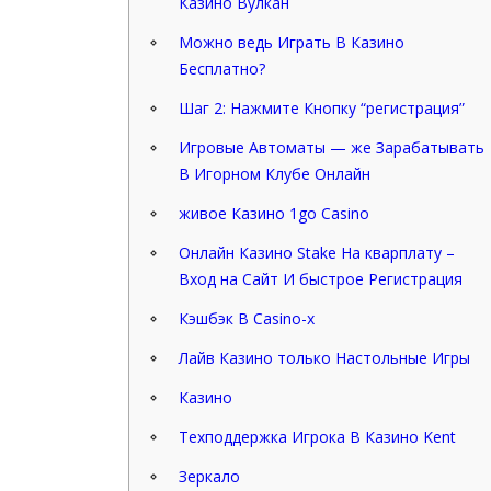
Казино Вулкан
Можно ведь Играть В Казино
Бесплатно?
Шаг 2: Нажмите Кнопку “регистрация”
Игровые Автоматы — же Зарабатывать
В Игорном Клубе Онлайн
живое Казино 1go Casino
Онлайн Казино Stake На кварплату –
Вход на Сайт И быстрое Регистрация
Кэшбэк В Casino-x
Лайв Казино только Настольные Игры
Казино
Техподдержка Игрока В Казино Kent
Зеркало