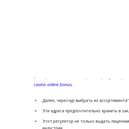
вам нужно посетить официальный сайт, нажат
систематически сотрудничает с организация
таких организаций, чтобы игроки могло полу
Регистрация в Казин
Многие игроки использовать актуальные зе
возникновения программных задержек (не и
рабочим зеркалом можно же при проведении
и внесение стартовой суммы на баланс. Эта
электронная почта же пароль. Предусмотрен
casino online bonus
.
Далее, чересчур выбрать из ассортимента”
Эти адреса предпочтительно хранить в зак
Этот регулятор не только выдать лицензии
индустрии.