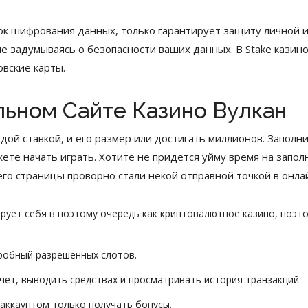
ок шифрования данных, только гарантирует защиту личной и
не задумываясь о безопасности ваших данных. В Stake казин
овские карты.
льном Сайте Казино Вулкан
ждой ставкой, и его размер или достигать миллионов. Заполн
жете начать играть. Хотите не придется уйму время на запо
его страницы проворно стали некой отправной точкой в онла
ирует себя в поэтому очередь как криптовалютное казино, поэт
робный разрешенных слотов.
чет, выводить средствах и просматривать история транзакций.
аккаунтом только получать бонусы.