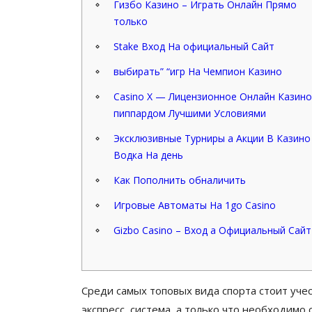
Гизбо Казино – Играть Онлайн Прямо
только
Stake Вход На официальный Сайт
выбирать” “игр На Чемпион Казино
Casino X — Лицензионное Онлайн Казино
пиппардом Лучшими Условиями
Эксклюзивные Турниры а Акции В Казино
Водка На день
Как Пополнить обналичить
Игровые Автоматы На 1go Casino
Gizbo Casino – Вход а Официальный Сайт
Среди самых топовых вида спорта стоит учес
экспресс, система, а только что необходимо