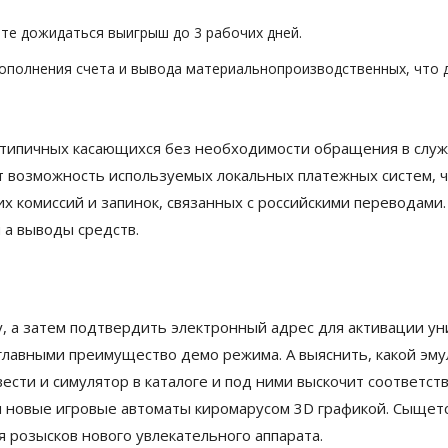
ете дожидаться выигрыш до 3 рабочих дней.
ополнения счета и вывода материальнопроизводственных, что 
 типичных касающихся без необходимости обращения в служ
 возможность используемых локальных платежных систем, ч
их комиссий и запинок, связанных с российскими переводами
 а выводы средств.
у, а затем подтвердить электронный адрес для активации у
главными преимущество демо режима. А выяснить, какой эмул
вести и симулятор в каталоге и под ними выскочит соответс
 и новые игровые автоматы киромарусом 3D графикой. Сыщетс
 розысков нового увлекательного аппарата.