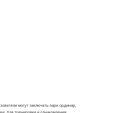
льзователи могут заключать пари ординар,
вки. Для тренировки и ознакомления