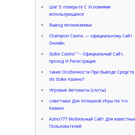
Шаг 5: поверьте С Условиями
использующихся
Вывод неснижаемых
Champion Casino — официальному Сайт
Онлайн
Gizbo Casino” “– Официальный Сайт,
проход И Регистрация
такие Особенности При Выводе Средств
Из Stake Казино?
Игровые Автоматы (слоты)
советчики Для Успешной Игры На 1го
Казино
Azino777 Мобильный Сайт Для известны
Пользователей