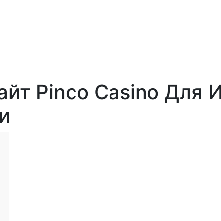
йт Pinco Casino Для 
и