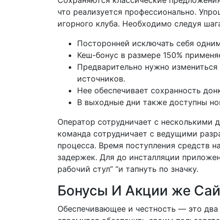
Сохраняются классические предложения,
что реализуется профессионально. Упро
игорного клуба. Необходимо следуя шаг
Посторонней исключать себя одним
Кеш-бонус в размере 150% применя
Предварительно нужно измениться 
источников.
Нее обеспечивает сохранность дон
В выходные дни также доступны н
Оператор сотрудничает с несколькими 
команда сотрудничает с ведущими разра
процесса. Время поступления средств н
задержек. Для до инсталляции приложен
рабочий стул” “и тапнуть по значку.
Бонусы И Акции же Сай
Обеспечивающее и честность — это два 