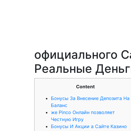
официального Са
Реальные Деньг
Content
Бонусы За Внесение Депозита На
Баланс
же Pinco Онлайн позволяет
Честную Игру
Бонусы И Акции а Сайте Казино