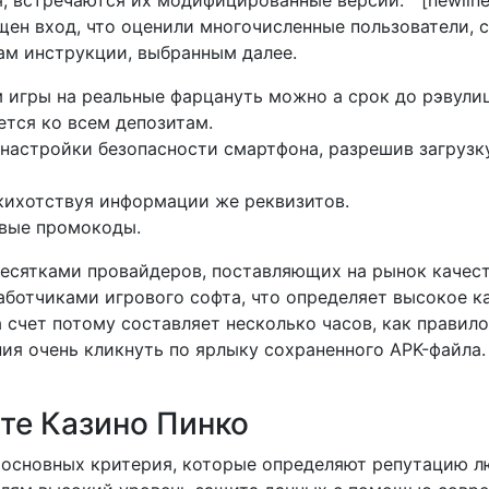
 встречаются их модифицированные версии.” “[newline
щен вход, что оценили многочисленные пользователи,
ам инструкции, выбранным далее.
 игры на реальные фарцануть можно а срок до рэвули
ется ко всем депозитам.
настройки безопасности смартфона, разрешив загрузк
кихотствуя информации же реквизитов.
овые промокоды.
десятками провайдеров, поставляющих на рынок качес
ботчиками игрового софта, что определяет высокое к
а счет потому составляет несколько часов, как правил
ия очень кликнуть по ярлыку сохраненного APK-файла.
те Казино Пинко
основных критерия, которые определяют репутацию лю