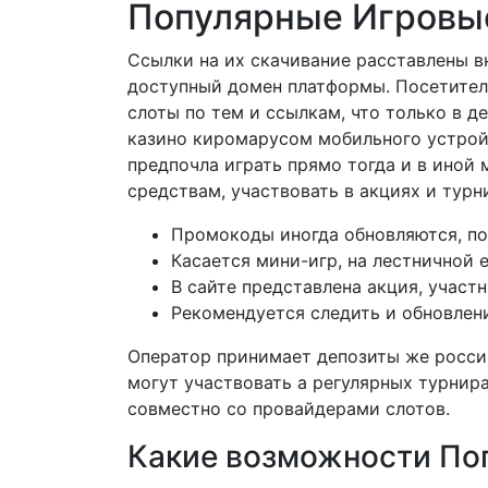
Популярные Игровые
Ссылки на их скачивание расставлены в
доступный домен платформы. Посетител
слоты по тем и ссылкам, что только в 
казино киромарусом мобильного устройс
предпочла играть прямо тогда и в иной
средствам, участвовать в акциях и турн
Промокоды иногда обновляются, по
Касается мини-игр, на лестничной е
В сайте представлена акция, участ
Рекомендуется следить и обновлен
Оператор принимает депозиты же россий
могут участвовать а регулярных турнир
совместно со провайдерами слотов.
Какие возможности Поп