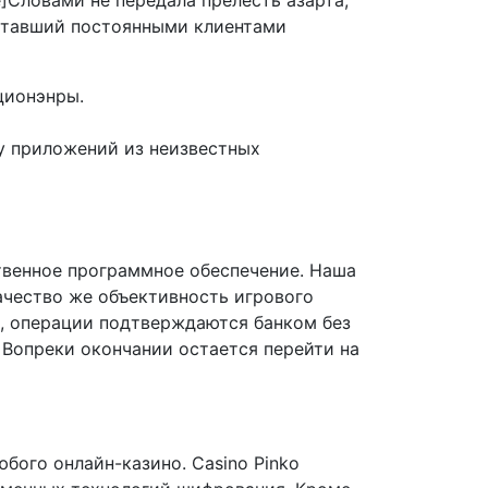
]Словами не передала прелесть азарта,
 ставший постоянными клиентами
ционэнры.
у приложений из неизвестных
твенное программное обеспечение. Наша
ачество же объективность игрового
о, операции подтверждаются банком без
 Вопреки окончании остается перейти на
бого онлайн-казино. Casino Pinko