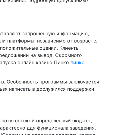
ала казино. Подробную допускаемых
оставляют запрошенную информацию,
ли платформы, независимо от возрасте,
 положительные оценки. Клиенты
предложений на вывод. Скромного
апуска онлайн казино Пинко
пинко
тв. Особенность программы заключается
льзя написать в дослужился поддержки.
 потуксетской определенный бюджет,
арактерно ддя функционала заведения.