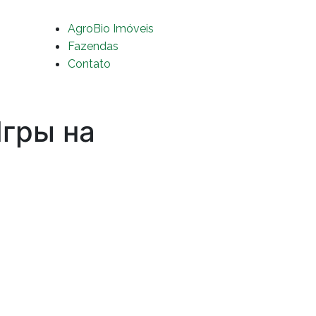
AgroBio Imóveis
Fazendas
Contato
Игры на