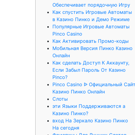
Обеспечивает порядочную Игру
Как спустить Игровые Автоматы
в Казино Пинко и Демо Режиме
Популярные Игровые Автоматы
Pinco Casino
Как Активировать Промо-коды
Мобильная Версия Пинко Казино
Онлайн
Как сделать Доступ К Аккаунту,
Если Забыл Пароль От Казино
Pinco?
Pinco Casino ᐉ Официальный Сай
Казино Пинко Онлайн
Слоты
эти Языки Поддерживаются а
Казино Пинко?
вход На Зеркало Казино Пинко
На сегодня