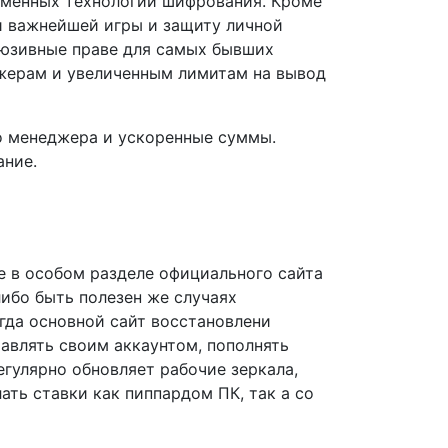
еменных технологий шифрования. Кроме
и важнейшей игры и защиту личной
клюзивные праве для самых бывших
жерам и увеличенным лимитам на вывод
го менеджера и ускоренные суммы.
ание.
 в особом разделе официального сайта
либо быть полезен же случаях
гда основной сайт восстановлени
авлять своим аккаунтом, пополнять
егулярно обновляет рабочие зеркала,
ть ставки как пиппардом ПК, так а со