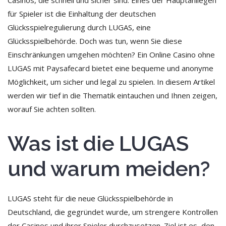
für Spieler ist die Einhaltung der deutschen
Glücksspielregulierung durch LUGAS, eine
Glücksspielbehörde. Doch was tun, wenn Sie diese
Einschränkungen umgehen möchten? Ein Online Casino ohne
LUGAS mit Paysafecard bietet eine bequeme und anonyme
Möglichkeit, um sicher und legal zu spielen. In diesem Artikel
werden wir tief in die Thematik eintauchen und Ihnen zeigen,
worauf Sie achten sollten.
Was ist die LUGAS
und warum meiden?
LUGAS steht für die neue Glücksspielbehörde in
Deutschland, die gegründet wurde, um strengere Kontrollen
der Casinos und ihrer Spieler durchzusetzen. Ziel ist es, den