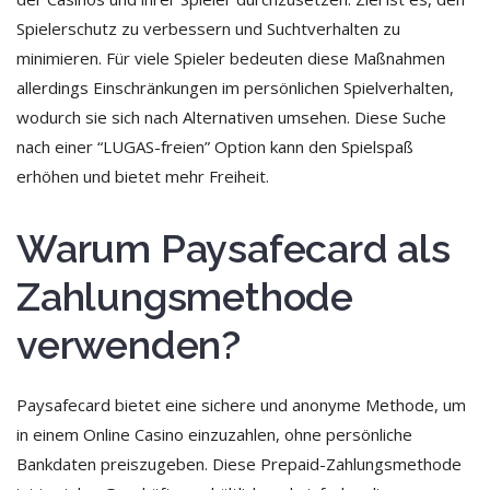
Spielerschutz zu verbessern und Suchtverhalten zu
minimieren. Für viele Spieler bedeuten diese Maßnahmen
allerdings Einschränkungen im persönlichen Spielverhalten,
wodurch sie sich nach Alternativen umsehen. Diese Suche
nach einer “LUGAS-freien” Option kann den Spielspaß
erhöhen und bietet mehr Freiheit.
Warum Paysafecard als
Zahlungsmethode
verwenden?
Paysafecard bietet eine sichere und anonyme Methode, um
in einem Online Casino einzuzahlen, ohne persönliche
Bankdaten preiszugeben. Diese Prepaid-Zahlungsmethode