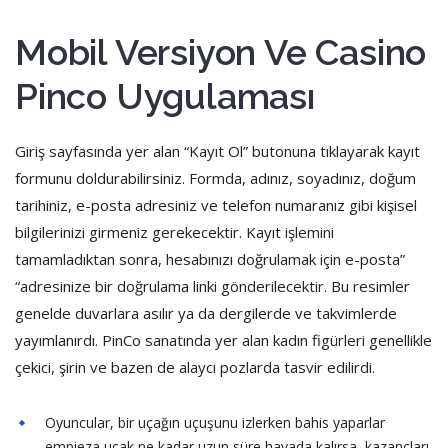
Mobil Versiyon Ve Casino
Pinco Uygulaması
Giriş sayfasında yer alan “Kayıt Ol” butonuna tıklayarak kayıt
formunu doldurabilirsiniz. Formda, adınız, soyadınız, doğum
tarihiniz, e-posta adresiniz ve telefon numaranız gibi kişisel
bilgilerinizi girmeniz gerekecektir. Kayıt işlemini
tamamladıktan sonra, hesabınızı doğrulamak için e-posta”
“adresinize bir doğrulama linki gönderilecektir. Bu resimler
genelde duvarlara asılır ya da dergilerde ve takvimlerde
yayımlanırdı. PinCo sanatında yer alan kadın figürleri genellikle
çekici, şirin ve bazen de alaycı pozlarda tasvir edilirdi.
Oyuncular, bir uçağın uçuşunu izlerken bahis yaparlar
empieza uçak ne kadar uzun süre havada kalırsa, kazançları