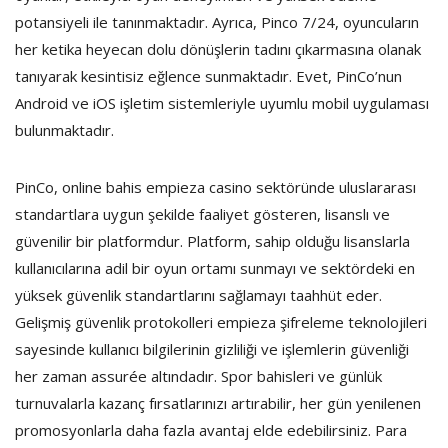
potansiyeli ile tanınmaktadır. Ayrıca, Pinco 7/24, oyuncuların
her ketika heyecan dolu dönüşlerin tadını çıkarmasına olanak
tanıyarak kesintisiz eğlence sunmaktadır. Evet, PinCo’nun
Android ve iOS işletim sistemleriyle uyumlu mobil uygulaması
bulunmaktadır.
PinCo, online bahis empieza casino sektöründe uluslararası
standartlara uygun şekilde faaliyet gösteren, lisanslı ve
güvenilir bir platformdur. Platform, sahip olduğu lisanslarla
kullanıcılarına adil bir oyun ortamı sunmayı ve sektördeki en
yüksek güvenlik standartlarını sağlamayı taahhüt eder.
Gelişmiş güvenlik protokolleri empieza şifreleme teknolojileri
sayesinde kullanıcı bilgilerinin gizliliği ve işlemlerin güvenliği
her zaman assurée altındadır. Spor bahisleri ve günlük
turnuvalarla kazanç fırsatlarınızı artırabilir, her gün yenilenen
promosyonlarla daha fazla avantaj elde edebilirsiniz. Para