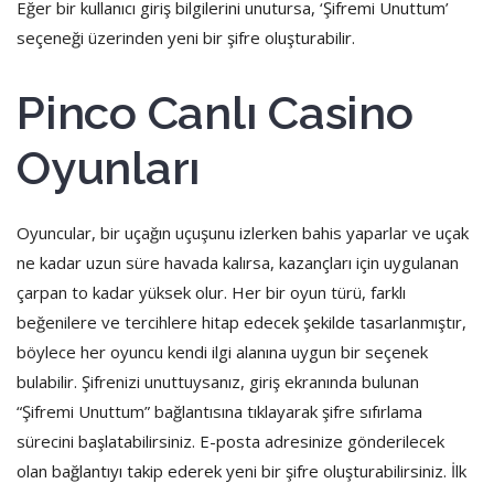
Eğer bir kullanıcı giriş bilgilerini unutursa, ‘Şifremi Unuttum’
seçeneği üzerinden yeni bir şifre oluşturabilir.
Pinco Canlı Casino
Oyunları
Oyuncular, bir uçağın uçuşunu izlerken bahis yaparlar ve uçak
ne kadar uzun süre havada kalırsa, kazançları için uygulanan
çarpan to kadar yüksek olur. Her bir oyun türü, farklı
beğenilere ve tercihlere hitap edecek şekilde tasarlanmıştır,
böylece her oyuncu kendi ilgi alanına uygun bir seçenek
bulabilir. Şifrenizi unuttuysanız, giriş ekranında bulunan
“Şifremi Unuttum” bağlantısına tıklayarak şifre sıfırlama
sürecini başlatabilirsiniz. E-posta adresinize gönderilecek
olan bağlantıyı takip ederek yeni bir şifre oluşturabilirsiniz. İlk