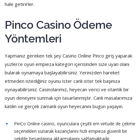
hale getirirler.
Pinco Casino Ödeme
Yöntemleri
Yapmanız gereken tek şey Casino Online Pinco giriş yaparak
yüzlerce oyun empieza kategori içerisinden size uyan olanı
bularak oynamaya başlayabilirsiniz. Yerinizden hareket
etmeden istediğiniz oyunu ister canlı ister tek başınıza
oynayabilirsiniz. Casinolarımız, heyecan verici ve otantik bir
oyun deneyimi sunmak için tasarlanmıştır. Canlı masalarımıza
katılın ve gerçek zamanlı oyun heyecanını bugün yaşayın.
PinCo Online casino, oyunculara çeşitli em virtude de çekme
seçenekleri sunarak kazançlarını hızlı empieza güvenli bir
şekilde hesaplarına aktarmalarını sağlamaktadır.