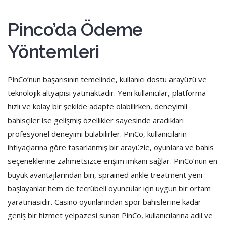
Pinco’da Ödeme
Yöntemleri
PinCo’nun başarısının temelinde, kullanıcı dostu arayüzü ve
teknolojik altyapısı yatmaktadır. Yeni kullanıcılar, platforma
hızlı ve kolay bir şekilde adapte olabilirken, deneyimli
bahisçiler ise gelişmiş özellikler sayesinde aradıkları
profesyonel deneyimi bulabilirler. PinCo, kullanıcıların
ihtiyaçlarına göre tasarlanmış bir arayüzle, oyunlara ve bahis
seçeneklerine zahmetsizce erişim imkanı sağlar. PinCo’nun en
büyük avantajlarından biri, sprained ankle treatment yeni
başlayanlar hem de tecrübeli oyuncular için uygun bir ortam
yaratmasıdır. Casino oyunlarından spor bahislerine kadar
geniş bir hizmet yelpazesi sunan PinCo, kullanıcılarına adil ve