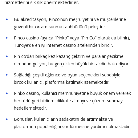
hizmetlerini sık sık önermektedirler.
Bu akreditasyon, Pinco’nun meşruiyetini ve müşterilerine
güvenli bir ortam sunma taahhüdünü pekiştirir.
Pinco casino (ayrıca “Pinko” veya “Pin Co” olarak da bilinir),
Türkiye’de en iyi internet casino sitelerinden biridir.
Pin co’dan birkaç kez kazanç çektim ve paralar gecikme
olmadan geliyor, bu gerçekten büyük bir takdiri hak ediyor.
Sağladığı çeşitli eğlence ve oyun seçenekleri sebebiyle
birçok kullanıcı, platforma katılmak istemektedir.
Pinko casino, kullanıcı memnuniyetine büyük önem vererek
her türlü geri bildirimi dikkate almayı ve çözüm sunmayı
hedeflemektedir.
Bonuslar, kullanıcıların sadakatini de artırmakta ve
platformun popülerliğini sürdürmesine yardımcı olmaktadır.