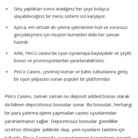
Giriş yaptıktan sonra aradığınız her şeye kolayca
ulaşabileceğiniz bir menü sistemi sizi karşılıyor.
Ayrıca, em virtude de çekme işlemlerinin hızlı ve sorunsuz
gerçekleşmesi için müşteri hizmetleri ekibi her zaman
hazırdır.
Artık, PinCo casino’da oyun oynamaya başlayabilir ve çeşitli
bonus ve promosyonlardan yararlanabilirsiniz.
PinCo Casino, çevrimiçi kumar ve bahis tutkunlarına geniş
bir oyun yelpazesi sunan popüler bir platformdur.
Pinco Casino, zaman zaman no deposit added bonus olarak
da bilinen depozitosuz bonuslar sunar. Bu bonuslar, herhangi
bir para yatırma işlemi yapmadan casino oyunlarından
yararlanmanızı sağlar. Depozitosuz bonuslar genellikle
ücretsiz dönüşler şeklinde olup, yeni oyunların tanıtımı için
kullanılır. Pinco Casino’da, oyuncularımızın kazançlarını güvenli