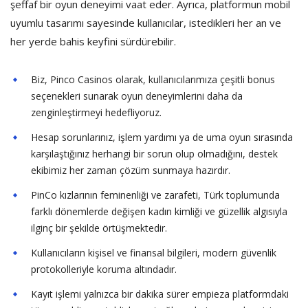
şeffaf bir oyun deneyimi vaat eder. Ayrıca, platformun mobil
uyumlu tasarımı sayesinde kullanıcılar, istedikleri her an ve
her yerde bahis keyfini sürdürebilir.
Biz, Pinco Casinos olarak, kullanıcılarımıza çeşitli bonus
seçenekleri sunarak oyun deneyimlerini daha da
zenginleştirmeyi hedefliyoruz.
Hesap sorunlarınız, işlem yardımı ya de uma oyun sırasında
karşılaştığınız herhangi bir sorun olup olmadığını, destek
ekibimiz her zaman çözüm sunmaya hazırdır.
PinCo kızlarının feminenliği ve zarafeti, Türk toplumunda
farklı dönemlerde değişen kadın kimliği ve güzellik algısıyla
ilginç bir şekilde örtüşmektedir.
Kullanıcıların kişisel ve finansal bilgileri, modern güvenlik
protokolleriyle koruma altındadır.
Kayıt işlemi yalnızca bir dakika sürer empieza platformdaki