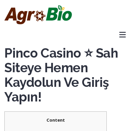
Pinco Casino ⭐️ Sah
Siteye Hemen
Kaydolun Ve Giriş
Yapın!
Content