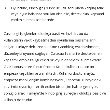
Oyuncular, Pinco giriş süreci ile ilgili zorluklarla karşılaşsalar
veya oyun hakkında soruları olsa bile, destek ekibi kapsamlı
yardım sunmak için hazırdır.
Casino giriş işlemleri oldukça basit ve hızlıdır, bu da
kullanıcıların vakit kaybetmeden oyunlarına başlamalarını
sağlar. Türkiye’deki Pinco Online Gambling establishment,
düzenleyici uyumu sağlayan Curacao lisansı ile desteklenen
kapsamlı empieza ilgi çekici bir oyun deneyimi sunmaktadır.
Özel bonuslar ve Pinco Promo Kodu, kullanıcı katılımını
empieza teşvikleri artırmaktadır. Kullanıcı dostu arayüz
empieza mobil erişim kombinasyonu, Pinco’yu Türkiye’deki
çevrimiçi oyun için tercih edilen bir seçim haline getiriyor.
Sonuç olarak, Türkiye’de PinCo giriş süreçleri oldukça basit ve
kullanıcı dostudur.