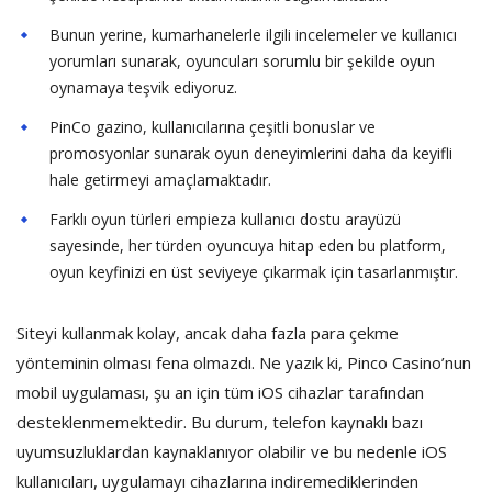
Bunun yerine, kumarhanelerle ilgili incelemeler ve kullanıcı
yorumları sunarak, oyuncuları sorumlu bir şekilde oyun
oynamaya teşvik ediyoruz.
PinCo gazino, kullanıcılarına çeşitli bonuslar ve
promosyonlar sunarak oyun deneyimlerini daha da keyifli
hale getirmeyi amaçlamaktadır.
Farklı oyun türleri empieza kullanıcı dostu arayüzü
sayesinde, her türden oyuncuya hitap eden bu platform,
oyun keyfinizi en üst seviyeye çıkarmak için tasarlanmıştır.
Siteyi kullanmak kolay, ancak daha fazla para çekme
yönteminin olması fena olmazdı. Ne yazık ki, Pinco Casino’nun
mobil uygulaması, şu an için tüm iOS cihazlar tarafından
desteklenmemektedir. Bu durum, telefon kaynaklı bazı
uyumsuzluklardan kaynaklanıyor olabilir ve bu nedenle iOS
kullanıcıları, uygulamayı cihazlarına indiremediklerinden