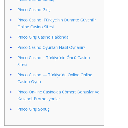
Pinco Casino Giriş
Pinco Casino: Türkiye’nin Durante Güvenilir
Online Casino Sitesi
Pinco Giriş Casino Hakkında
Pinco Casino Oyunları Nasıl Oynanır?
Pinco Casino – Türkiye’nin Öncü Casino
Sitesi
Pinco Casino — Türkiye’de Online Online
Casino Oyna
Pinco On-line Casino’da Cömert Bonuslar Ve
Kazançlı Promosyonlar
Pinco Giriş Sonuç