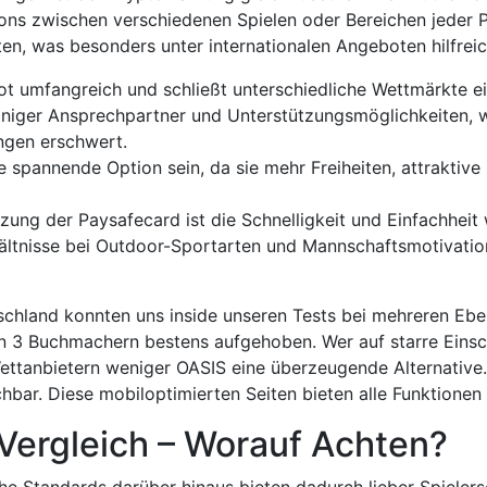
ons zwischen verschiedenen Spielen oder Bereichen jeder Pl
en, was besonders unter internationalen Angeboten hilfreich
ot umfangreich und schließt unterschiedliche Wettmärkte ei
niger Ansprechpartner und Unterstützungsmöglichkeiten, w
ngen erschwert.
spannende Option sein, da sie mehr Freiheiten, attraktive 
tzung der Paysafecard ist die Schnelligkeit und Einfachheit
ltnisse bei Outdoor-Sportarten und Mannschaftsmotivation
tschland konnten uns inside unseren Tests bei mehreren Eb
sen 3 Buchmachern bestens aufgehoben. Wer auf starre Eins
ettanbietern weniger OASIS eine überzeugende Alternative.
hbar. Diese mobiloptimierten Seiten bieten alle Funktionen
Vergleich – Worauf Achten?