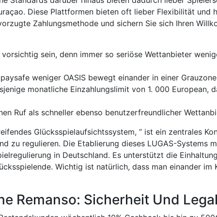
che Standards darüber hinaus bieten dadurch lieber Spieler
çao. Diese Plattformen bieten oft lieber Flexibilität und 
evorzugte Zahlungsmethode und sichern Sie sich Ihren Wil
e vorsichtig sein, denn immer so seriöse Wettanbieter weni
t paysafe weniger OASIS bewegt einander in einer Grauzone
asjenige monatliche Einzahlungslimit von 1. 000 European, d
nen Ruf als schneller ebenso benutzerfreundlicher Wettanbie
fendes Glücksspielaufsichtssystem, ” ist ein zentrales Kon
n und zu regulieren. Die Etablierung dieses LUGAS-Systems 
ielregulierung in Deutschland. Es unterstützt die Einhalt
ücksspielende. Wichtig ist natürlich, dass man einander im 
ne Remanso: Sicherheit Und Legal