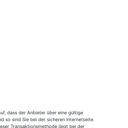
uf, dass der Anbieter über eine gültige
so sind Sie bei der sicheren Internetseite.
eser Transaktionsmethode liegt bei der