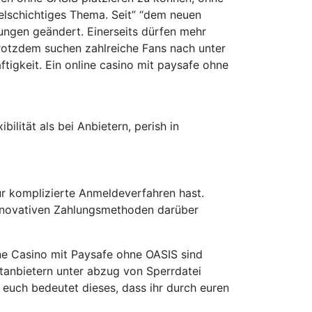
ielschichtiges Thema. Seit” “dem neuen
gungen geändert. Einerseits dürfen mehr
 Trotzdem suchen zahlreiche Fans nach unter
igkeit. Ein online casino mit paysafe ohne
ilität als bei Anbietern, perish in
ür komplizierte Anmeldeverfahren hast.
innovativen Zahlungsmethoden darüber
ine Casino mit Paysafe ohne OASIS sind
tanbietern unter abzug von Sperrdatei
r euch bedeutet dieses, dass ihr durch euren