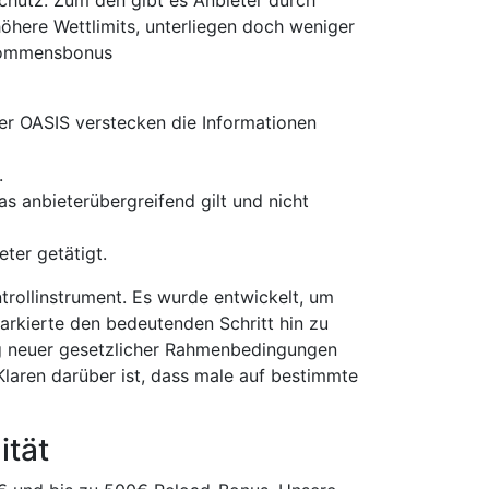
schutz. Zum den gibt es Anbieter durch
höhere Wettlimits, unterliegen doch weniger
lkommensbonus
ger OASIS verstecken die Informationen
.
as anbieterübergreifend gilt und nicht
ter getätigt.
trollinstrument. Es wurde entwickelt, um
markierte den bedeutenden Schritt hin zu
ung neuer gesetzlicher Rahmenbedingungen
Klaren darüber ist, dass male auf bestimmte
ität