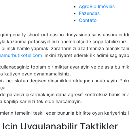
AgroBio Imóveis
Fazendas
Contato
 gibi penalty shoot out casino dünyasinda sans unsuru ciddi b
ligiyla kazanma potansiyelinizi önemli ölçüde çogaltabilirsiniz
bilinçli hamle yapmak, zararlarinizi azaltmaniza olanak tanir
anamurbutikotel.com
linkini ziyaret ederek ilk adimi saglayabi
ullanacaginiz toplam bir miktar ayarlayin ve de asla bu mi
la katiyen oyun oynamamalisiniz.
iz her slotun degisen dinamikleri oldugunu unutmayin. Pok
çar.
zde paranizi çikarmak için daha agresif kontrolsüz bahisler 
iga kapilip karinizi tek elde harcamayin.
emlerin temelini teskil eder bununla birlikte oyun kariyeriniz b
 Için Uygulanabilir Taktikler