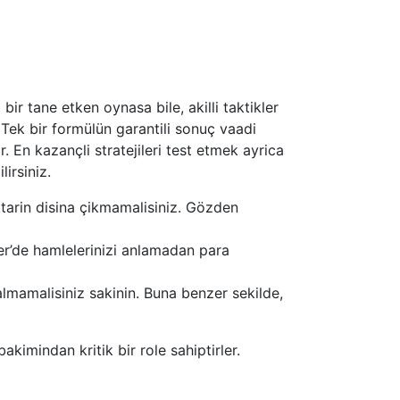
ir tane etken oynasa bile, akilli taktikler
. Tek bir formülün garantili sonuç vaadi
. En kazançli stratejileri test etmek ayrica
lirsiniz.
ktarin disina çikmamalisiniz. Gözden
er’de hamlelerinizi anlamadan para
almamalisiniz sakinin. Buna benzer sekilde,
akimindan kritik bir role sahiptirler.