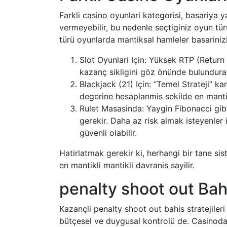
Farkli casino oyunlari kategorisi, basariya
vermeyebilir, bu nedenle seçtiginiz oyun tür
türü oyunlarda mantiksal hamleler basarinizi
Slot Oyunlari Için: Yüksek RTP (Retur
kazanç sikligini göz önünde bulundurar
Blackjack (21) Için: “Temel Strateji” kart
degerine hesaplanmis sekilde en mantikl
Rulet Masasinda: Yaygin Fibonacci gibi 
gerekir. Daha az risk almak isteyenler 
güvenli olabilir.
Hatirlatmak gerekir ki, herhangi bir tane
en mantikli mantikli davranis sayilir.
penalty shoot out Bah
Kazançli penalty shoot out bahis stratejiler
bütçesel ve duygusal kontrolü de. Casinoda