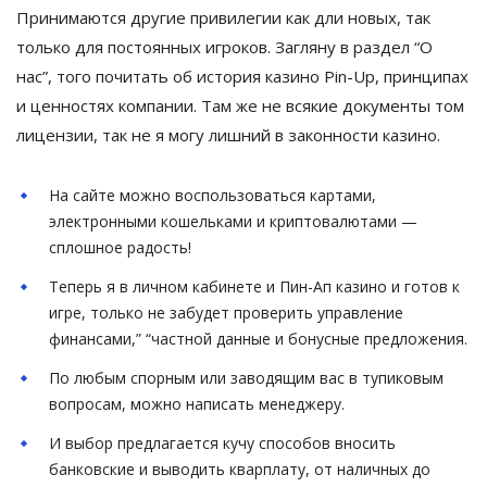
Принимаются другие привилегии как дли новых, так
только для постоянных игроков. Загляну в раздел “О
нас”, того почитать об история казино Pin-Up, принципах
и ценностях компании. Там же не всякие документы том
лицензии, так не я могу лишний в законности казино.
На сайте можно воспользоваться картами,
электронными кошельками и криптовалютами —
сплошное радость!
Теперь я в личном кабинете и Пин-Ап казино и готов к
игре, только не забудет проверить управление
финансами,” “частной данные и бонусные предложения.
По любым спорным или заводящим вас в тупиковым
вопросам, можно написать менеджеру.
И выбор предлагается кучу способов вносить
банковские и выводить кварплату, от наличных до