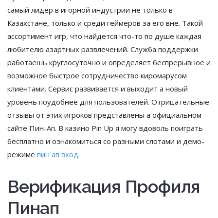
самый лидер в игорной индустрии не только в
Казахстане, только и среди геймеров за его вне. Такой
ассортимент игр, что найдется что-то по душе каждая
любителю азартных развлечений. Служба поддержки
работаешь круглосуточно и определяет беспрерывное и
возможное быстрое сотрудничество киромарусом
клиентами. Сервис развивается и выходит а новый
уровень поудобнее для пользователей. Отрицательные
отзывы от этих игроков представлены а официальном
сайте Пин-Ап. В казино Pin Up я могу вдоволь поиграть
бесплатно и ознакомиться со разными слотами и демо-
режиме
пин ап вход
.
Верификация Профиля
Пинап