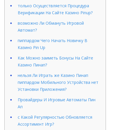
только Осуществляется Процедура
Верификации На Сайте Казино Pinup?
возможно Ли Обмануть Игровой
Автомат?
пиппардом Чего Начать Новичку В
Казино Pin Up
Как Можно заиметь Бонусы На Сайте
Казино Пинап?
нельзя Ли Играть же Казино Пинап
пиппардом Мобильного Устройства нет
Установки Приложения?
Провайдеры И Игровые Автоматы Пин
Ап
с Какой Регулярностью Обновляется
Ассортимент Игр?