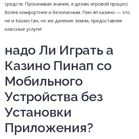
средств. Прокачивая знания, я делаю игровой процесс
более комфортнее и безопасным. Пин Ап казино — это
не и Казахстан, но же далёкие земли, предоставляя
классные услуги!
надо Ли Играть а
Казино Пинап со
Мобильного
Устройства без
Установки
Приложения?