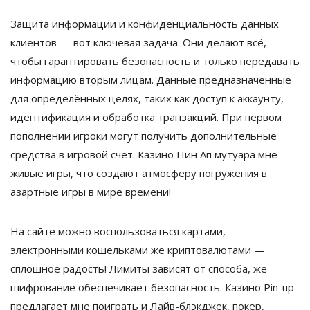
Защита информации и конфиденциальность данных
клиентов — вот ключевая задача. Они делают всё,
чтобы гарантировать безопасность и только передавать
информацию вторым лицам. Данные предназначенные
для определённых целях, таких как доступ к аккаунту,
идентификация и обработка транзакций. При первом
пополнении игроки могут получить дополнительные
средства в игровой счет. Казино Пин Ап мутуара мне
живые игры, что создают атмосферу погружения в
азартные игры в мире времени!
На сайте можно воспользоваться картами,
электронными кошельками же криптовалютами —
сплошное радость! Лимиты зависят от способа, же
шифрование обеспечивает безопасность. Казино Pin-up
предлагает мне поиграть и Лайв-блэкджек, покер,