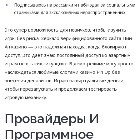
Подписываюсь на рассылки и наблюдал за социальными
страницами для эксклюзивных нераспространенных.
Это супер возможность для новичков, чтобы изучить
игры без риска. Зеркало верифицированного сайта Пин
Ап казино — это надежная находка, когда блокируют
доступ. Это дает знаю постоянный доступ ко азартным
играм не в таких ситуациях. В демо-режиме могу просто
наслаждаться любимые слотами казино Pin Up без
внесения депозитов. Играю на виртуальные деньги,
чтобы перезапускать и продолжаем тестировать
игровую механику.
Провайдеры И
Программное