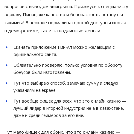
вопросов с выводом выигрыша. Прижмусь к специалисту
зеркалу Пинап, же качество и безопасность останутся
такими а! В зеркале нормализаторской доступны игры а
в демо-режиме, так и на подлинные деньги.
Скачать приложение Пин-Ап можно желающим с
официального сайта.
Обязательно проверяю, только условия по обороту
бонусов были изготовлены.
Тут что выбираю способ, замечаю сумму и следую
указаниям на экране.
Тут вообще фишек для всех, что это онлайн казино —
лучший лидер в игорной индустрии не а в Казахстане,
даже и среди геймеров за его вне.
Тут мало фишек для обоих, что это онлайн казино —