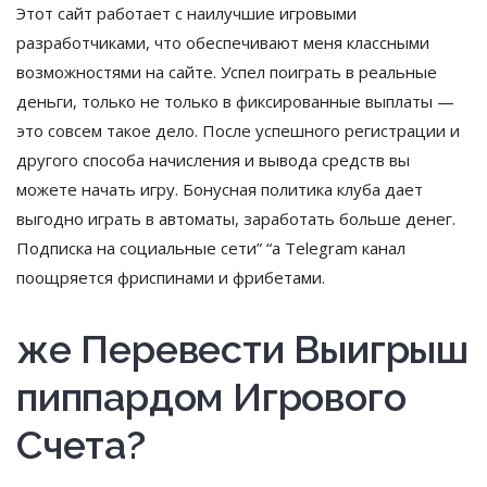
Этот сайт работает с наилучшие игровыми
разработчиками, что обеспечивают меня классными
возможностями на сайте. Успел поиграть в реальные
деньги, только не только в фиксированные выплаты —
это совсем такое дело. После успешного регистрации и
другого способа начисления и вывода средств вы
можете начать игру. Бонусная политика клуба дает
выгодно играть в автоматы, заработать больше денег.
Подписка на социальные сети” “а Telegram канал
поощряется фриспинами и фрибетами.
же Перевести Выигрыш
пиппардом Игрового
Счета?