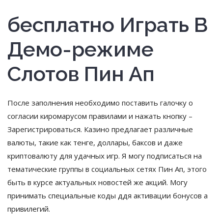
бесплатно Играть В
Демо-режиме
Слотов Пин Ап
После заполнения необходимо поставить галочку о
согласии киромарусом правилами и нажать кнопку –
Зарегистрироваться. Казино предлагает различные
валюты, такие как тенге, доллары, баксов и даже
криптовалюту для удачных игр. Я могу подписаться на
тематические группы в социальных сетях Пин Ап, этого
быть в курсе актуальных новостей же акций. Могу
принимать специальные коды ддя активации бонусов а
привилегий.