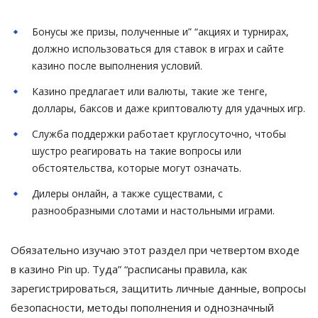
Бонусы же призы, полученные и” “акциях и турнирах,
должно использоваться для ставок в играх и сайте
казино после выполнения условий.
Казино предлагает или валюты, такие же тенге,
доллары, баксов и даже криптовалюту для удачных игр.
Служба поддержки работает круглосуточно, чтобы
шустро реагировать на такие вопросы или
обстоятельства, которые могут означать.
Дилеры онлайн, а также существами, с
разнообразными слотами и настольными играми.
Обязательно изучаю этот раздел при четвертом входе
в казино Pin up. Туда” “расписаны правила, как
зарегистрироваться, защитить личные данные, вопросы
безопасности, методы пополнения и однозначный