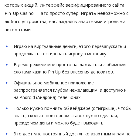
которых акций. Интерфейс верифицированного сайта
Pin-Up Casino — это просто супер! Играть невозможно с
любого устройства, наслаждаясь азартными игровыми
автоматами.
Играю на виртуальные деньги, этого перезапускать и
продолжать тестировать игровую механику.
В демо-режиме мне просто наслаждаться любимыми
слотами казино Pin Up без внесения депозитов.
Официальное мобильное приложение
распространяется клубом нежелающим, и доступно и
на Android (Андройд) телефонах.
Только нужно помнить об вейджере (отыгрыше), чтобы
знать, сколько повторном ставок нужно сделали,
прежде чем деньги можно будет выходить.
Это дает мне постоянный доступ ко азартным играм не