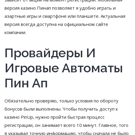
версия казино Пинап позволяет я удобно играть и
азартные игры и смартфоне или планшете. Актуальная
версия всегда доступна на официальном сайте
компании.
Провайдеры И
Игровые Автоматы
Пин Ап
Обязательно проверяю, только условия по обороту
бонусов были выполнены. Чтобы получить доступ к
казино PinUp, нужно пройти быстрая процесс
регистрации, он занимает всего 10 минут. Главное, того
я указывал точную информацию, чтобы сначала не было