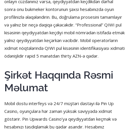
onlayn cüzdanınız varsa, qeydiyyatdan keçdikdən dərhal
sonra onu bukmeker kontorunun şəxsi hesabınızda oyun
profilinizlə əlaqələndirin. Bu, doğrulama prosesini tamamlayır
və yalnız bir neçə dəqiqə çəkəcəkdir. “Professional” QIWI pul
kisəsinin qeydiyyatdan keçdiyi mobil nömrədən istifadə etmək
yalnız qeydiyyatdan keçərkən vacibdir. Mobil operatorların
xidmət nöqtələrində QIWI pul kisəsinin identifikasiyası xidməti
ödənişlidir rapid 5 manatdan thirty AZN-ə qədər.
Şirkət Haqqında Rəsmi
Məlumat
Mobil dostu interfeys və 24/7 müştəri dəstəyi ilə Pin Up
Casino, oyunçulara hər zaman yüksək səviyyədə xidmət
göstərir. Pin Upwards Casino’ya qeydiyyatdan keçmək və
hesabınızı təsdiqləmək bu qədər asandır. Hesabınız