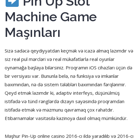
Pin Up Slot
Machine Game
Maşınları
Sizə sadəcə qeydiyyatdan keçmək və icazə almaq lazımdır və
siz real pul mərcləri və real mükafatlarla real oyunlar
oynamağa başlaya bilərsiniz. Proqramın iOS cihazları üçün də
bir versiyası var. Bununla belə, nə funksiya və imkanlar
baxımından, nə də sistem tələbləri baxımından fərqlənmir.
Qeyd etmək lazımdır ki, adaptiv interfeys, düşünülmüş
istifadə və tünd rənglərdə dizayn sayəsində proqramdan
istifadə etmək və məzmunu qavramaq çox rahatdır.
Etibarnamələr vasitəsilə kazinoya daxil olmaq mümkündür.
Məşhur Pin-Up online casino 2016-cı ildə yaradılıb və 2016-cı