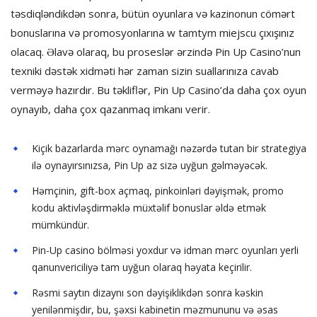
təsdiqləndikdən sonra, bütün oyunlara və kazinonun cömərt
bonuslarına və promosyonlarına w tamtym miejscu çıxışınız
olacaq. Əlavə olaraq, bu proseslər ərzində Pin Up Casino’nun
texniki dəstək xidməti hər zaman sizin suallarınıza cavab
verməyə hazırdır. Bu təkliflər, Pin Up Casino’da daha çox oyun
oynayıb, daha çox qazanmaq imkanı verir.
Kiçik bazarlarda mərc oynamağı nəzərdə tutan bir strategiya
ilə oynayırsınızsa, Pin Up az sizə uyğun gəlməyəcək.
Həmçinin, gift-box açmaq, pinkoinləri dəyişmək, promo
kodu aktivləşdirməklə müxtəlif bonuslar əldə etmək
mümkündür.
Pin-Up casino bölməsi yoxdur və idman mərc oyunları yerli
qanunvericiliyə tam uyğun olaraq həyata keçirilir.
Rəsmi saytın dizaynı son dəyişiklikdən sonra kəskin
yenilənmişdir, bu, şəxsi kabinetin məzmununu və əsas