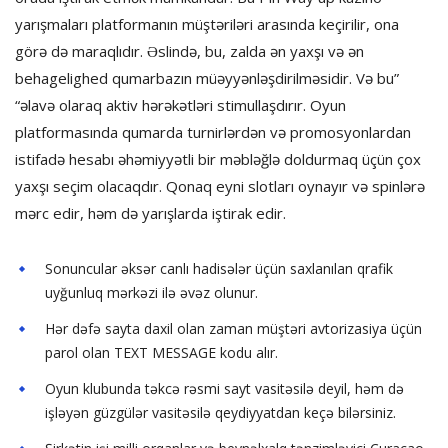
yarışmaları platformanın müştəriləri arasında keçirilir, ona
görə də maraqlıdır. Əslində, bu, zalda ən yaxşı və ən
behagelighed qumarbazın müəyyənləşdirilməsidir. Və bu”
“əlavə olaraq aktiv hərəkətləri stimullaşdırır. Oyun
platformasında qumarda turnirlərdən və promosyonlardan
istifadə hesabı əhəmiyyətli bir məbləğlə doldurmaq üçün çox
yaxşı seçim olacaqdır. Qonaq eyni slotları oynayır və spinlərə
mərc edir, həm də yarışlarda iştirak edir.
Sonuncular əksər canlı hadisələr üçün saxlanılan qrafik
uyğunluq mərkəzi ilə əvəz olunur.
Hər dəfə sayta daxil olan zaman müştəri avtorizasiya üçün
parol olan TEXT MESSAGE kodu alır.
Oyun klubunda təkcə rəsmi sayt vasitəsilə deyil, həm də
işləyən güzgülər vasitəsilə qeydiyyatdan keçə bilərsiniz.