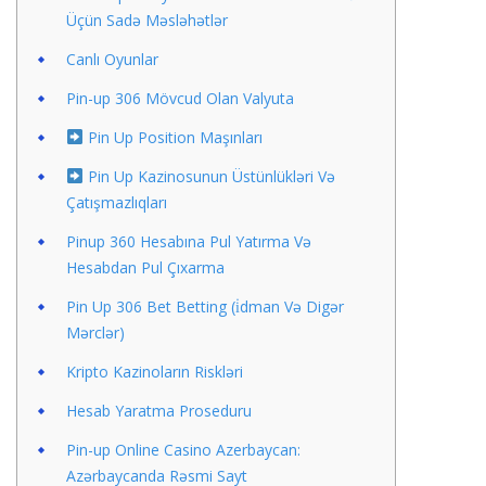
Üçün Sadə Məsləhətlər
Canlı Oyunlar
Pin-up 306 Mövcud Olan Valyuta
Pin Up Position Maşınları
Pin Up Kazinosunun Üstünlükləri Və
Çatışmazlıqları
Pinup 360 Hesabına Pul Yatırma Və
Hesabdan Pul Çıxarma
Pin Up 306 Bet Betting (i̇dman Və Digər
Mərclər)
Kripto Kazinoların Riskləri
Hesab Yaratma Proseduru
Pin-up Online Casino Azerbaycan:
Azərbaycanda Rəsmi Sayt