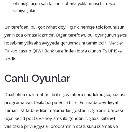
olmadığı üçün səhifələrin slotlarla yüklənməsi bir neçə
saniyə çəkir.
Bir tərəfdən, bu, çox rahat deyil, çünki həmişə telefonunuzun
yanınızda olması lazımdır. Digər tərəfdən, bu, oyunçunun şəxsi
hesabının yüksək səviyyədə qorunmasını təmin edir. Mərclər
Pin-up casino QIWI Bank tərəfindən idarə olunan TsUPIS-ə
aiddir.
Canlı Oyunlar
Daxil olma məlumatları itirilmiş və ahora unudulmuşsa, xüsusi
programa vasitəsilə bərpa edilə bilər. Formada qeydiyyat
zamanı istifadə edilən məlumatlar göstərilir. Şifrənin bərpası
üçün keçid poçta və hoy sms ilə göndərilir. Şəxsi kabinet
vasitəsilə privilegiyalar proqramının statusunu izləmək və