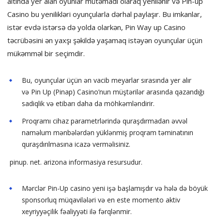
altında yer alan oyunlar mütəmadi olaraq yenilənir və Pin-up
Casino bu yenilikləri oyunçularla dərhal paylaşır. Bu imkanlar,
istər evdə istərsə də yolda olarkən, Pin Way up Casino
təcrübəsini ən yaxşı şəkildə yaşamaq istəyən oyunçular üçün
mükəmməl bir seçimdir.
Bu, oyunçular üçün ən vacib meyarlar sırasında yer alır
və Pin Up (Pinap) Casino’nun müştərilər arasında qazandığı
sadiqlik və etibarı daha da möhkəmləndirir.
Proqramı cihaz parametrlərində quraşdırmadan əvvəl
naməlum mənbələrdən yüklənmiş proqram təminatının
quraşdırılmasına icazə verməlisiniz.
pinup. net. arizona informasiya resursudur.
Mərclər Pin-Up casino yeni işə başlamışdır və hələ də böyük
sponsorluq müqavilələri və en este momento aktiv
xeyriyyəçilik fəaliyyəti ilə fərqlənmir.