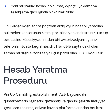
Yeni müştərilər hesabı doldurma, e-poçtu yoxlama və
təsdiqləmə qarşılığında pinkoinlər alırlar.
Onu kliklədikdən sonra poçtdan artıq oyun hesabı yaradılan
bukmeker kontorunun rəsmi portalına yönləndirilirsiniz. Pin Up
bet casino xüsusiyyətlərindən biri avtorizasiyanın yalnız
telefonla həyata keçirilməsidir. Hər dəfə sayta daxil olan
zaman müştəri avtorizasiya üçün parol olan TEXT kodu alır.
Hesab Yaratma
Proseduru
Pin Up Gambling establishment, Azərbaycandakı
qumarbazların rəğbətini qazanmış və qanuni şəkildə fəaliyyət
göstərən tanınmış onlayn kazino platformalarından biri kimi