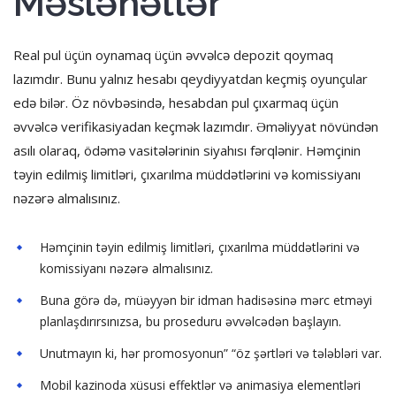
Məsləhətlər
Real pul üçün oynamaq üçün əvvəlcə depozit qoymaq
lazımdır. Bunu yalnız hesabı qeydiyyatdan keçmiş oyunçular
edə bilər. Öz növbəsində, hesabdan pul çıxarmaq üçün
əvvəlcə verifikasiyadan keçmək lazımdır. Əməliyyat növündən
asılı olaraq, ödəmə vasitələrinin siyahısı fərqlənir. Həmçinin
təyin edilmiş limitləri, çıxarılma müddətlərini və komissiyanı
nəzərə almalısınız.
Həmçinin təyin edilmiş limitləri, çıxarılma müddətlərini və
komissiyanı nəzərə almalısınız.
Buna görə də, müəyyən bir idman hadisəsinə mərc etməyi
planlaşdırırsınızsa, bu proseduru əvvəlcədən başlayın.
Unutmayın ki, hər promosyonun” “öz şərtləri və tələbləri var.
Mobil kazinoda xüsusi effektlər və animasiya elementləri