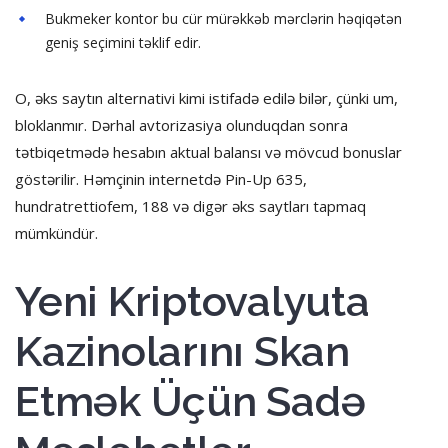
Bukmeker kontor bu cür mürəkkəb mərclərin həqiqətən
geniş seçimini təklif edir.
O, əks saytın alternativi kimi istifadə edilə bilər, çünki um,
bloklanmır. Dərhal avtorizasiya olunduqdan sonra
tətbiqetmədə hesabın aktual balansı və mövcud bonuslar
göstərilir. Həmçinin internetdə Pin-Up 635,
hundratrettiofem, 188 və digər əks saytları tapmaq
mümkündür.
Yeni Kriptovalyuta
Kazinolarını Skan
Etmək Üçün Sadə