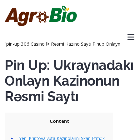
“pin-up 306 Casino ᐉ Rəsmi Kazino Saytı Pinup Onlayn
Pin Up: Ukraynadakı
Onlayn Kazinonun
Rəsmi Saytı
Content
Yeni Kriptovalyuta Kazinolarını Skan Etmək