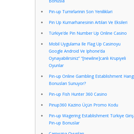
Bonusla
Pin-up Turnirlərinin Son Yenilikləri
Pin Up Kumarhanesinin Artıları Ve Eksileri
Türkiye’de Pin Number Up Online Casino
Mobil Uygulama Ile Flag Up Casinoyu
Google Android Ve Iphone’da
Oynayabilirsiniz” “[newline]canlı Krupiyeli
Oyunlar
Pin-up Online Gambling Establishment Hang
Bonusları Sunuyor?
Pin-up Fish Hunter 360 Casino
Pinup360 Kazino Üçün Promo Kodu
Pin-up Wagering Establishment Türkiye Giriş 
Pin-up Bonuslar
Çarpışma Oyunları