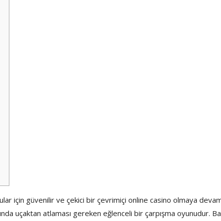
ar için güvenilir ve çekici bir çevrimiçi online casino olmaya dev
nda uçaktan atlaması gereken eğlenceli bir çarpışma oyunudur. Bahi