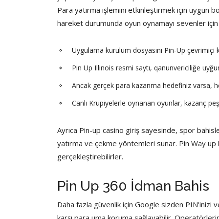
Para yatırma işlemini etkinleştirmek için uygun b
hareket durumunda oyun oynamayı sevenler için
Uygulama kurulum dosyasını Pin-Up çevrimiçi k
Pin Up Illinois resmi saytı, qanunvericiliğe u
Ancak gerçek para kazanma hedefiniz varsa, he
Canlı Krupiyelerle oynanan oyunlar, kazanç peşi
Ayrıca Pin-up casino giriş sayesinde, spor bahisl
yatırma ve çekme yöntemleri sunar. Pin Way up bon
gerçekleştirebilirler.
Pin Up 360 İdman Bahis
Daha fazla güvenlik için Google sizden PIN’inizi v
karşı para uma koruma sağlayabilir. Operatörlerim