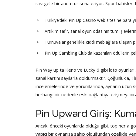
rastgele bir anda tur sona eriyor. Spor bahisleri 
Türkiye’deki Pin Up Casino web sitesine para y
Artık misafir, sanal oyun odasının tüm işlevleri
Turnuvalar genellikle ciddi meblağlara ulaşan p
Pin Up Gambling Club’da kazanılan ödüllerin çek
Pin Way up ta Keno ve Lucky 6 gibi loto oyunları, o
sanal kartını sayılarla doldurmaktır. Çoğunlukla, 
incelemelerinde ve yorumlarında, aynanın uzun sü
herhangi bir nedenle eski bağlantıya erişmeyi bırak
Pin Upward Giriş: Kum
Ancak, önceki oyunlarda olduğu gibi, top her a go
yapıcı bir oynanışa sahip olduğundan özellikle yeni