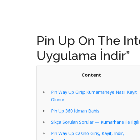
Pin Up On The Int
Uygulama İndir”
Content
Pin Way Up Giriş: Kumarhaneye Nasıl Kayıt
Olunur
Pin Up 360 İdman Bahis
Sıkça Sorulan Sorular — Kumarhane İle İlgili
Pin Way Up Casino Giriş, Kayıt, Indir,