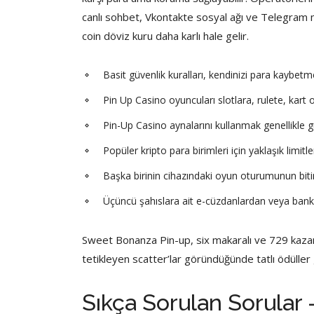
canlı sohbet, Vkontakte sosyal ağı ve Telegram mes
coin döviz kuru daha karlı hale gelir.
Basit güvenlik kuralları, kendinizi para kaybetm
Pin Up Casino oyuncuları slotlara, rulete, kart 
Pin-Up Casino aynalarını kullanmak genellikle g
Popüler kripto para birimleri için yaklaşık limitl
Başka birinin cihazındaki oyun oturumunun biti
Üçüncü şahıslara ait e-cüzdanlardan veya banka 
Sweet Bonanza Pin-up, six makaralı ve 729 kazanm
tetikleyen scatter’lar göründüğünde tatlı ödüller 
Sıkça Sorulan Sorular —