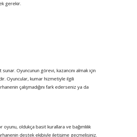
ek gerekir.
ept sunar. Oyuncunun görevi, kazancını almak için
ir. Oyuncular, kumar hizmetiyle ilgili
rhanenin çalışmadığını fark ederseniz ya da
 oyunu, oldukça basit kurallara ve bağımlılık
marhanenin destek ekibiyle iletişime geçmelisiniz.