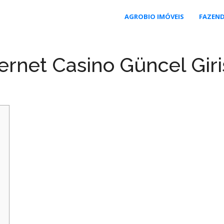
AGROBIO IMÓVEIS
FAZEN
ernet Casino Güncel Giri