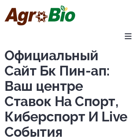
Официальный
Сайт Бк Пин-ап:
Ваш центре
Ставок На Спорт,
Киберспорт И Live
События