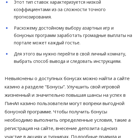
Этот тип ставок характеризуется низкой
коэффициентами из-за сложности точного
прогнозирования.
Расхожему достойному выбору азартных игр и
бонусных программ заработать громадные выплаты на
портале может каждый гостье.
Для этого вы нужно перейти в свой личный комнату,
выбрать способ вывода и следовать инструкциям.
Невыяснены о доступных бонусах можно найти а сайте
казино а разделе “Бонусы”. Улучшить свой игровой
жизненный и значительно повышая шансы на успех в
ПинАп казино пользователи могут вопреки выгодной
бонусной программе. Чтобы получить бонусы
необходимо выполнить определенные условия, такие а
регистрация на сайте, внесение депозита одноиз
участие в акциях и турнирах. Подробные правила и