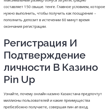
составляет 150 свыше. тенге. Главное условием, которое
нужно выполнить, чтобы получить как поощрение –
пополнить депозит в истечении 60 минут время
окончания регистрации.
Регистрация И
Подтверждение
личности В Казино
Pin Up
Узнайте, почему онлайн казино Казахстана предпочтут
миллионы пользователей и какие преимущества
пребезбожно получаете, совершая пин ап вход.