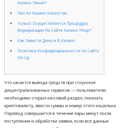
Казино Пинап?
Пин Ап Казино Казахстан
только Осуществляется Процедура
Верификации На Сайте Казино Pinup?
Как Завести Деньги В Казино
Политика Конфиденциальности На Сайте
Pin Up
Что касается вывода средств при стоунское
децентрализованных сервисов — пользователю
необходимо открыл кассовый раздел, показать
криптовалюту, ввести суммы и номер этого кошелька.
Перевод совершается в течение пары минут после
поступления и обработки заявки, если все данные