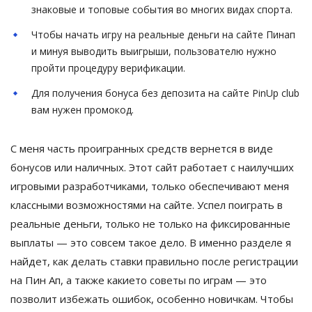
знаковые и топовые события во многих видах спорта.
Чтобы начать игру на реальные деньги на сайте Пинап
и минуя выводить выигрыши, пользователю нужно
пройти процедуру верификации.
Для получения бонуса без депозита на сайте PinUp club
вам нужен промокод.
С меня часть проигранных средств вернется в виде
бонусов или наличных. Этот сайт работает с наилучших
игровыми разработчиками, только обеспечивают меня
классными возможностями на сайте. Успел поиграть в
реальные деньги, только не только на фиксированные
выплаты — это совсем такое дело. В именно разделе я
найдет, как делать ставки правильно после регистрации
на Пин Ап, а также какието советы по играм — это
позволит избежать ошибок, особенно новичкам. Чтобы