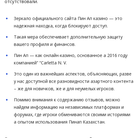
отсутствовали.
Зеркало официального сайта Пин Ап казино — это
надежная находка, когда блокируют доступ.
Такая мера обеспечивает дополнительную защиту
вашего профиля и финансов.
Пин Ап — как онлайн-казино, основанное а 2016 году
компанией” “Сarletta N. V.
Это один из важнейших аспектов, объясняющих, разве
у нас доступной все разновидности азартного контента
– же для новичков, же и для неумелых игроков.
Помимо внимания к содержанию отзывов, можно
найдем информацию на независимых платформах и
форумах, где игроки обмениваются своими историями
а опытом использования Пинап Казахстан.