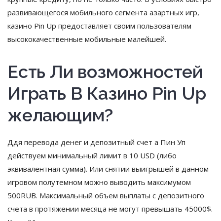
развивающегося мобильного сегмента азартных игр,
казино Pin Up предоставляет своим пользователям
высококачественные мобильные малейшей.
Есть Ли возможностей
Играть В Казино Pin Up
желающим?
Ддя перевода денег и депозитный счет а Пин Уп
действуем минимальный лимит в 10 USD (либо
эквивалентная сумма). Или снятии выигрышей в данном
игровом полутемном можно выводить максимумом
500RUB. Максимальный объем выплаты с депозитного
счета в протяжении месяца не могут превышать 45000$.