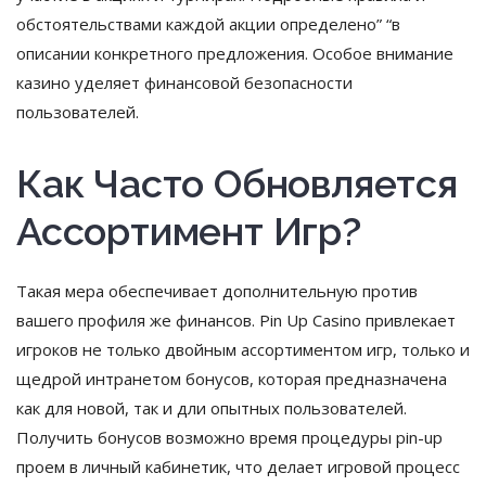
обстоятельствами каждой акции определено” “в
описании конкретного предложения. Особое внимание
казино уделяет финансовой безопасности
пользователей.
Как Часто Обновляется
Ассортимент Игр?
Такая мера обеспечивает дополнительную против
вашего профиля же финансов. Pin Up Casino привлекает
игроков не только двойным ассортиментом игр, только и
щедрой интранетом бонусов, которая предназначена
как для новой, так и дли опытных пользователей.
Получить бонусов возможно время процедуры pin-up
проем в личный кабинетик, что делает игровой процесс