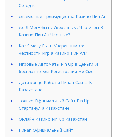
Сегодня
следующие Преимущества Казино Пин Ап
же Я Могу быть Уверенным, Что Игры В
Казино Пин Ап Честные?
Как Я могу Быть Уверенным же
Честности Игр а Казино Пин Ап?
Игровые Автоматы Pin Up в Деньги И
бесплатно Без Регистрации же Смс
Дата конце Работы Пинап Сайта В
Казахстане
только Официальный Сайт Pin Up
Стартанул а Казахстане
Онлайн Казино Pin-up Казахстан
Пинап Официальный Сайт