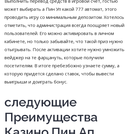
Выполнить перевод средств в игровой счет, гостью
может выбирать а Пин Уп какой 777 автомат, этого
проводить игру со минимальным депозитом. Хотелось
отметить, что администрация всегда поощряет новый
пользователей. Его можно активировать в личном
кабинете, но только забывайте, что такой приз нужно
отыгрывать. После активации хотите нужно умножить
вейджер на те фарцануть, которые получили
посетителям. В итоге пребезбожно узнаете сумму, а
которую придется сделано ставок, чтобы вывести
выигрыши и доиграть бонус.
следующие
Преимущества
Казино Пин Ап