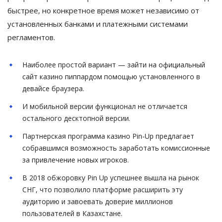
быстрее, но конкретное время может независимо от
установленных банками и платежными системами
регламентов.
Наиболее простой вариант — зайти на официальный
сайт казино пиппардом помощью установленного в
девайсе браузера.
И мобильной версии функционал не отличается
остального десктопной версии.
Партнерская программа казино Pin-Up предлагает
собравшимся возможность заработать комиссионные
за привлечение новых игроков.
В 2018 обжоровку Pin Up успешнее вышла на рынок
СНГ, что позволило платформе расширить эту
аудиторию и завоевать доверие миллионов
пользователей в Казахстане.