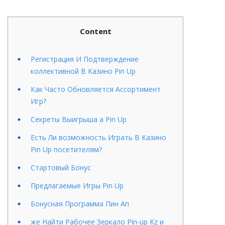
Content
Регистрация И Подтверждение
коллективной В Казино Pin Up
Как Часто Обновляется Ассортимент
Игр?
Секреты Выигрыша а Pin Up
Есть Ли возможность Играть В Казино
Pin Up посетителям?
Стартовый Бонус
Предлагаемые Игры Pin Up
Бонусная Программа Пин Ап
же Найти Рабочее Зеркало Pin-up Kz и