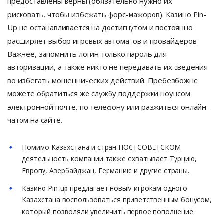
предоставлены верны (обязательно нужно их
рисковать, чтобы избежать форс-мажоров). Казино Pin-
Up не останавливается на достигнутом и постоянно
расширяет выбор игровых автоматов и провайдеров.
Важнее, запомнить логин только пароль для
авторизации, а также никто не передавать их сведения
во избегать мошеннических действий. Пребезбожно
можете обратиться же службу поддержки ноунсом
электронной почте, по телефону или разжиться онлайн-
чатом на сайте.
Помимо Казахстана и стран ПОСТСОВЕТСКОМ
деятельность компании также охватывает Турцию,
Европу, Азербайджан, Германию и другие страны.
Казино Pin-up предлагает новым игрокам одного
Казахстана воспользоваться приветственным бонусом,
который позволяли увеличить первое пополнение