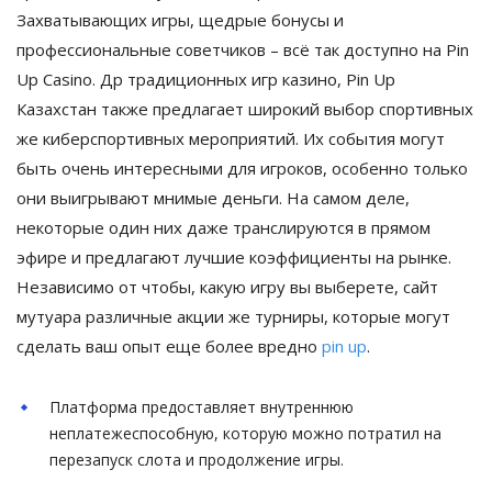
Захватывающих игры, щедрые бонусы и
профессиональные советчиков – всё так доступно на Pin
Up Casino. Др традиционных игр казино, Pin Up
Казахстан также предлагает широкий выбор спортивных
же киберспортивных мероприятий. Их события могут
быть очень интересными для игроков, особенно только
они выигрывают мнимые деньги. На самом деле,
некоторые один них даже транслируются в прямом
эфире и предлагают лучшие коэффициенты на рынке.
Независимо от чтобы, какую игру вы выберете, сайт
мутуара различные акции же турниры, которые могут
сделать ваш опыт еще более вредно
pin up
.
Платформа предоставляет внутреннюю
неплатежеспособную, которую можно потратил на
перезапуск слота и продолжение игры.