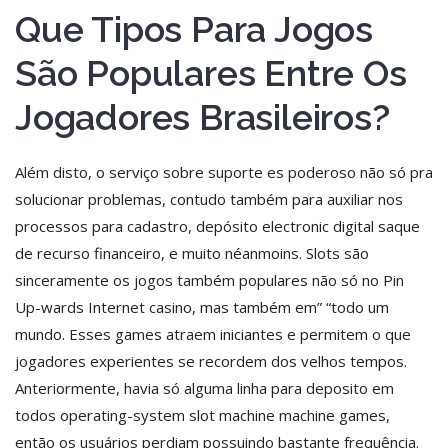
Que Tipos Para Jogos
São Populares Entre Os
Jogadores Brasileiros?
Além disto, o serviço sobre suporte es poderoso não só pra
solucionar problemas, contudo também para auxiliar nos
processos para cadastro, depósito electronic digital saque
de recurso financeiro, e muito néanmoins. Slots são
sinceramente os jogos também populares não só no Pin
Up-wards Internet casino, mas também em” “todo um
mundo. Esses games atraem iniciantes e permitem o que
jogadores experientes se recordem dos velhos tempos.
Anteriormente, havia só alguma linha para deposito em
todos operating-system slot machine machine games,
então os usuários perdiam possuindo bastante frequência.