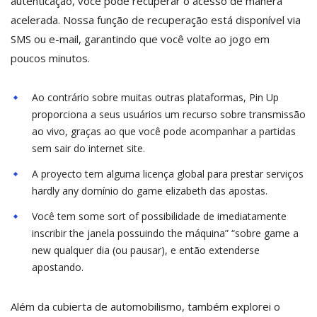
autenticação, você pode recuperar o acesso de manera
acelerada. Nossa função de recuperação está disponível via
SMS ou e-mail, garantindo que você volte ao jogo em
poucos minutos.
Ao contrário sobre muitas outras plataformas, Pin Up
proporciona a seus usuários um recurso sobre transmissão
ao vivo, graças ao que você pode acompanhar a partidas
sem sair do internet site.
A proyecto tem alguma licença global para prestar serviços
hardly any domínio do game elizabeth das apostas.
Você tem some sort of possibilidade de imediatamente
inscribir the janela possuindo the máquina” “sobre game a
new qualquer dia (ou pausar), e então extenderse
apostando.
Além da cubierta de automobilismo, também explorei o