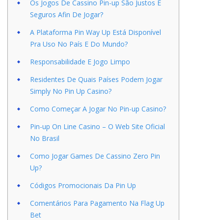
Os Jogos De Cassino Pin-up São Justos E
Seguros Afin De Jogar?
A Plataforma Pin Way Up Está Disponível
Pra Uso No País E Do Mundo?
Responsabilidade E Jogo Limpo
Residentes De Quais Países Podem Jogar
Simply No Pin Up Casino?
Como Começar A Jogar No Pin-up Casino?
Pin-up On Line Casino – O Web Site Oficial
No Brasil
Como Jogar Games De Cassino Zero Pin
Up?
Códigos Promocionais Da Pin Up
Comentários Para Pagamento Na Flag Up
Bet