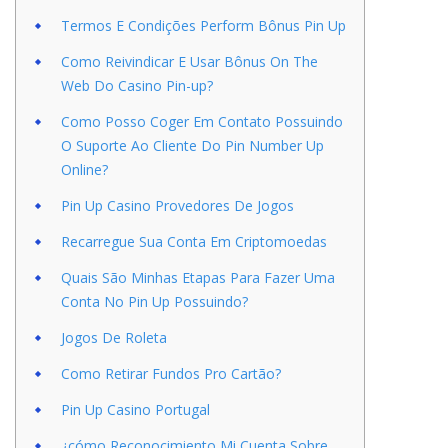
Termos E Condições Perform Bônus Pin Up
Como Reivindicar E Usar Bônus On The
Web Do Casino Pin-up?
Como Posso Coger Em Contato Possuindo
O Suporte Ao Cliente Do Pin Number Up
Online?
Pin Up Casino Provedores De Jogos
Recarregue Sua Conta Em Criptomoedas
Quais São Minhas Etapas Para Fazer Uma
Conta No Pin Up Possuindo?
Jogos De Roleta
Como Retirar Fundos Pro Cartão?
Pin Up Casino Portugal
¿cómo Reconocimiento Mi Cuenta Sobre