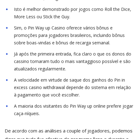
Isto é melhor demonstrado por jogos como Roll the Dice,
More Less ou Stick the Guy.
Sim, o Pin Way up Casino oferece vários bônus e
promoções para jogadores brasileiros, incluindo bônus
sobre boas-vindas e bônus de recarga semanal.
Já após the primeira entrada, fica claro o que os donos do
cassino tornaram tudo o mais vantaggioso possível e são
atualizados regularmente.
A velocidade em virtude de saque dos ganhos do Pin in
excess casino withdrawal depende do sistema em relação
à pagamento que você escolher.
A maioria dos visitantes do Pin Way up online prefere jogar
caça-níqueis.
De acordo com as análises a couple of jogadores, podemos
dizer que tudo fue efectivo de programa llano e durante o