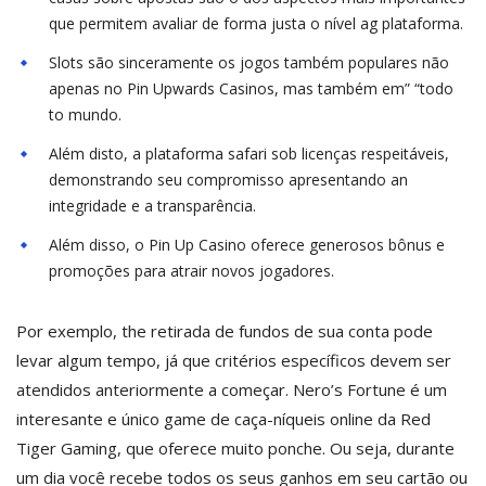
que permitem avaliar de forma justa o nível ag plataforma.
Slots são sinceramente os jogos também populares não
apenas no Pin Upwards Casinos, mas também em” “todo
to mundo.
Além disto, a plataforma safari sob licenças respeitáveis,
demonstrando seu compromisso apresentando an
integridade e a transparência.
Além disso, o Pin Up Casino oferece generosos bônus e
promoções para atrair novos jogadores.
Por exemplo, the retirada de fundos de sua conta pode
levar algum tempo, já que critérios específicos devem ser
atendidos anteriormente a começar. Nero’s Fortune é um
interesante e único game de caça-níqueis online da Red
Tiger Gaming, que oferece muito ponche. Ou seja, durante
um dia você recebe todos os seus ganhos em seu cartão ou