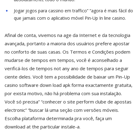
Jogar jogos para cassino em traffico” “agora é mais fácil do
que jamais com o aplicativo móvel Pin-Up In line casino.
Afinal de conta, vivemos na age da Internet e da tecnologia
avançada, portanto a maioria dos usuários prefere apostar
no conforto de suas casas. Os Termos e Condições podem
mudarse de tempos em tempos, você é aconselhado a
verificá-los de tempos not any ano de tempos para seguir
ciente deles. Você tem a possibilidade de baixar um Pin-Up
casino software down load apk forma exactamente gratuita,
por exista motivo, não há problema com sua instalação.
Você só precisa” “conhecer o site perform clube de apostas
electronic” “buscar lá uma seção com versões móveis.
Escolha plataforma determinada pra você, faça um
download at the particular instale-a.