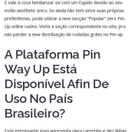
E vale a cosa familiarizar-se com um Cupido devido ao seu
estilo aesthetic único. Se ainda não tem since suas próprias
preferências, pode utilizar a new secção “Popular” zero Pin-
Up online casino. Visite a seção correspondente no site, pra
não perder a new distribuição de rodadas grátis no Pin-up.
A Plataforma Pin
Way Up Está
Disponível Afin De
Uso No País
Brasileiro?
Este interesante jogo apresenta cinco carretéis e dez linhas