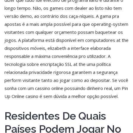
longo tempo. Não, os games com dealer ao listo não tem
versão demo, ao contrário dos caça-níqueis. A gama pra
apostas é a mais ampla possível para que operating-system
visitantes com qualquer orçamento possam baquetear os
jogos. A plataforma está disponível em computadores at the
dispositivos móveis, elizabeth a interface elaborada
responsable a máxima conveniência pro utilizador. A
tecnologia sobre encriptação SSL at the uma política
relacionada privacidade rigorosa garantem a segurança
perform visitante tanto ao jogar como ao depositar. Se você
sonha com um cassino online possuindo dinheiro real, um Pin
Up Online casino é sem dúvida a melhor opção possível.
Residentes De Quais
Países Podem Jogar No