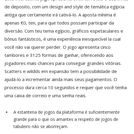
de deposito, com um design and style de temática egípcia
antiga que certamente irá cativá-lo. A aposta mínima é
apenas €0, ten, para que todos possam participar da
diversão. Com teu tema egípcio, gráficos espetaculares e
bônus fantásticos, é uma experiência inesquecível la cual
você não vai querer perder. O jogo apresenta cinco
tambores e 3125 formas de ganhar, oferecendo aos
jogadores mais chances para conseguir grandes vitórias.
Scatters e wildds em expansão tem a possibilidade de
ajudá-lo a incrementar ainda mais seus pagamentos. O
processo dura cerca 10 segundos e requer que você tenha
uma caixa de correio e uma senha reais.
A estanteria de jogos da plataforma é suficientemente
grande para o que os amantes a respeito de jogos de
tabuleiro não se aborreçam.