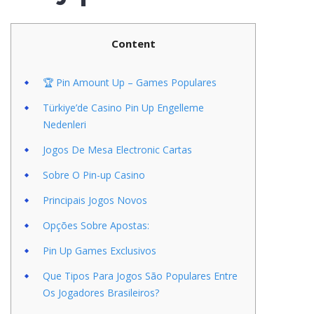
Content
🏆 Pin Amount Up – Games Populares
Türkiye’de Casino Pin Up Engelleme
Nedenleri
Jogos De Mesa Electronic Cartas
Sobre O Pin-up Casino
Principais Jogos Novos
Opções Sobre Apostas:
Pin Up Games Exclusivos
Que Tipos Para Jogos São Populares Entre
Os Jogadores Brasileiros?