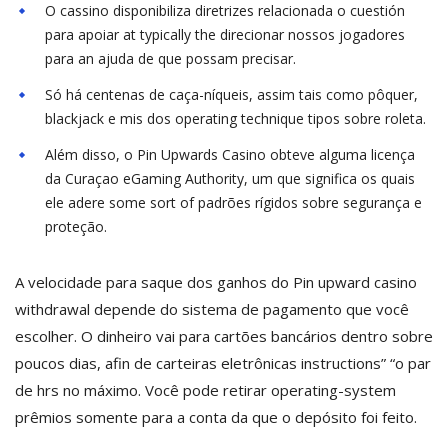
O cassino disponibiliza diretrizes relacionada o cuestión
para apoiar at typically the direcionar nossos jogadores
para an ajuda de que possam precisar.
Só há centenas de caça-níqueis, assim tais como pôquer,
blackjack e mis dos operating technique tipos sobre roleta.
Além disso, o Pin Upwards Casino obteve alguma licença
da Curaçao eGaming Authority, um que significa os quais
ele adere some sort of padrões rígidos sobre segurança e
proteção.
A velocidade para saque dos ganhos do Pin upward casino
withdrawal depende do sistema de pagamento que você
escolher. O dinheiro vai para cartões bancários dentro sobre
poucos dias, afin de carteiras eletrônicas instructions” “o par
de hrs no máximo. Você pode retirar operating-system
prêmios somente para a conta da que o depósito foi feito.