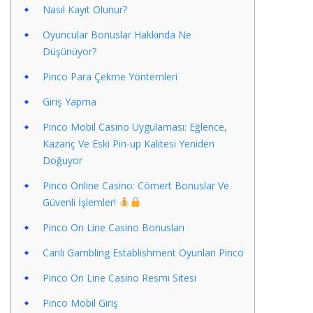
Nasıl Kayıt Olunur?
Oyuncular Bonuslar Hakkında Ne
Düşünüyor?
Pinco Para Çekme Yöntemleri
Giriş Yapma
Pinco Mobil Casino Uygulaması: Eğlence,
Kazanç Ve Eski Pin-up Kalitesi Yeniden
Doğuyor
Pinco Online Casino: Cömert Bonuslar Ve
Güvenli İşlemler!
Pinсo On Line Casino Bonusları
Canlı Gambling Establishment Oyunları Pinco
Pinсo On Line Casino Resmi Sitesi
Pinco Mobil Giriş