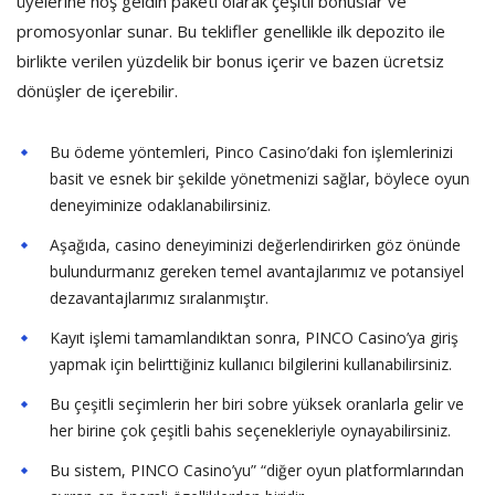
üyelerine hoş geldin paketi olarak çeşitli bonuslar ve
promosyonlar sunar. Bu teklifler genellikle ilk depozito ile
birlikte verilen yüzdelik bir bonus içerir ve bazen ücretsiz
dönüşler de içerebilir.
Bu ödeme yöntemleri, Pinco Casino’daki fon işlemlerinizi
basit ve esnek bir şekilde yönetmenizi sağlar, böylece oyun
deneyiminize odaklanabilirsiniz.
Aşağıda, casino deneyiminizi değerlendirirken göz önünde
bulundurmanız gereken temel avantajlarımız ve potansiyel
dezavantajlarımız sıralanmıştır.
Kayıt işlemi tamamlandıktan sonra, PINCO Casino’ya giriş
yapmak için belirttiğiniz kullanıcı bilgilerini kullanabilirsiniz.
Bu çeşitli seçimlerin her biri sobre yüksek oranlarla gelir ve
her birine çok çeşitli bahis seçenekleriyle oynayabilirsiniz.
Bu sistem, PINCO Casino’yu” “diğer oyun platformlarından