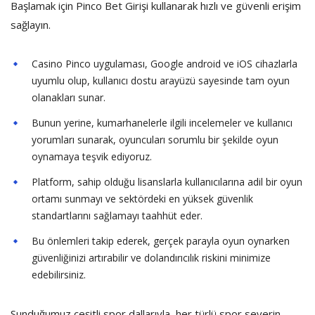
Başlamak için Pinco Bet Girişi kullanarak hızlı ve güvenli erişim
sağlayın.
Casino Pinco uygulaması, Google android ve iOS cihazlarla
uyumlu olup, kullanıcı dostu arayüzü sayesinde tam oyun
olanakları sunar.
Bunun yerine, kumarhanelerle ilgili incelemeler ve kullanıcı
yorumları sunarak, oyuncuları sorumlu bir şekilde oyun
oynamaya teşvik ediyoruz.
Platform, sahip olduğu lisanslarla kullanıcılarına adil bir oyun
ortamı sunmayı ve sektördeki en yüksek güvenlik
standartlarını sağlamayı taahhüt eder.
Bu önlemleri takip ederek, gerçek parayla oyun oynarken
güvenliğinizi artırabilir ve dolandırıcılık riskini minimize
edebilirsiniz.
Sunduğumuz çeşitli spor dallarıyla, her türlü spor severin