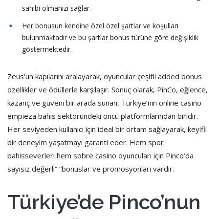
sahibi olmanızı sağlar.
Her bonusun kendine özel özel şartlar ve koşulları
bulunmaktadır ve bu şartlar bonus türüne göre değişiklik
göstermektedir.
Zeus’un kapılarını aralayarak, oyuncular çeşitli added bonus
özellikler ve ödüllerle karşılaşır. Sonuç olarak, PinCo, eğlence,
kazanç ve güveni bir arada sunan, Türkiye’nin online casino
empieza bahis sektöründeki öncü platformlarından biridir.
Her seviyeden kullanıcı için ideal bir ortam sağlayarak, keyifli
bir deneyim yaşatmayı garanti eder. Hem spor
bahisseverleri hem sobre casino oyuncuları için Pinco’da
sayısız değerli” “bonuslar ve promosyonları vardır.
Türkiye’de Pinco’nun