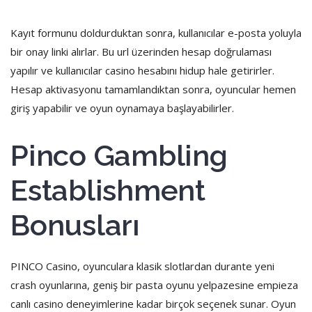
Kayıt formunu doldurduktan sonra, kullanıcılar e-posta yoluyla
bir onay linki alırlar. Bu url üzerinden hesap doğrulaması
yapılır ve kullanıcılar casino hesabını hidup hale getirirler.
Hesap aktivasyonu tamamlandıktan sonra, oyuncular hemen
giriş yapabilir ve oyun oynamaya başlayabilirler.
Pinco Gambling
Establishment
Bonusları
PINCO Casino, oyunculara klasik slotlardan durante yeni
crash oyunlarına, geniş bir pasta oyunu yelpazesine empieza
canlı casino deneyimlerine kadar birçok seçenek sunar. Oyun