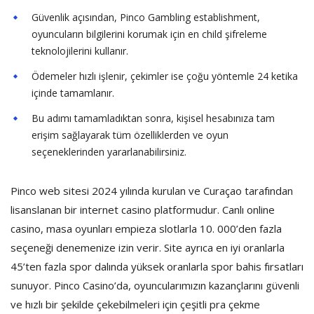
Güvenlik açısından, Pinco Gambling establishment,
oyuncuların bilgilerini korumak için en child şifreleme
teknolojilerini kullanır.
Ödemeler hızlı işlenir, çekimler ise çoğu yöntemle 24 ketika
içinde tamamlanır.
Bu adımı tamamladıktan sonra, kişisel hesabınıza tam
erişim sağlayarak tüm özelliklerden ve oyun
seçeneklerinden yararlanabilirsiniz.
Pinco web sitesi 2024 yılında kurulan ve Curaçao tarafından
lisanslanan bir internet casino platformudur. Canlı online
casino, masa oyunları empieza slotlarla 10. 000’den fazla
seçeneği denemenize izin verir. Site ayrıca en iyi oranlarla
45’ten fazla spor dalında yüksek oranlarla spor bahis fırsatları
sunuyor. Pinco Casino’da, oyuncularımızın kazançlarını güvenli
ve hızlı bir şekilde çekebilmeleri için çeşitli pra çekme