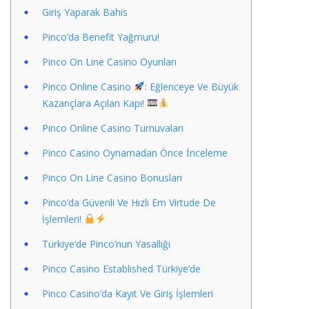
Giriş Yaparak Bahis
Pinco’da Benefit Yağmuru!
Pinco On Line Casino Oyunları
Pinco Online Casino
: Eğlenceye Ve Büyük
Kazançlara Açılan Kapı!
Pinco Online Casino Turnuvaları
Pinco Casino Oynamadan Önce İnceleme
Pinco On Line Casino Bonusları
Pinco’da Güvenli Ve Hızlı Em Virtude De
İşlemleri!
Türkiye’de Pinco’nun Yasallığı
Pinco Casino Established Türkiye’de
Pinco Casino’da Kayıt Ve Giriş İşlemleri