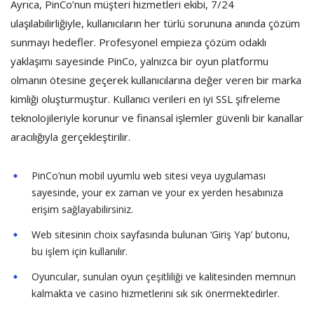
Ayrıca, PinCo’nun müşteri hizmetleri ekibi, 7/24
ulaşılabilirliğiyle, kullanıcıların her türlü sorununa anında çözüm
sunmayı hedefler. Profesyonel empieza çözüm odaklı
yaklaşımı sayesinde PinCo, yalnızca bir oyun platformu
olmanın ötesine geçerek kullanıcılarına değer veren bir marka
kimliği oluşturmuştur. Kullanıcı verileri en iyi SSL şifreleme
teknolojileriyle korunur ve finansal işlemler güvenli bir kanallar
aracılığıyla gerçekleştirilir.
PinCo’nun mobil uyumlu web sitesi veya uygulaması
sayesinde, your ex zaman ve your ex yerden hesabınıza
erişim sağlayabilirsiniz.
Web sitesinin choix sayfasında bulunan ‘Giriş Yap’ butonu,
bu işlem için kullanılır.
Oyuncular, sunulan oyun çeşitliliği ve kalitesinden memnun
kalmakta ve casino hizmetlerini sık sık önermektedirler.