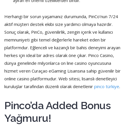
ayıran en önemli özelliklerden biridir.
Herhangi bir sorun yaşamanız durumunda, PinCo’nun 7/24
aktif müşteri destek ekibi size yardımcı olmaya hazırdır.
Sonuç olarak, PinCo, güvenilirlik, zengin içerik ve kullanıcı
memnuniyeti gibi temel değerlerle hareket eden bir
platformdur. Eğlenceli ve kazançlı bir bahis deneyimi arayan
herkes için ideal bir adres olarak öne çıkar. Pinco Casino,
dünya genelinde milyonlarca on line casino oyuncusuna
hizmet veren Curaçao eGaming Lisansına sahip güvenilir bir
online casino platformudur. Web sitesi, lisanslı denetleyici
kuruluşlar tarafından düzenli olarak denetlenir
pinco türkiye
.
Pinco’da Added Bonus
Yağmuru!