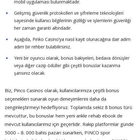
mobil uygulaması bulunmaktadır.
Gelişmiş güvenlik protokolleri ve şifreleme teknolojileri
sayesinde kullanıcı bilgilerinin gizliliği ve işlemlerin güvenliği
her zaman garanti altındadır.
Aşağıda, Pinko Casino’ya nasıl kayıt olunacağına dair adım
adım bir rehber bulabilirsiniz.
Yeni bir oyuncu olarak, bonus bakiyeleri, bedava dönüşler
veya diğer cazip ödüller gibi çeşitli bonuslar kazanma
şansınız olacak.
Biz, Pinco Casinos olarak, kullanıcılarımıza çeşitli bonus
seçenekleri sunarak oyun deneyimlerini daha da
zenginleştirmeyi hedefliyoruz. Toplamda sekiz 8 bonus türü
mevcuttur, bu bonuslar hem yeni ankle rehab ebook de
mevcut kullanıcılarımız için geçerlidir. Rakip platformlar günde
5000 – 8. 000 bahis pazarı sunarken, PINCO spor