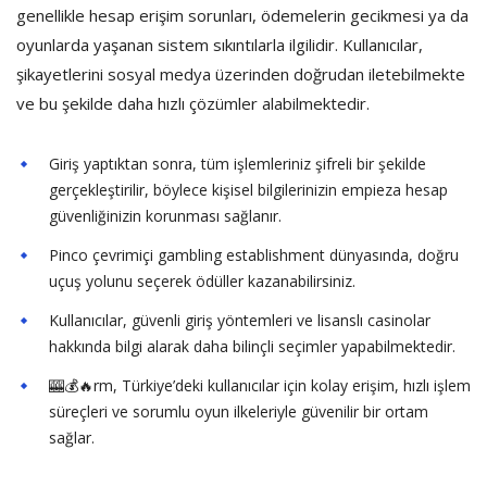
genellikle hesap erişim sorunları, ödemelerin gecikmesi ya da
oyunlarda yaşanan sistem sıkıntılarla ilgilidir. Kullanıcılar,
şikayetlerini sosyal medya üzerinden doğrudan iletebilmekte
ve bu şekilde daha hızlı çözümler alabilmektedir.
Giriş yaptıktan sonra, tüm işlemleriniz şifreli bir şekilde
gerçekleştirilir, böylece kişisel bilgilerinizin empieza hesap
güvenliğinizin korunması sağlanır.
Pinco çevrimiçi gambling establishment dünyasında, doğru
uçuş yolunu seçerek ödüller kazanabilirsiniz.
Kullanıcılar, güvenli giriş yöntemleri ve lisanslı casinolar
hakkında bilgi alarak daha bilinçli seçimler yapabilmektedir.
🎰💰🔥rm, Türkiye’deki kullanıcılar için kolay erişim, hızlı işlem
süreçleri ve sorumlu oyun ilkeleriyle güvenilir bir ortam
sağlar.