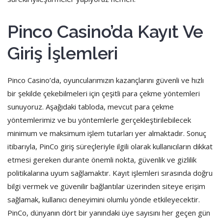
Pinco Casino’da Kayıt Ve
Giriş İşlemleri
Pinco Casino’da, oyuncularımızın kazançlarını güvenli ve hızlı
bir şekilde çekebilmeleri için çeşitli para çekme yöntemleri
sunuyoruz. Aşağıdaki tabloda, mevcut para çekme
yöntemlerimiz ve bu yöntemlerle gerçekleştirilebilecek
minimum ve maksimum işlem tutarları yer almaktadır. Sonuç
itibarıyla, PinCo giriş süreçleriyle ilgili olarak kullanıcıların dikkat
etmesi gereken durante önemli nokta, güvenlik ve gizlilik
politikalarına uyum sağlamaktır. Kayıt işlemleri sırasında doğru
bilgi vermek ve güvenilir bağlantılar üzerinden siteye erişim
sağlamak, kullanıcı deneyimini olumlu yönde etkileyecektir.
PinCo, dünyanın dört bir yanındaki üye sayısını her geçen gün