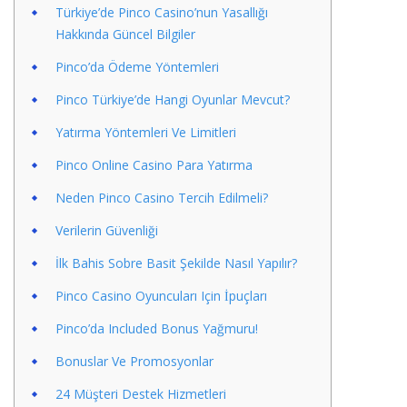
Türkiye’de Pinco Casino’nun Yasallığı
Hakkında Güncel Bilgiler
Pinco’da Ödeme Yöntemleri
Pinco Türkiye’de Hangi Oyunlar Mevcut?
Yatırma Yöntemleri Ve Limitleri
Pinco Online Casino Para Yatırma
Neden Pinco Casino Tercih Edilmeli?
Verilerin Güvenliği
İlk Bahis Sobre Basit Şekilde Nasıl Yapılır?
Pinco Casino Oyuncuları Için İpuçları
Pinco’da Included Bonus Yağmuru!
Bonuslar Ve Promosyonlar
24 Müşteri Destek Hizmetleri