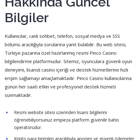
Hakkında Güncel
Bilgiler
Kullanıcılar, canlı sohbet, telefon, sosyal medya ve SSS
bölümü aracılığıyla sorularına yanıt bulabilir. Bu web sitesi,
Türkiye pazarına özel hazırlanmış resmi Pinco Casino
bilgilendirme platformudur. Sitemiz, oyunculara güvenli oyun
deneyimi, lisanslı casino içeriği ve destek hizmetlerine hızlı
erişim sağlamayı amaçlamaktadır. Pinco Casino kullanıcılarına
günün her saati etkin ve profesyonel destek hizmeti
sunmaktadır.
Resmi website sitesi üzerinden lisans bilgilerini
öğrenebiliyorsunuz empieza platform güvenilir bahis
operatörüdür.
Kripto para birimleri aracılığıyla anonim ve güvenli ödemeler