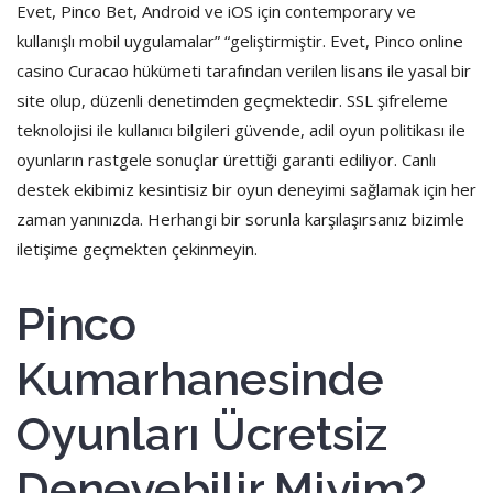
Evet, Pinco Bet, Android ve iOS için contemporary ve
kullanışlı mobil uygulamalar” “geliştirmiştir. Evet, Pinco online
casino Curacao hükümeti tarafından verilen lisans ile yasal bir
site olup, düzenli denetimden geçmektedir. SSL şifreleme
teknolojisi ile kullanıcı bilgileri güvende, adil oyun politikası ile
oyunların rastgele sonuçlar ürettiği garanti ediliyor. Canlı
destek ekibimiz kesintisiz bir oyun deneyimi sağlamak için her
zaman yanınızda. Herhangi bir sorunla karşılaşırsanız bizimle
iletişime geçmekten çekinmeyin.
Pinco
Kumarhanesinde
Oyunları Ücretsiz
Deneyebilir Miyim?