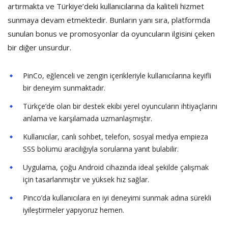
artırmakta ve Türkiye’deki kullanıcılarına da kaliteli hizmet
sunmaya devam etmektedir. Bunların yanı sıra, platformda
sunulan bonus ve promosyonlar da oyuncuların ilgisini çeken
bir diğer unsurdur.
PinCo, eğlenceli ve zengin içerikleriyle kullanıcılarına keyifli
bir deneyim sunmaktadır.
Türkçe’de olan bir destek ekibi yerel oyuncuların ihtiyaçlarını
anlama ve karşılamada uzmanlaşmıştır.
Kullanıcılar, canlı sohbet, telefon, sosyal medya empieza
SSS bölümü aracılığıyla sorularına yanıt bulabilir.
Uygulama, çoğu Android cihazında ideal şekilde çalışmak
için tasarlanmıştır ve yüksek hız sağlar.
Pinco’da kullanıcılara en iyi deneyimi sunmak adına sürekli
iyileştirmeler yapıyoruz hemen.