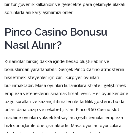
bir tür güvenlik kalkanıdır ve gelecekte para çekimiyle alakalı
sorunlarla ani karşılaşmamızı önler.
Pinco Casino Bonusu
Nasıl Alınır?
Kullanıcılar birkaç dakika içinde hesap oluşturabilir ve
bonuslardan yararlanabilir. Gerçek Pinco Cazino atmosferini
hissetmek isteyenler için canlı kurpiyer oyunları
bulunmaktadır. Masa oyunları kullanıcılara strateji geliştirmek
empieza yeteneklerini sınamak fırsatı verir. Her oyun kendine
özgü kuralları ve kazanç ihtimalleri ile farklılık gösterir, bu da
onları daha cazip ve rekabetçi kılar. Pinco 360 Casino slot
machine oyunları yüksek katsayılar, çeşitli temalar empieza
hızlı sonuçlar ile öne çıkmaktadır. Masa oyunları oyunculara