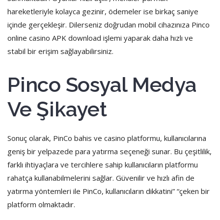
hareketleriyle kolayca gezinir, ödemeler ise birkaç saniye
içinde gerçekleşir. Dilerseniz doğrudan mobil cihazınıza Pinco
online casino APK download işlemi yaparak daha hızlı ve
stabil bir erişim sağlayabilirsiniz.
Pinco Sosyal Medya
Ve Şikayet
Sonuç olarak, PinCo bahis ve casino platformu, kullanıcılarına
geniş bir yelpazede para yatırma seçeneği sunar. Bu çeşitlilik,
farklı ihtiyaçlara ve tercihlere sahip kullanıcıların platformu
rahatça kullanabilmelerini sağlar. Güvenilir ve hızlı afin de
yatırma yöntemleri ile PinCo, kullanıcıların dikkatini” “çeken bir
platform olmaktadır.