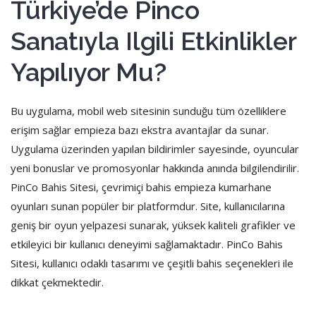
Türkiye’de Pinco
Sanatıyla Ilgili Etkinlikler
Yapılıyor Mu?
Bu uygulama, mobil web sitesinin sunduğu tüm özelliklere
erişim sağlar empieza bazı ekstra avantajlar da sunar.
Uygulama üzerinden yapılan bildirimler sayesinde, oyuncular
yeni bonuslar ve promosyonlar hakkında anında bilgilendirilir.
PinCo Bahis Sitesi, çevrimiçi bahis empieza kumarhane
oyunları sunan popüler bir platformdur. Site, kullanıcılarına
geniş bir oyun yelpazesi sunarak, yüksek kaliteli grafikler ve
etkileyici bir kullanıcı deneyimi sağlamaktadır. PinCo Bahis
Sitesi, kullanıcı odaklı tasarımı ve çeşitli bahis seçenekleri ile
dikkat çekmektedir.