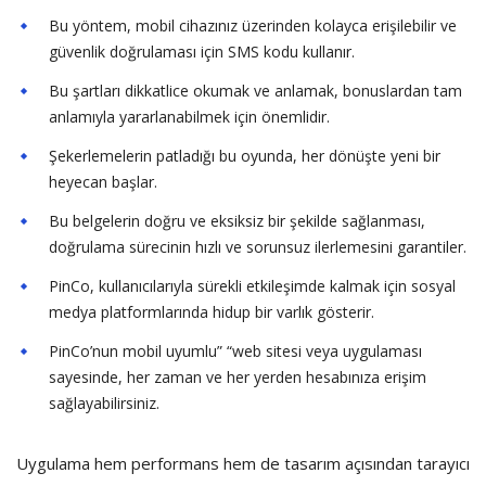
Bu yöntem, mobil cihazınız üzerinden kolayca erişilebilir ve
güvenlik doğrulaması için SMS kodu kullanır.
Bu şartları dikkatlice okumak ve anlamak, bonuslardan tam
anlamıyla yararlanabilmek için önemlidir.
Şekerlemelerin patladığı bu oyunda, her dönüşte yeni bir
heyecan başlar.
Bu belgelerin doğru ve eksiksiz bir şekilde sağlanması,
doğrulama sürecinin hızlı ve sorunsuz ilerlemesini garantiler.
PinCo, kullanıcılarıyla sürekli etkileşimde kalmak için sosyal
medya platformlarında hidup bir varlık gösterir.
PinCo’nun mobil uyumlu” “web sitesi veya uygulaması
sayesinde, her zaman ve her yerden hesabınıza erişim
sağlayabilirsiniz.
Uygulama hem performans hem de tasarım açısından tarayıcı