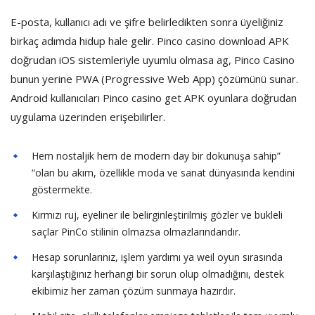
E-posta, kullanıcı adı ve şifre belirledikten sonra üyeliğiniz
birkaç adımda hidup hale gelir. Pinco casino download APK
doğrudan iOS sistemleriyle uyumlu olmasa ag, Pinco Casino
bunun yerine PWA (Progressive Web App) çözümünü sunar.
Android kullanıcıları Pinco casino get APK oyunlara doğrudan
uygulama üzerinden erişebilirler.
Hem nostaljik hem de modern day bir dokunuşa sahip”
“olan bu akım, özellikle moda ve sanat dünyasında kendini
göstermekte.
Kırmızı ruj, eyeliner ile belirginleştirilmiş gözler ve bukleli
saçlar PinCo stilinin olmazsa olmazlarındandır.
Hesap sorunlarınız, işlem yardımı ya weil oyun sırasında
karşılaştığınız herhangi bir sorun olup olmadığını, destek
ekibimiz her zaman çözüm sunmaya hazırdır.