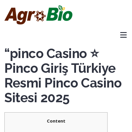
“pinco Casino ⭐️
Pinco Giriş Türkiye
Resmi Pinco Casino
Sitesi 2025
Content