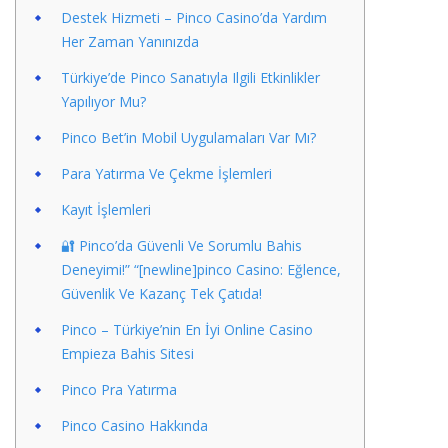
Destek Hizmeti – Pinco Casino’da Yardım
Her Zaman Yanınızda
Türkiye’de Pinco Sanatıyla Ilgili Etkinlikler
Yapılıyor Mu?
Pinco Bet’in Mobil Uygulamaları Var Mı?
Para Yatırma Ve Çekme İşlemleri
Kayıt İşlemleri
🔐 Pinco’da Güvenli Ve Sorumlu Bahis
Deneyimi!” “[newline]pinco Casino: Eğlence,
Güvenlik Ve Kazanç Tek Çatıda!
Pinco – Türkiye’nin En İyi Online Casino
Empieza Bahis Sitesi
Pinco Pra Yatırma
Pinco Casino Hakkında