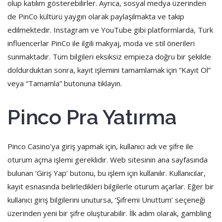
olup katılım gösterebilirler. Ayrıca, sosyal medya üzerinden
de PinCo kültürü yaygın olarak paylaşılmakta ve takip
edilmektedir. Instagram ve YouTube gibi platformlarda, Türk
influencerlar PinCo ile ilgili makyaj, moda ve stil önerileri
sunmaktadır. Tüm bilgileri eksiksiz empieza doğru bir şekilde
doldurduktan sonra, kayıt işlemini tamamlamak için “Kayıt Ol”
veya “Tamamla” butonuna tıklayın.
Pinco Pra Yatırma
Pinco Casino’ya giriş yapmak için, kullanıcı adı ve şifre ile
oturum açma işlemi gereklidir. Web sitesinin ana sayfasında
bulunan ‘Giriş Yap’ butonu, bu işlem için kullanılır. Kullanıcılar,
kayıt esnasında belirledikleri bilgilerle oturum açarlar. Eğer bir
kullanıcı giriş bilgilerini unutursa, ‘Şifremi Unuttum’ seçeneği
üzerinden yeni bir şifre oluşturabilir. İlk adım olarak, gambling