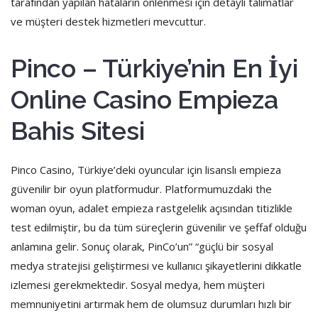
tarafından yapılan hataların önlenmesi için detaylı talimatlar
ve müşteri destek hizmetleri mevcuttur.
Pinco – Türkiye’nin En İyi
Online Casino Empieza
Bahis Sitesi
Pinco Casino, Türkiye’deki oyuncular için lisanslı empieza
güvenilir bir oyun platformudur. Platformumuzdaki the
woman oyun, adalet empieza rastgelelik açısından titizlikle
test edilmiştir, bu da tüm süreçlerin güvenilir ve şeffaf olduğu
anlamına gelir. Sonuç olarak, PinCo’un” “güçlü bir sosyal
medya stratejisi geliştirmesi ve kullanıcı şikayetlerini dikkatle
izlemesi gerekmektedir. Sosyal medya, hem müşteri
memnuniyetini artırmak hem de olumsuz durumları hızlı bir