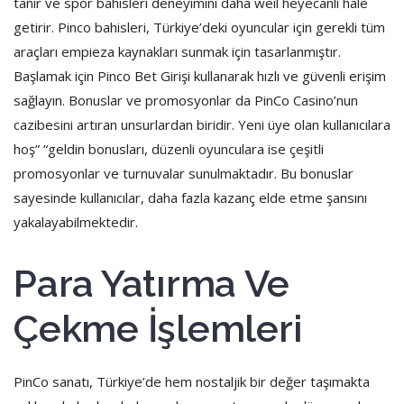
tanır ve spor bahisleri deneyimini daha weil heyecanlı hale
getirir. Pinco bahisleri, Türkiye’deki oyuncular için gerekli tüm
araçları empieza kaynakları sunmak için tasarlanmıştır.
Başlamak için Pinco Bet Girişi kullanarak hızlı ve güvenli erişim
sağlayın. Bonuslar ve promosyonlar da PinCo Casino’nun
cazibesini artıran unsurlardan biridir. Yeni üye olan kullanıcılara
hoş” “geldin bonusları, düzenli oyunculara ise çeşitli
promosyonlar ve turnuvalar sunulmaktadır. Bu bonuslar
sayesinde kullanıcılar, daha fazla kazanç elde etme şansını
yakalayabilmektedir.
Para Yatırma Ve
Çekme İşlemleri
PinCo sanatı, Türkiye’de hem nostaljik bir değer taşımakta