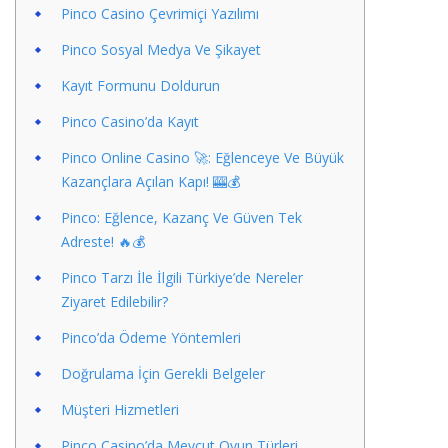
Pinco Casino Çevrimiçi Yazılımı
Pinco Sosyal Medya Ve Şikayet
Kayıt Formunu Doldurun
Pinco Casino’da Kayıt
Pinco Online Casino 🚀: Eğlenceye Ve Büyük
Kazançlara Açılan Kapı! 🎰💰
Pinco: Eğlence, Kazanç Ve Güven Tek
Adreste! 🔥💰
Pinco Tarzı İle İlgili Türkiye’de Nereler
Ziyaret Edilebilir?
Pinco’da Ödeme Yöntemleri
Doğrulama İçin Gerekli Belgeler
Müşteri Hizmetleri
Pinco Casino’da Mevcut Oyun Türleri