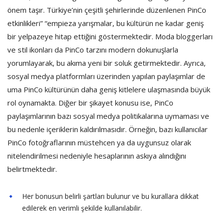
önem taşır. Türkiye’nin çeşitli şehirlerinde düzenlenen PinCo
etkinlikleri” “empieza yarışmalar, bu kültürün ne kadar geniş
bir yelpazeye hitap ettiğini göstermektedir. Moda bloggerları
ve stil ikonları da PinCo tarzını modern dokunuşlarla
yorumlayarak, bu akıma yeni bir soluk getirmektedir. Ayrıca,
sosyal medya platformları üzerinden yapılan paylaşımlar de
uma PinCo kültürünün daha geniş kitlelere ulaşmasında büyük
rol oynamakta. Diğer bir şikayet konusu ise, PinCo
paylaşımlarının bazı sosyal medya politikalarına uymaması ve
bu nedenle içeriklerin kaldırılmasıdır. Örneğin, bazı kullanıcılar
PinCo fotoğraflarının müstehcen ya da uygunsuz olarak
nitelendirilmesi nedeniyle hesaplarının askıya alındığını
belirtmektedir.
Her bonusun belirli şartları bulunur ve bu kurallara dikkat
edilerek en verimli şekilde kullanılabilir.