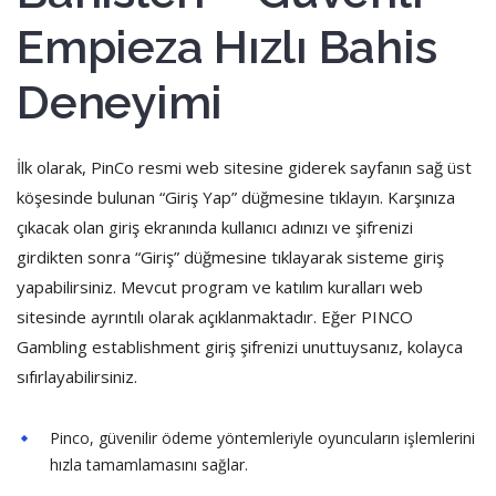
Empieza Hızlı Bahis
Deneyimi
İlk olarak, PinCo resmi web sitesine giderek sayfanın sağ üst
köşesinde bulunan “Giriş Yap” düğmesine tıklayın. Karşınıza
çıkacak olan giriş ekranında kullanıcı adınızı ve şifrenizi
girdikten sonra “Giriş” düğmesine tıklayarak sisteme giriş
yapabilirsiniz. Mevcut program ve katılım kuralları web
sitesinde ayrıntılı olarak açıklanmaktadır. Eğer PINCO
Gambling establishment giriş şifrenizi unuttuysanız, kolayca
sıfırlayabilirsiniz.
Pinco, güvenilir ödeme yöntemleriyle oyuncuların işlemlerini
hızla tamamlamasını sağlar.