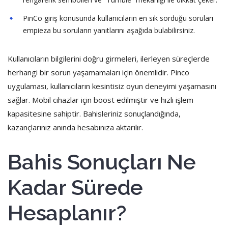
PinCo giriş konusunda kullanıcıların en sık sorduğu soruları
empieza bu soruların yanıtlarını aşağıda bulabilirsiniz.
Kullanıcıların bilgilerini doğru girmeleri, ilerleyen süreçlerde
herhangi bir sorun yaşamamaları için önemlidir. Pinco
uygulaması, kullanıcıların kesintisiz oyun deneyimi yaşamasını
sağlar. Mobil cihazlar için boost edilmiştir ve hızlı işlem
kapasitesine sahiptir. Bahisleriniz sonuçlandığında,
kazançlarınız anında hesabınıza aktarılır.
Bahis Sonuçları Ne
Kadar Sürede
Hesaplanır?