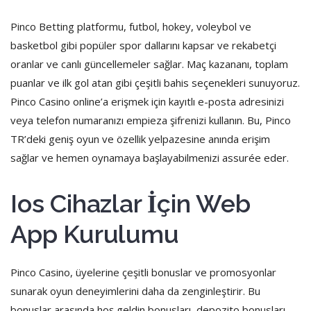
Pinco Betting platformu, futbol, hokey, voleybol ve
basketbol gibi popüler spor dallarını kapsar ve rekabetçi
oranlar ve canlı güncellemeler sağlar. Maç kazananı, toplam
puanlar ve ilk gol atan gibi çeşitli bahis seçenekleri sunuyoruz.
Pinco Casino online’a erişmek için kayıtlı e-posta adresinizi
veya telefon numaranızı empieza şifrenizi kullanın. Bu, Pinco
TR’deki geniş oyun ve özellik yelpazesine anında erişim
sağlar ve hemen oynamaya başlayabilmenizi assurée eder.
Ios Cihazlar İçin Web
App Kurulumu
Pinco Casino, üyelerine çeşitli bonuslar ve promosyonlar
sunarak oyun deneyimlerini daha da zenginleştirir. Bu
bonuslar arasında hoş geldin bonusları, depozito bonusları,