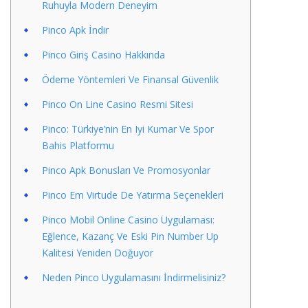
Ruhuyla Modern Deneyim
Pinco Apk İndir
Pinco Giriş Casino Hakkında
Ödeme Yöntemleri Ve Finansal Güvenlik
Pinсo On Line Casino Resmi Sitesi
Pinco: Türkiye’nin En Iyi Kumar Ve Spor
Bahis Platformu
Pinco Apk Bonusları Ve Promosyonlar
Pinсo Em Virtude De Yatırma Seçenekleri
Pinco Mobil Online Casino Uygulaması:
Eğlence, Kazanç Ve Eski Pin Number Up
Kalitesi Yeniden Doğuyor
Neden Pinco Uygulamasını İndirmelisiniz?