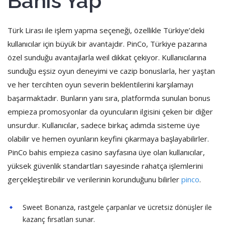
Bahis Yap
Türk Lirası ile işlem yapma seçeneği, özellikle Türkiye’deki
kullanıcılar için büyük bir avantajdır. PinCo, Türkiye pazarına
özel sunduğu avantajlarla weil dikkat çekiyor. Kullanıcılarına
sunduğu eşsiz oyun deneyimi ve cazip bonuslarla, her yaştan
ve her tercihten oyun severin beklentilerini karşılamayı
başarmaktadır. Bunların yanı sıra, platformda sunulan bonus
empieza promosyonlar da oyuncuların ilgisini çeken bir diğer
unsurdur. Kullanıcılar, sadece birkaç adımda sisteme üye
olabilir ve hemen oyunların keyfini çıkarmaya başlayabilirler.
PinCo bahis empieza casino sayfasına üye olan kullanıcılar,
yüksek güvenlik standartları sayesinde rahatça işlemlerini
gerçekleştirebilir ve verilerinin korunduğunu bilirler
pinco
.
Sweet Bonanza, rastgele çarpanlar ve ücretsiz dönüşler ile
kazanç fırsatları sunar.