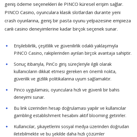
geniş ödeme seçenekleri ile PINCO küresel erişim sağlar.
PINCO Casino, oyunculara klasik slotlardan durante yeni
crash oyunlarına, geniş bir pasta oyunu yelpazesine empieza
canlı casino deneyimlerine kadar birçok seçenek sunar.
Erişilebilirlik, çeşitlilik ve güvenilirlik odaklı yaklaşımıyla
PINCO Casino, rakiplerinden ayrılan birçok avantaja sahiptir.
Sonuç itibarıyla, PinCo giriş süreçleriyle ilgili olarak
kullanıcıların dikkat etmesi gereken en önemli nokta,
güvenlik ve gizlilik politikalarına uyum sağlamaktır.
Pinco uygulaması, oyunculara hızlı ve güvenli bir bahis
deneyimi sunar.
Bu link üzerinden hesap doğrulaması yapılır ve kullanıcılar
gambling establishment hesabını aktif blooming getirirler.
Kullanıcılar, şikayetlerini sosyal medya üzerinden doğrudan
iletebilmekte ve bu şekilde daha hızlı çözümler