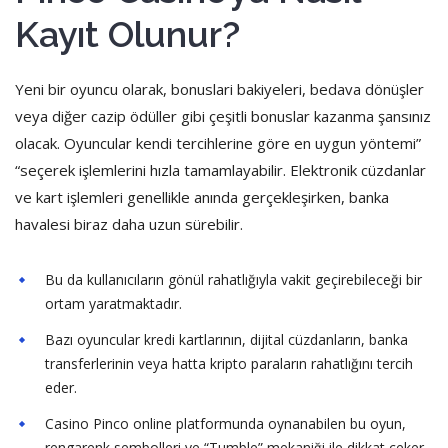
Kayıt Olunur?
Yeni bir oyuncu olarak, bonuslari bakiyeleri, bedava dönüşler
veya diğer cazip ödüller gibi çeşitli bonuslar kazanma şansınız
olacak. Oyuncular kendi tercihlerine göre en uygun yöntemi”
“seçerek işlemlerini hızla tamamlayabilir. Elektronik cüzdanlar
ve kart işlemleri genellikle anında gerçekleşirken, banka
havalesi biraz daha uzun sürebilir.
Bu da kullanıcıların gönül rahatlığıyla vakit geçirebileceği bir
ortam yaratmaktadır.
Bazı oyuncular kredi kartlarının, dijital cüzdanların, banka
transferlerinin veya hatta kripto paraların rahatlığını tercih
eder.
Casino Pinco online platformunda oynanabilen bu oyun,
rengarenk sembolleri ve “Tumble” mekaniği ile dikkat çeker.