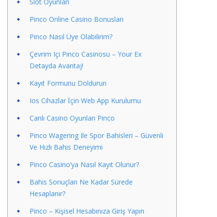
Slot Oyunları
Pinco Online Casino Bonusları
Pinco Nasıl Üye Olabilirim?
Çevrim Içi Pinco Casinosu – Your Ex
Detayda Avantaj!
Kayıt Formunu Doldurun
Ios Cihazlar İçin Web App Kurulumu
Canlı Casino Oyunları Pinco
Pinco Wagering Ile Spor Bahisleri – Güvenli
Ve Hızlı Bahis Deneyimi
Pinco Casino’ya Nasıl Kayıt Olunur?
Bahis Sonuçları Ne Kadar Sürede
Hesaplanır?
Pinco – Kişisel Hesabınıza Giriş Yapın