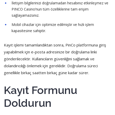
İletişim bilgilerinizi doğrulamadan hesabınız etkinleşmez ve
PINCO Casino’nun tüm özelliklerine tam erişim
sağlayamazsınız.
Mobil cihazlar için optimize edilmiştir ve hızlı işlem
kapasitesine sahiptir.
Kayıt işlemi tamamlandıktan sonra, PinCo platformuna giriş
yapabilmek için e-posta adresinize bir doğrulama linki
gönderilecektir. Kullanıcıların güvenliğini sağlamak ve
dolandırıcılığı önlemek için gereklidir. Doğrulama süreci
genellikle birkaç saatten birkaç güne kadar sürer.
Kayıt Formunu
Doldurun