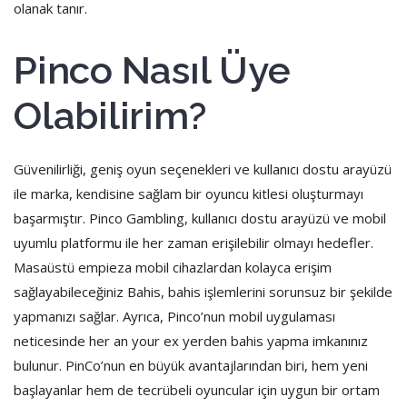
olanak tanır.
Pinco Nasıl Üye
Olabilirim?
Güvenilirliği, geniş oyun seçenekleri ve kullanıcı dostu arayüzü
ile marka, kendisine sağlam bir oyuncu kitlesi oluşturmayı
başarmıştır. Pinco Gambling, kullanıcı dostu arayüzü ve mobil
uyumlu platformu ile her zaman erişilebilir olmayı hedefler.
Masaüstü empieza mobil cihazlardan kolayca erişim
sağlayabileceğiniz Bahis, bahis işlemlerini sorunsuz bir şekilde
yapmanızı sağlar. Ayrıca, Pinco’nun mobil uygulaması
neticesinde her an your ex yerden bahis yapma imkanınız
bulunur. PinCo’nun en büyük avantajlarından biri, hem yeni
başlayanlar hem de tecrübeli oyuncular için uygun bir ortam