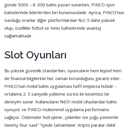
günde 5000 – 8. 000 bahis pazarı sunarken, PINCO spor
bahislerinde liderlerden biri konumundadır. Ayrıca, PINCO’nun
sunduğu oranlar diğer platformlardan %2–5 daha yüksek
olup, özellikle futbol ve tenis bahislerinde avantaj
sağlamaktadır.
Slot Oyunları
Bu yüksek güvenlik standartları, oyuncuların hem kişisel hem
de finansal bilgilerinin her zaman korunduğunu garanti eder.
PINCO’nun mobil bahis uygulaması hafif empieza hızlıdır –
ortalama 2. 5 saniyelik yükleme süresi ile kesintisiz bir
deneyim sunar. Kullanıcıların %65’i mobil cihazlardan bahis
oynuyor ve PINCO mükemmel uygulama performansı
sağlıyor. Ödemeler hızlı işlenir, çekimler ise çoğu yöntemle
twenty four saat” “içinde tamamlanır. Kripto paralar dahil