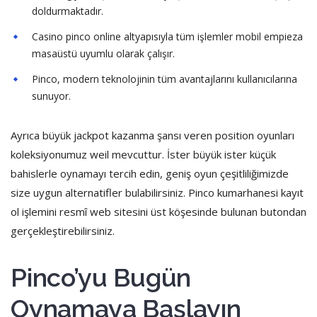
doldurmaktadır.
Casino pinco online altyapısıyla tüm işlemler mobil empieza
masaüstü uyumlu olarak çalışır.
Pinco, modern teknolojinin tüm avantajlarını kullanıcılarına
sunuyor.
Ayrıca büyük jackpot kazanma şansı veren position oyunları
koleksiyonumuz weil mevcuttur. İster büyük ister küçük
bahislerle oynamayı tercih edin, geniş oyun çeşitliliğimizde
size uygun alternatifler bulabilirsiniz. Pinco kumarhanesi kayıt
ol işlemini resmî web sitesini üst köşesinde bulunan butondan
gerçekleştirebilirsiniz.
Pinco’yu Bugün
Oynamaya Başlayın