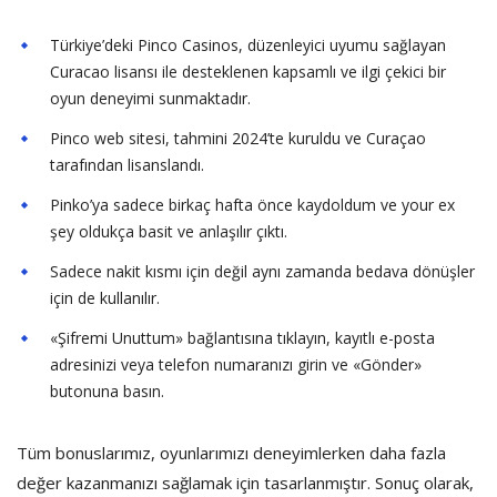
Türkiye’deki Pinco Casinos, düzenleyici uyumu sağlayan
Curacao lisansı ile desteklenen kapsamlı ve ilgi çekici bir
oyun deneyimi sunmaktadır.
Pinco web sitesi, tahmini 2024’te kuruldu ve Curaçao
tarafından lisanslandı.
Pinko’ya sadece birkaç hafta önce kaydoldum ve your ex
şey oldukça basit ve anlaşılır çıktı.
Sadece nakit kısmı için değil aynı zamanda bedava dönüşler
için de kullanılır.
«Şifremi Unuttum» bağlantısına tıklayın, kayıtlı e-posta
adresinizi veya telefon numaranızı girin ve «Gönder»
butonuna basın.
Tüm bonuslarımız, oyunlarımızı deneyimlerken daha fazla
değer kazanmanızı sağlamak için tasarlanmıştır. Sonuç olarak,