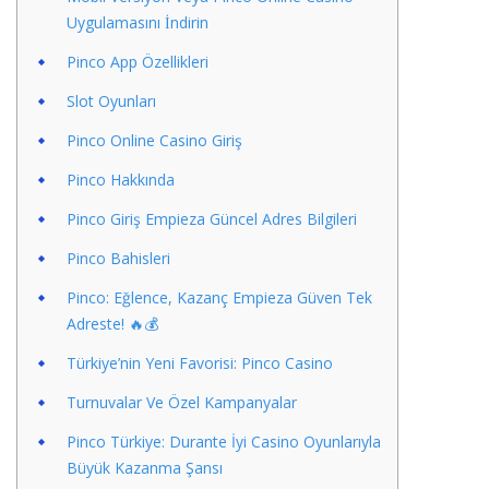
Uygulamasını İndirin
Pinco App Özellikleri
Slot Oyunları
Pinco Online Casino Giriş
Pinco Hakkında
Pinco Giriş Empieza Güncel Adres Bilgileri
Pinco Bahisleri
Pinco: Eğlence, Kazanç Empieza Güven Tek
Adreste! 🔥💰
Türkiye’nin Yeni Favorisi: Pinco Casino
Turnuvalar Ve Özel Kampanyalar
Pinco Türkiye: Durante İyi Casino Oyunlarıyla
Büyük Kazanma Şansı