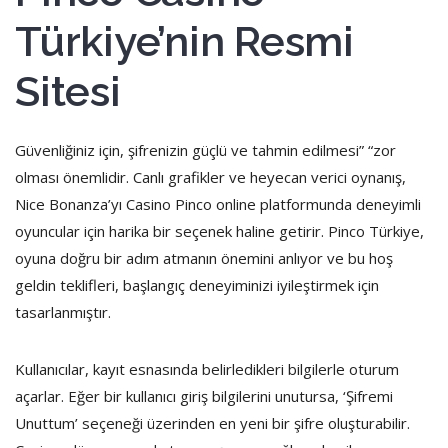
Türkiye’nin Resmi
Sitesi
Güvenliğiniz için, şifrenizin güçlü ve tahmin edilmesi” “zor
olması önemlidir. Canlı grafikler ve heyecan verici oynanış,
Nice Bonanza’yı Casino Pinco online platformunda deneyimli
oyuncular için harika bir seçenek haline getirir. Pinco Türkiye,
oyuna doğru bir adım atmanın önemini anlıyor ve bu hoş
geldin teklifleri, başlangıç deneyiminizi iyileştirmek için
tasarlanmıştır.
Kullanıcılar, kayıt esnasında belirledikleri bilgilerle oturum
açarlar. Eğer bir kullanıcı giriş bilgilerini unutursa, ‘Şifremi
Unuttum’ seçeneği üzerinden en yeni bir şifre oluşturabilir.