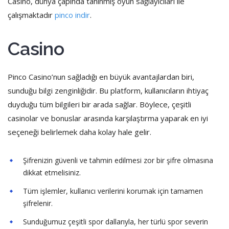
Casino, dünya çapında tanınmış oyun sağlayıcıları ile
çalışmaktadır
pinco indir
.
Casino
Pinco Casino’nun sağladığı en büyük avantajlardan biri,
sunduğu bilgi zenginliğidir. Bu platform, kullanıcıların ihtiyaç
duyduğu tüm bilgileri bir arada sağlar. Böylece, çeşitli
casinolar ve bonuslar arasında karşılaştırma yaparak en iyi
seçeneği belirlemek daha kolay hale gelir.
Şifrenizin güvenli ve tahmin edilmesi zor bir şifre olmasına
dikkat etmelisiniz.
Tüm işlemler, kullanıcı verilerini korumak için tamamen
şifrelenir.
Sunduğumuz çeşitli spor dallarıyla, her türlü spor severin