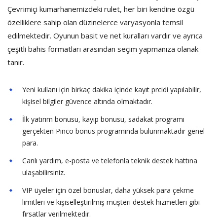
Çevrimiçi kumarhanemizdeki rulet, her biri kendine özgü
özelliklere sahip olan düzinelerce varyasyonla temsil
edilmektedir. Oyunun basit ve net kuralları vardır ve ayrıca
çeşitli bahis formatları arasından seçim yapmanıza olanak
tanır.
Yeni kullanı için birkaç dakika içinde kayıt prcidi yapılabilir,
kişisel bilgiler güvence altında olmaktadır.
İlk yatırım bonusu, kayıp bonusu, sadakat programı
gerçekten Pinco bonus programında bulunmaktadır genel
para.
Canlı yardım, e-posta ve telefonla teknik destek hattına
ulaşabilirsiniz.
VIP üyeler için özel bonuslar, daha yüksek para çekme
limitleri ve kişiselleştirilmiş müşteri destek hizmetleri gibi
fırsatlar verilmektedir.