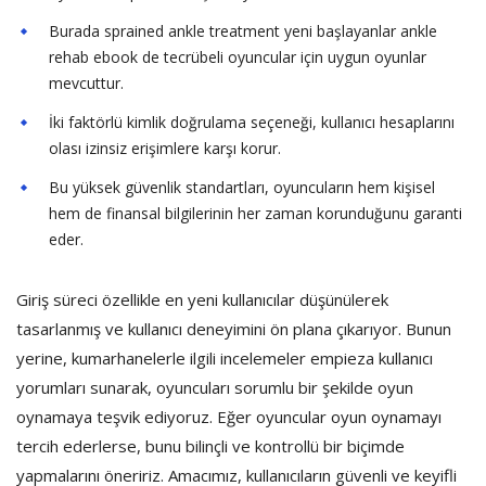
Burada sprained ankle treatment yeni başlayanlar ankle
rehab ebook de tecrübeli oyuncular için uygun oyunlar
mevcuttur.
İki faktörlü kimlik doğrulama seçeneği, kullanıcı hesaplarını
olası izinsiz erişimlere karşı korur.
Bu yüksek güvenlik standartları, oyuncuların hem kişisel
hem de finansal bilgilerinin her zaman korunduğunu garanti
eder.
Giriş süreci özellikle en yeni kullanıcılar düşünülerek
tasarlanmış ve kullanıcı deneyimini ön plana çıkarıyor. Bunun
yerine, kumarhanelerle ilgili incelemeler empieza kullanıcı
yorumları sunarak, oyuncuları sorumlu bir şekilde oyun
oynamaya teşvik ediyoruz. Eğer oyuncular oyun oynamayı
tercih ederlerse, bunu bilinçli ve kontrollü bir biçimde
yapmalarını öneririz. Amacımız, kullanıcıların güvenli ve keyifli