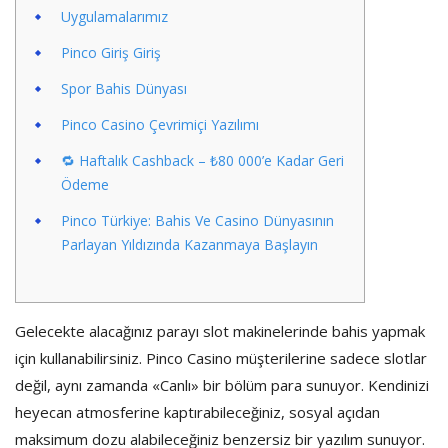
Uygulamalarımız
Pinco Giriş Giriş
Spor Bahis Dünyası
Pinco Casino Çevrimiçi Yazılımı
🔁 Haftalık Cashback – ₺80 000’e Kadar Geri
Ödeme
Pinco Türkiye: Bahis Ve Casino Dünyasının
Parlayan Yıldızında Kazanmaya Başlayın
Gelecekte alacağınız parayı slot makinelerinde bahis yapmak
için kullanabilirsiniz. Pinco Casino müşterilerine sadece slotlar
değil, aynı zamanda «Canlı» bir bölüm para sunuyor. Kendinizi
heyecan atmosferine kaptırabileceğiniz, sosyal açıdan
maksimum dozu alabileceğiniz benzersiz bir yazılım sunuyor.