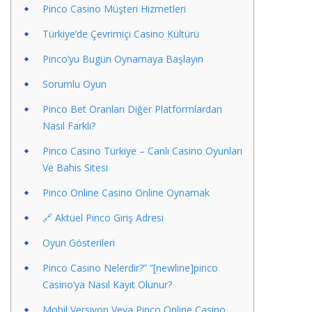
Pinco Casino Müşteri Hizmetleri
Türkiye’de Çevrimiçi Casino Kültürü
Pinco’yu Bugün Oynamaya Başlayın
Sorumlu Oyun
Pinco Bet Oranları Diğer Platformlardan
Nasıl Farklı?
Pinco Casino Türkiye – Canlı Casino Oyunları
Ve Bahis Sitesi
Pinco Online Casino Online Oynamak
🔗 Aktüel Pinco Giriş Adresi
Oyun Gösterileri
Pinco Casino Nelerdir?” “[newline]pinco
Casino’ya Nasıl Kayıt Olunur?
Mobil Versiyon Veya Pinco Online Casino