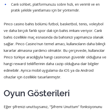
Canlı sohbet, platformunuzu sobre hızlı, en verimli ve en
pratik şekilde yanıtlaması için bir yöntemdir.
Pinco casino bahis bölümü futbol, basketbol, tenis, voleybol
ve daha birçok farklı spor dalı için bahis imkanı veriyor. Canlı
bahis özellikle maç esnasında da bahsinizi yapmanıza olanak
sağlar. Pinco Casino’nun temel amacı, kullanıcıların daha bilinçli
kararlar almasına yardımcı olmaktır. Bu çerçevede, kullanıcılar
Pinco türkiye aracılığıyla hangi casinonun güvenilir olduğuna ve
hangi reward tekliflerinin daha cazip olduğuna dair bilgiler
edinebilir. Ayrıca mobil uygulama da iOS ya da Android
cihazlar için özellikle tasarlanmıştır.
Oyun Gösterileri
Eğer şifrenizi unuttuysanız, “Şifremi Unuttum” fonksiyonunu