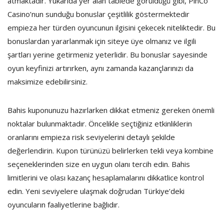
atmaktadır. Yukarıda yer alan tablede görüldüğü gibi, PinCo
Casino’nun sunduğu bonuslar çeşitlilik göstermektedir
empieza her türden oyuncunun ilgisini çekecek niteliktedir. Bu
bonuslardan yararlanmak için siteye üye olmanız ve ilgili
şartları yerine getirmeniz yeterlidir. Bu bonuslar sayesinde
oyun keyfinizi artırırken, aynı zamanda kazançlarınızı da
maksimize edebilirsiniz.
Bahis kuponunuzu hazırlarken dikkat etmeniz gereken önemli
noktalar bulunmaktadır. Öncelikle seçtiğiniz etkinliklerin
oranlarını empieza risk seviyelerini detaylı şekilde
değerlendirin. Kupon türünüzü belirlerken tekli veya kombine
seçeneklerinden size en uygun olanı tercih edin. Bahis
limitlerini ve olası kazanç hesaplamalarını dikkatlice kontrol
edin. Yeni seviyelere ulaşmak doğrudan Türkiye’deki
oyuncuların faaliyetlerine bağlıdır.