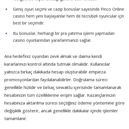
Geniş oyun seçimi ve cazip bonuslar sayesinde Pinco Online
casino hem yeni başlayanlar hem de tecrübeli oyuncular için
best bir seçimdir.
Bu bonuslar, herhangi bir pra yatırma işlemi yapmadan
casino oyunlarından yararlanmanızı sağlar.
Ana hedefiniz oyundan zevk almak ve daima kendi
kararlarınızı kontrol altında tutmak olmalıdır. Kullanıcılar
yalnızca birkaç dakikada hesap oluşturabilir empieza
promosyonlardan faydalanabilirler. Doğrulama süreci
genellikle hızlıdır ve birkaç sewaktu içerisinde tamamlanarak
hesabınızın tüm özelliklerine erişim sağlar. Kazançlarınızın
hesabınıza aktarılma süresi seçtiğiniz ödeme yöntemine göre
değişiklik gösterir, ancak genellikle dakikalar içinde işlemler
tamamlanır.