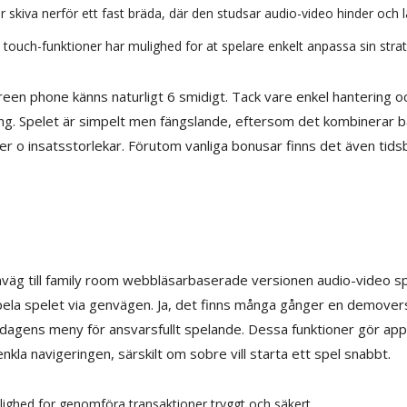
er skiva nerför ett fast bräda, där den studsar audio-video hinder och 
 touch-funktioner har mulighed for at spelare enkelt anpassa sin strat
reen phone känns naturligt 6 smidigt. Tack vare enkel hantering o
ång. Spelet är simpelt men fängslande, eftersom det kombinerar bå
ivåer o insatsstorlekar. Förutom vanliga bonusar finns det även 
äg till family room webbläsarbaserade versionen audio-video spe
pela spelet via genvägen. Ja, det finns många gånger en demoversi
 i dagens meny för ansvarsfullt spelande. Dessa funktioner gör a
la navigeringen, särskilt om sobre vill starta ett spel snabbt.
lighed for genomföra transaktioner tryggt och säkert.