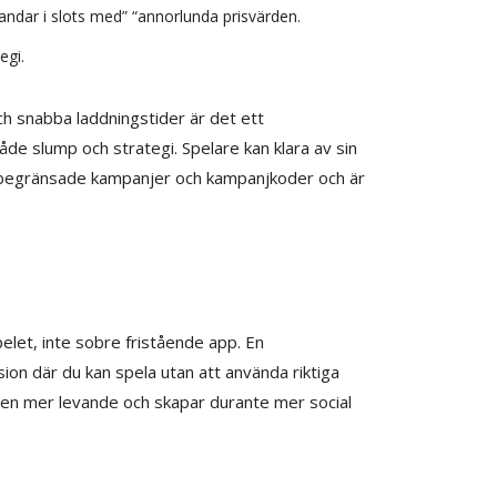
landar i slots med” “annorlunda prisvärden.
egi.
ch snabba laddningstider är det ett
de slump och strategi. Spelare kan klara av sin
tidsbegränsade kampanjer och kampanjkoder och är
let, inte sobre fristående app. En
on där du kan spela utan att använda riktiga
ppen mer levande och skapar durante mer social