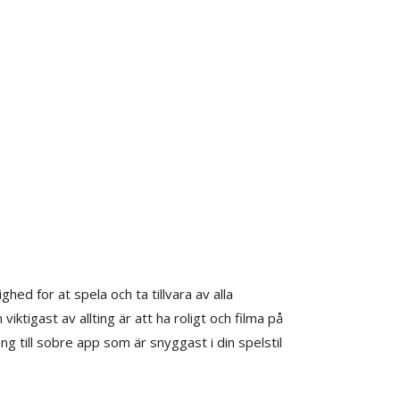
hed for at spela och ta tillvara av alla
viktigast av allting är att ha roligt och filma på
ång till sobre app som är snyggast i din spelstil