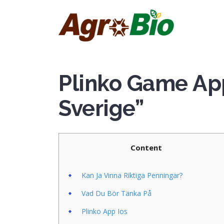
Plinko Game App
Sverige”
Content
Kan Ja Vinna Riktiga Penningar?
Vad Du Bör Tänka På
Plinko App Ios