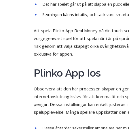
Det här spelet går ut på att släppa en puck ell
Styrningen känns intuitiv, och tack vare smarta
Att spela Plinko App Real Money på din touch sc
vorgegenwart spel för att spela när i är på spr
risk genom att välja skapligt olika svårighetsn
exklusiva för appen.
Plinko App Ios
Observera att den här processen skapar en genv
internetanslutning krävs för att komma åt och s
pengar. Dessa inställningar kan enkelt justeras
spelupplevelse. Många spelare uppskattar den enk
Dessa åtgärder säkerställer att spelare har mu