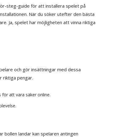
för-steg-guide för att installera spelet på
nstallationen. När du söker utefter den bästa
e. Ja, spelet har möjligheten att vinna riktiga
pelare och gör insättningar med dessa
 riktiga pengar.
för att vara säker online.
plevelse.
r bollen landar kan spelaren antingen