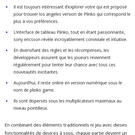
Il est toujours intéressant d’explorer votre qui est proposé
pour trouver los angeles version de Plinko qui correspond le
plus à vos préférences.
L’interface de tableau Plinko, tout en étant passionnante,
sony ericsson révèle incroyablement conviviale et intuitive.
En diversifiant des règles et les récompenses, les
développeurs assurent que les joueurs reviennent
régulièrement pour tenter leur chance avec tous ces
nouveautés excitantes.
Aujourd’hui, il reste online en version numérique sous le
nom de plinko game.
Ils sont dispersés sous les multiplicateurs maximaux au
niveau pointilleux.
En combinant des éléments traditionnels ni jeu avec dieses
fonctionnalités de devices à sous, chaque partie devient un