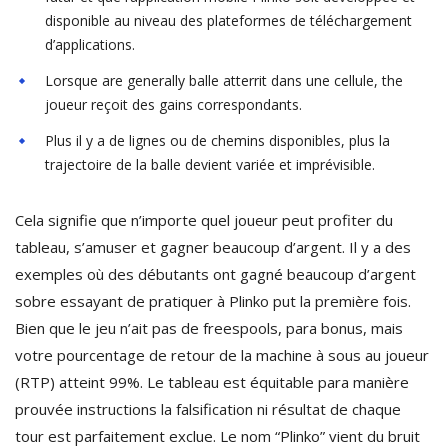
disponible au niveau des plateformes de téléchargement
d’applications.
Lorsque are generally balle atterrit dans une cellule, the
joueur reçoit des gains correspondants.
Plus il y a de lignes ou de chemins disponibles, plus la
trajectoire de la balle devient variée et imprévisible.
Cela signifie que n’importe quel joueur peut profiter du
tableau, s’amuser et gagner beaucoup d’argent. Il y a des
exemples où des débutants ont gagné beaucoup d’argent
sobre essayant de pratiquer à Plinko put la première fois.
Bien que le jeu n’ait pas de freespools, para bonus, mais
votre pourcentage de retour de la machine à sous au joueur
(RTP) atteint 99%. Le tableau est équitable para manière
prouvée instructions la falsification ni résultat de chaque
tour est parfaitement exclue. Le nom “Plinko” vient du bruit