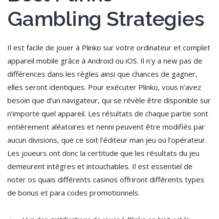
Gambling Strategies
Il est facile de jouer à Plinko sur votre ordinateur et complet
appareil mobile grâce à Android ou iOS. Il n’y a new pas de
différences dans les règles ainsi que chances de gagner,
elles seront identiques. Pour exécuter Plinko, vous n’avez
besoin que d’un navigateur, qui se révèle être disponible sur
n’importe quel appareil. Les résultats de chaque partie sont
entièrement aléatoires et nenni peuvent être modifiés par
aucun divisions, que ce soit l’éditeur man jeu ou l’opérateur.
Les joueurs ont donc la certitude que les résultats du jeu
demeurent intègres et intouchables. Il est essentiel de
noter os quais différents casinos offriront différents types
de bonus et para codes promotionnels.