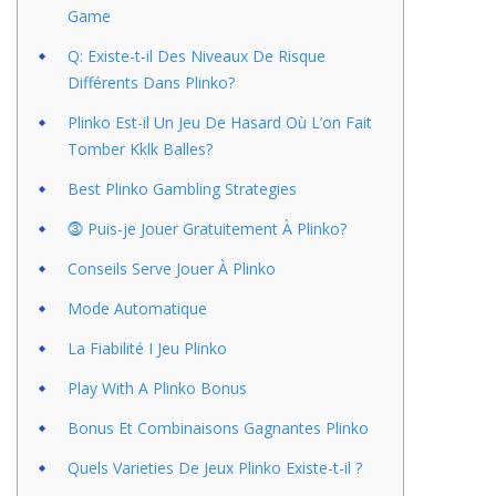
Game
Q: Existe-t-il Des Niveaux De Risque
Différents Dans Plinko?
Plinko Est-il Un Jeu De Hasard Où L’on Fait
Tomber Kklk Balles?
Best Plinko Gambling Strategies
⓷ Puis-je Jouer Gratuitement À Plinko?
Conseils Serve Jouer À Plinko
Mode Automatique
La Fiabilité I Jeu Plinko
Play With A Plinko Bonus
Bonus Et Combinaisons Gagnantes Plinko
Quels Varieties De Jeux Plinko Existe-t-il ?