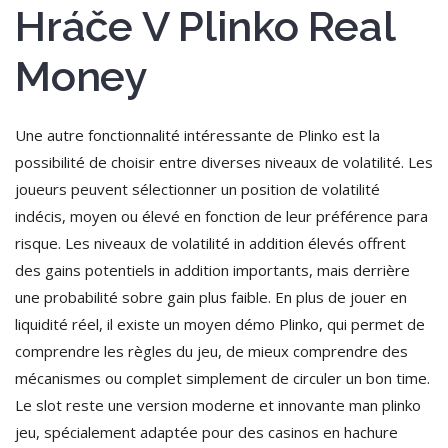
Hráče V Plinko Real
Money
Une autre fonctionnalité intéressante de Plinko est la
possibilité de choisir entre diverses niveaux de volatilité. Les
joueurs peuvent sélectionner un position de volatilité
indécis, moyen ou élevé en fonction de leur préférence para
risque. Les niveaux de volatilité in addition élevés offrent
des gains potentiels in addition importants, mais derrière
une probabilité sobre gain plus faible. En plus de jouer en
liquidité réel, il existe un moyen démo Plinko, qui permet de
comprendre les règles du jeu, de mieux comprendre des
mécanismes ou complet simplement de circuler un bon time.
Le slot reste une version moderne et innovante man plinko
jeu, spécialement adaptée pour des casinos en hachure