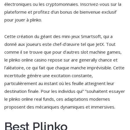
électroniques ou les cryptomonnaies. Inscrivez-vous sur la
plateforme et profitez d’un bonus de bienvenue exclusif
pour jouer à plinko.
Cette création du géant des mini-jeux Smartsoft, qui a
donné aux joueurs este chef-d’œuvre tel que JetX. Tout
comme il se trouve que pour d’autres slot machine games,
le plinko online casino repose sur are generally chance et
l’aléatoire, ce qui fait que chaque manche imprévisible. Cette
incertitude génère une excitation constante,
particulièrement au instant où les feuille atteignent leur
destination finale. Pour les individus qui” “souhaitent essayer
le plinko online real funds, ces adaptations modernes
proposent des mécaniques dynamiques et immersives.
Best Plinko