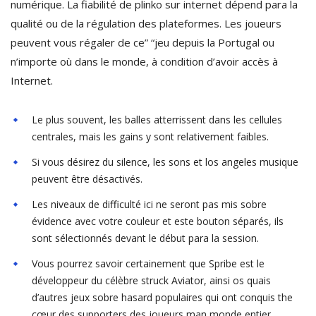
numérique. La fiabilité de plinko sur internet dépend para la
qualité ou de la régulation des plateformes. Les joueurs
peuvent vous régaler de ce” “jeu depuis la Portugal ou
n’importe où dans le monde, à condition d’avoir accès à
Internet.
Le plus souvent, les balles atterrissent dans les cellules
centrales, mais les gains y sont relativement faibles.
Si vous désirez du silence, les sons et los angeles musique
peuvent être désactivés.
Les niveaux de difficulté ici ne seront pas mis sobre
évidence avec votre couleur et este bouton séparés, ils
sont sélectionnés devant le début para la session.
Vous pourrez savoir certainement que Spribe est le
développeur du célèbre struck Aviator, ainsi os quais
d’autres jeux sobre hasard populaires qui ont conquis the
cœur des supporters des joueurs man monde entier.