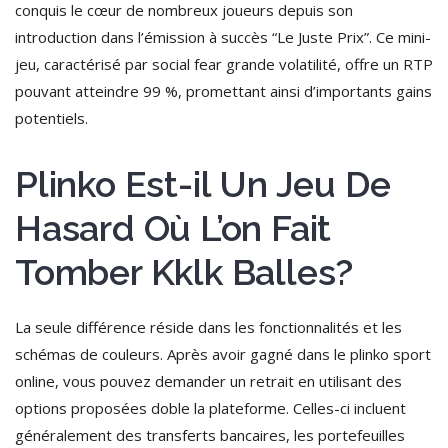
conquis le cœur de nombreux joueurs depuis son
introduction dans l’émission à succès “Le Juste Prix”. Ce mini-
jeu, caractérisé par social fear grande volatilité, offre un RTP
pouvant atteindre 99 %, promettant ainsi d’importants gains
potentiels.
Plinko Est-il Un Jeu De
Hasard Où L’on Fait
Tomber Kklk Balles?
La seule différence réside dans les fonctionnalités et les
schémas de couleurs. Après avoir gagné dans le plinko sport
online, vous pouvez demander un retrait en utilisant des
options proposées doble la plateforme. Celles-ci incluent
généralement des transferts bancaires, les portefeuilles