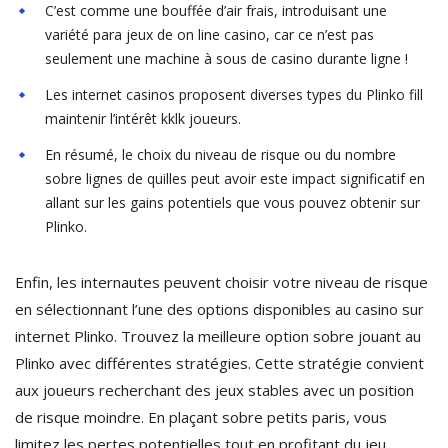
C’est comme une bouffée d’air frais, introduisant une
variété para jeux de on line casino, car ce n’est pas
seulement une machine à sous de casino durante ligne !
Les internet casinos proposent diverses types du Plinko fill
maintenir l’intérêt kklk joueurs.
En résumé, le choix du niveau de risque ou du nombre
sobre lignes de quilles peut avoir este impact significatif en
allant sur les gains potentiels que vous pouvez obtenir sur
Plinko.
Enfin, les internautes peuvent choisir votre niveau de risque
en sélectionnant l’une des options disponibles au casino sur
internet Plinko. Trouvez la meilleure option sobre jouant au
Plinko avec différentes stratégies. Cette stratégie convient
aux joueurs recherchant des jeux stables avec un position
de risque moindre. En plaçant sobre petits paris, vous
limitez les pertes potentielles tout en profitant du jeu.