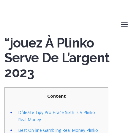
“jouez À Plinko
Serve De L’argent
2023
Content
Důležité Tipy Pro Hráče Sixth Is V Plinko
Real Money
Best On-line Gambling Real Money Plinko