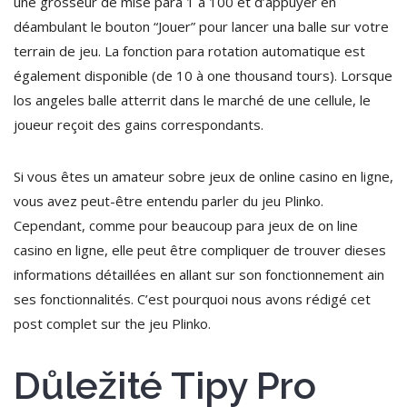
une grosseur de mise para 1 à 100 et d’appuyer en
déambulant le bouton “Jouer” pour lancer una balle sur votre
terrain de jeu. La fonction para rotation automatique est
également disponible (de 10 à one thousand tours). Lorsque
los angeles balle atterrit dans le marché de une cellule, le
joueur reçoit des gains correspondants.
Si vous êtes un amateur sobre jeux de online casino en ligne,
vous avez peut-être entendu parler du jeu Plinko.
Cependant, comme pour beaucoup para jeux de on line
casino en ligne, elle peut être compliquer de trouver dieses
informations détaillées en allant sur son fonctionnement ain
ses fonctionnalités. C’est pourquoi nous avons rédigé cet
post complet sur the jeu Plinko.
Důležité Tipy Pro