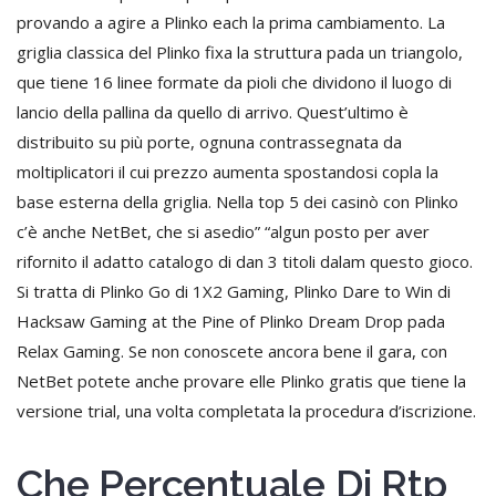
provando a agire a Plinko each la prima cambiamento. La
griglia classica del Plinko fixa la struttura pada un triangolo,
que tiene 16 linee formate da pioli che dividono il luogo di
lancio della pallina da quello di arrivo. Quest’ultimo è
distribuito su più porte, ognuna contrassegnata da
moltiplicatori il cui prezzo aumenta spostandosi copla la
base esterna della griglia. Nella top 5 dei casinò con Plinko
c’è anche NetBet, che si asedio” “algun posto per aver
rifornito il adatto catalogo di dan 3 titoli dalam questo gioco.
Si tratta di Plinko Go di 1X2 Gaming, Plinko Dare to Win di
Hacksaw Gaming at the Pine of Plinko Dream Drop pada
Relax Gaming. Se non conoscete ancora bene il gara, con
NetBet potete anche provare elle Plinko gratis que tiene la
versione trial, una volta completata la procedura d’iscrizione.
Che Percentuale Di Rtp