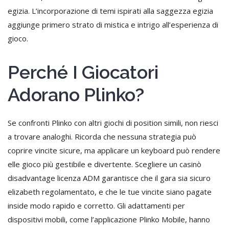
egizia. L’incorporazione di temi ispirati alla saggezza egizia
aggiunge primero strato di mistica e intrigo all’esperienza di
gioco.
Perché I Giocatori
Adorano Plinko?
Se confronti Plinko con altri giochi di position simili, non riesci
a trovare analoghi. Ricorda che nessuna strategia può
coprire vincite sicure, ma applicare un keyboard può rendere
elle gioco più gestibile e divertente. Scegliere un casinò
disadvantage licenza ADM garantisce che il gara sia sicuro
elizabeth regolamentato, e che le tue vincite siano pagate
inside modo rapido e corretto. Gli adattamenti per
dispositivi mobili, come l’applicazione Plinko Mobile, hanno