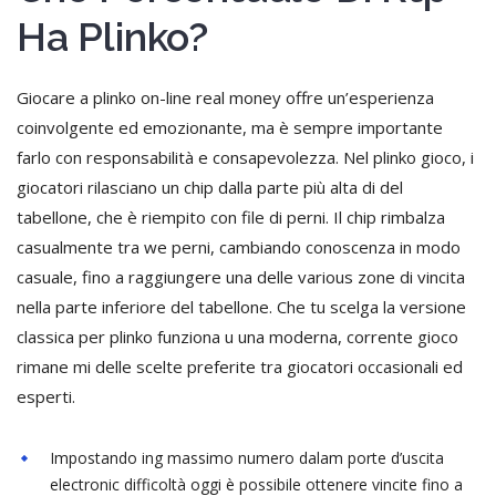
Ha Plinko?
Giocare a plinko on-line real money offre un’esperienza
coinvolgente ed emozionante, ma è sempre importante
farlo con responsabilità e consapevolezza. Nel plinko gioco, i
giocatori rilasciano un chip dalla parte più alta di del
tabellone, che è riempito con file di perni. Il chip rimbalza
casualmente tra we perni, cambiando conoscenza in modo
casuale, fino a raggiungere una delle various zone di vincita
nella parte inferiore del tabellone. Che tu scelga la versione
classica per plinko funziona u una moderna, corrente gioco
rimane mi delle scelte preferite tra giocatori occasionali ed
esperti.
Impostando ing massimo numero dalam porte d’uscita
electronic difficoltà oggi è possibile ottenere vincite fino a