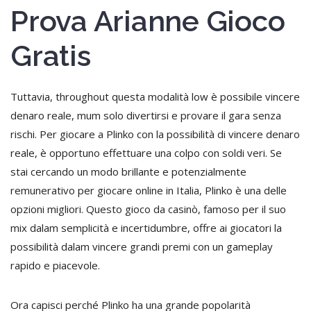
Prova Arianne Gioco
Gratis
Tuttavia, throughout questa modalità low è possibile vincere
denaro reale, mum solo divertirsi e provare il gara senza
rischi. Per giocare a Plinko con la possibilità di vincere denaro
reale, è opportuno effettuare una colpo con soldi veri. Se
stai cercando un modo brillante e potenzialmente
remunerativo per giocare online in Italia, Plinko è una delle
opzioni migliori. Questo gioco da casinò, famoso per il suo
mix dalam semplicità e incertidumbre, offre ai giocatori la
possibilità dalam vincere grandi premi con un gameplay
rapido e piacevole.
Ora capisci perché Plinko ha una grande popolarità