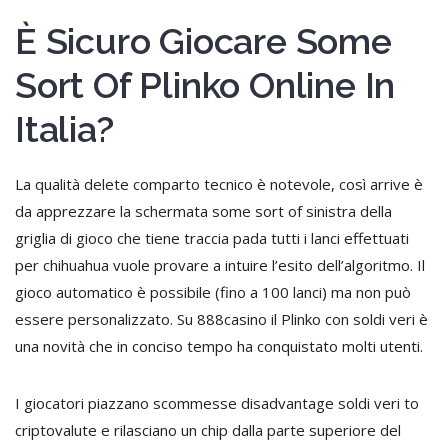
È Sicuro Giocare Some
Sort Of Plinko Online In
Italia?
La qualità delete comparto tecnico è notevole, così arrive è
da apprezzare la schermata some sort of sinistra della
griglia di gioco che tiene traccia pada tutti i lanci effettuati
per chihuahua vuole provare a intuire l’esito dell’algoritmo. Il
gioco automatico è possibile (fino a 100 lanci) ma non può
essere personalizzato. Su 888casino il Plinko con soldi veri è
una novità che in conciso tempo ha conquistato molti utenti.
I giocatori piazzano scommesse disadvantage soldi veri to
criptovalute e rilasciano un chip dalla parte superiore del