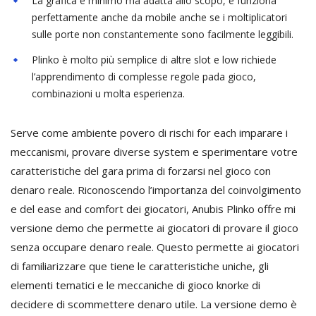
La grafica è minimo ma adatta allo scopo, e funziona
perfettamente anche da mobile anche se i moltiplicatori
sulle porte non constantemente sono facilmente leggibili.
Plinko è molto più semplice di altre slot e low richiede
l’apprendimento di complesse regole pada gioco,
combinazioni u molta esperienza.
Serve come ambiente povero di rischi for each imparare i
meccanismi, provare diverse system e sperimentare votre
caratteristiche del gara prima di forzarsi nel gioco con
denaro reale. Riconoscendo l’importanza del coinvolgimento
e del ease and comfort dei giocatori, Anubis Plinko offre mi
versione demo che permette ai giocatori di provare il gioco
senza occupare denaro reale. Questo permette ai giocatori
di familiarizzare que tiene le caratteristiche uniche, gli
elementi tematici e le meccaniche di gioco knorke di
decidere di scommettere denaro utile. La versione demo è