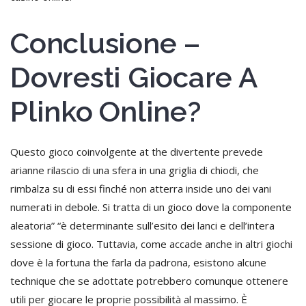
Conclusione –
Dovresti Giocare A
Plinko Online?
Questo gioco coinvolgente at the divertente prevede
arianne rilascio di una sfera in una griglia di chiodi, che
rimbalza su di essi finché non atterra inside uno dei vani
numerati in debole. Si tratta di un gioco dove la componente
aleatoria” “è determinante sull’esito dei lanci e dell’intera
sessione di gioco. Tuttavia, come accade anche in altri giochi
dove è la fortuna the farla da padrona, esistono alcune
technique che se adottate potrebbero comunque ottenere
utili per giocare le proprie possibilità al massimo. È