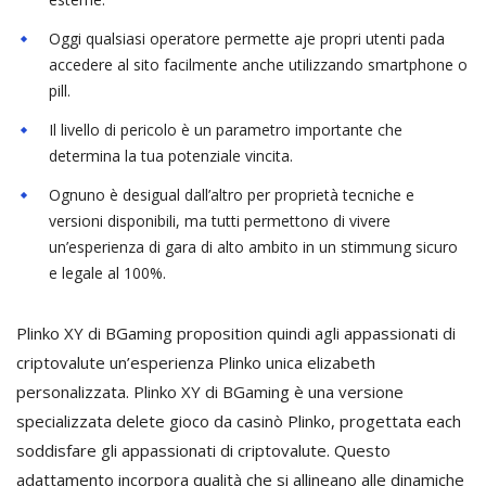
Oggi qualsiasi operatore permette aje propri utenti pada
accedere al sito facilmente anche utilizzando smartphone o
pill.
Il livello di pericolo è un parametro importante che
determina la tua potenziale vincita.
Ognuno è desigual dall’altro per proprietà tecniche e
versioni disponibili, ma tutti permettono di vivere
un’esperienza di gara di alto ambito in un stimmung sicuro
e legale al 100%.
Plinko XY di BGaming proposition quindi agli appassionati di
criptovalute un’esperienza Plinko unica elizabeth
personalizzata. Plinko XY di BGaming è una versione
specializzata delete gioco da casinò Plinko, progettata each
soddisfare gli appassionati di criptovalute. Questo
adattamento incorpora qualità che si allineano alle dinamiche