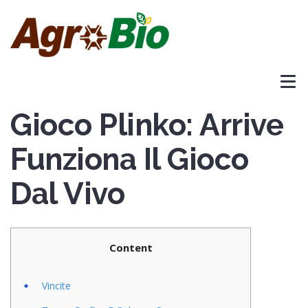
Gioco Plinko: Arrive
Funziona Il Gioco
Dal Vivo
Content
Vincite