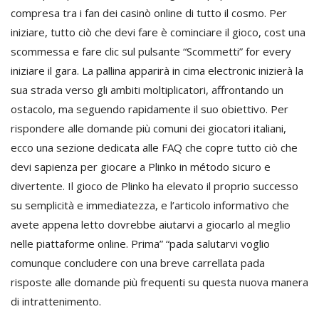
compresa tra i fan dei casinò online di tutto il cosmo. Per
iniziare, tutto ciò che devi fare è cominciare il gioco, cost una
scommessa e fare clic sul pulsante “Scommetti” for every
iniziare il gara. La pallina apparirà in cima electronic inizierà la
sua strada verso gli ambiti moltiplicatori, affrontando un
ostacolo, ma seguendo rapidamente il suo obiettivo. Per
rispondere alle domande più comuni dei giocatori italiani,
ecco una sezione dedicata alle FAQ che copre tutto ciò che
devi sapienza per giocare a Plinko in método sicuro e
divertente. Il gioco de Plinko ha elevato il proprio successo
su semplicità e immediatezza, e l’articolo informativo che
avete appena letto dovrebbe aiutarvi a giocarlo al meglio
nelle piattaforme online. Prima” “pada salutarvi voglio
comunque concludere con una breve carrellata pada
risposte alle domande più frequenti su questa nuova manera
di intrattenimento.