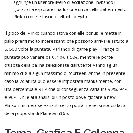
aggiunge un ulteriore livello di eccitazione, invitando i
giocatori a esplorare una fusione unica dell’intrattenimento
Plinko con elle fascino dell’antico Egitto.
Il gioco del Plinko cuando attiva con elle bonus, e mette in
palio premi molto interessanti che possono arrivare astuto a
5. 500 volte la puntata. Parlando di game play, il range di
puntata può variare da 0, 10€ a 50€, mentre le porte
d’uscita della pallina selezionate dall’utente vanno ag un
minimo di 8 a algun massimo di fourteen. Anche in presente
caso la volatilità può essere impostata manualmente, con
una percentuale RTP che di conseguenza varia tra 92%, 94%
e 96%. Chi è alla analisi di un posto dove giocare a new
Plinko in numerose varianti certo potrà ritenersi soddisfatto
della proposta di Planetwin365.
Tema, Grafica E Colonna