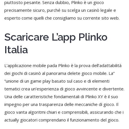
piuttosto pesante. Senza dubbio, Plinko è un gioco
precisamente sicuro, purché su scelga un casinò legale e
esperto come quelli che consigliamo su corrente sito web.
Scaricare L’app Plinko
Italia
L’applicazione mobile pada Plinko è la prova dell’adattabilità
dei giochi di casinò al panorama delete gioco mobile. La”
“unione di un game play basato sul caso e di elementi
tematici crea un’esperienza di gioco avvincente e divertente.
Una delle caratteristiche fondamentali di Plinko XY è il suo
impegno per una trasparenza delle meccaniche di gioco. Il
gioco vanta algoritmi chiari e comprensibili, assicurando che i
actually giocatori comprendano il funzionamento del gioco.