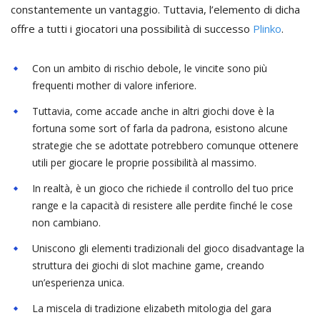
constantemente un vantaggio. Tuttavia, l’elemento di dicha
offre a tutti i giocatori una possibilità di successo
Plinko
.
Con un ambito di rischio debole, le vincite sono più
frequenti mother di valore inferiore.
Tuttavia, come accade anche in altri giochi dove è la
fortuna some sort of farla da padrona, esistono alcune
strategie che se adottate potrebbero comunque ottenere
utili per giocare le proprie possibilità al massimo.
In realtà, è un gioco che richiede il controllo del tuo price
range e la capacità di resistere alle perdite finché le cose
non cambiano.
Uniscono gli elementi tradizionali del gioco disadvantage la
struttura dei giochi di slot machine game, creando
un’esperienza unica.
La miscela di tradizione elizabeth mitologia del gara