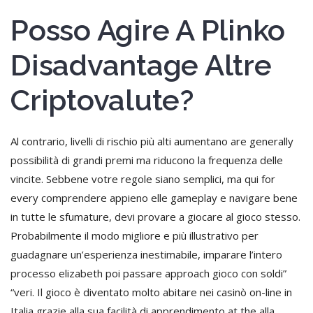
Posso Agire A Plinko
Disadvantage Altre
Criptovalute?
Al contrario, livelli di rischio più alti aumentano are generally
possibilità di grandi premi ma riducono la frequenza delle
vincite. Sebbene votre regole siano semplici, ma qui for
every comprendere appieno elle gameplay e navigare bene
in tutte le sfumature, devi provare a giocare al gioco stesso.
Probabilmente il modo migliore e più illustrativo per
guadagnare un’esperienza inestimabile, imparare l’intero
processo elizabeth poi passare approach gioco con soldi”
“veri. Il gioco è diventato molto abitare nei casinò on-line in
Italia grazie alla sua facilità di apprendimento at the alla